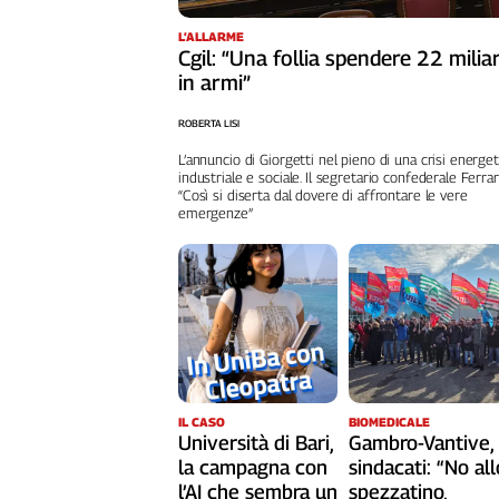
L'Italia
L’ALLARME
nel
Cgil: “Una follia spendere 22 miliar
Lavoro
in armi”
Territori
ROBERTA LISI
Abruzzo-
L’annuncio di Giorgetti nel pieno di una crisi energeti
industriale e sociale. Il segretario confederale Ferrari
Molise
“Così si diserta dal dovere di affrontare le vere
Alto
emergenze”
Adige
Basilicata
Calabria
Campania
Emilia-
Romagna
Friuli
IL CASO
BIOMEDICALE
Venezia
Università di Bari,
Gambro-Vantive,
Giulia
la campagna con
sindacati: “No all
Lazio
l’AI che sembra un
spezzatino,