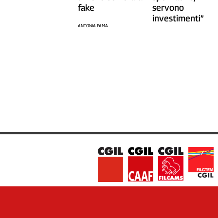
Liguria
fake
servono
Lombardia
investimenti”
ANTONIA FAMA
Marche
Piemonte
Puglia
Sardegna
Sicilia
Toscana
Trentino
Umbria
Valle
D'Aosta
Veneto
Archivio
Storico
1955-
2014