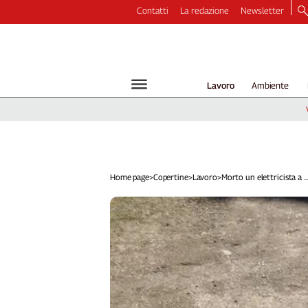
Contatti
La redazione
Newsletter
Video
Podcast
Dirette
Lavoro
Ambiente
Longform
Copertine
Economia
Lavoro
Ambiente
Home page
>
Copertine
>
Lavoro
>
Morto un elettricista a ...
Diritti
Welfare
Italia
Internazionale
Culture
Categorie