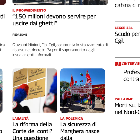
cabina di 
IL PROVVEDIMENTO
di
“150 milioni devono servire per
uscire dai ghetti”
LEGGE 231
Scudo pena
REDAZIONE
Cgil
ca,
Giovanni Mininni, Flai Cgil, commenta lo stanziamento di
:
risorse nel decreto Pa per il superamento degli
insediamenti informali
L’INTERVI
Profes
contra
L’ALLARME
Morti sul 
nel Nord-
LAGALITÀ
LA POLEMICA
La riforma della
La sicurezza di
o
Corte dei conti?
Marghera nasce
Una questione
dalla