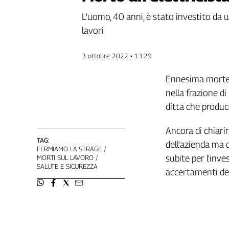
Genova,
L'uomo, 40 anni, è stato investito da u
il
lavori
sangue
della
ragione
3 ottobre 2022 • 13:29
120
anni
Ennesima morte s
Cgil
nella frazione d
Collettiva
ditta che produce
Academy
Ancora di chiari
Collettiva
TAG:
Play
dell'azienda ma d
FERMIAMO LA STRAGE
Rubriche
subite per l'inv
MORTI SUL LAVORO
SALUTE E SICUREZZA
accertamenti dell
Collettiva
Talk
La
settimana
Collettiva