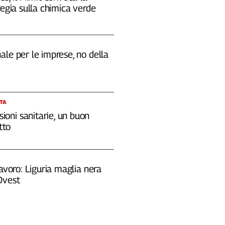
regia sulla chimica verde
le per le imprese, no della
STA
sioni sanitarie, un buon
tto
lavoro: Liguria maglia nera
Ovest