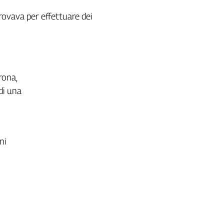
trovava per effettuare dei
rona,
di una
ni