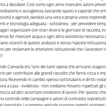
enta a decollare. Così come ogni anno mancano azioni preve
mediazione e accoglienza, lasciando spazio e caporali che orm
cietà e agenzie, dandosi una vera e propria veste imprendit
nti e tecnologia adeguata - sottolinea - per prevedere tem
agari organizzare con orari diversi le giornate di raccolta, e
 Senza far mancare acqua e ogni altra assistenza necessaria a
 Siamo stanchi di questo andazzo e senza risposte istituziona
rci per reclamare le attenzioni istituzionali che i lavoratori
''.
do Camarda era "uno dei tanti operai che arrivano stagio
orio per contribuire alle grandi raccolte che fanno ricca e i
tura. Ricevendo in cambio spesso sottosalario e diritti violat
'ora a casa - evidenzia - non crediamo fossero rispettati gli 
 tocca ad altri accertare condizioni di lavoro. Per questo ch
 controlli nelle campagne e azioni di contrasto soprattutt
l caporalato. Le imprese agricole ricevono ingenti sostegni 