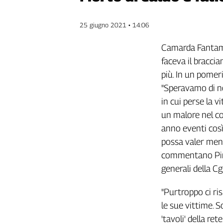
Genova,
il
25 giugno 2021 • 14:06
sangue
della
Camarda Fantamad
ragione
faceva il braccia
120
più. In un pomeri
anni
Cgil
"Speravamo di no
Collettiva
in cui perse la v
Academy
un malore nel cor
anno eventi così 
Collettiva
Play
possa valer meno 
Rubriche
commentano Pino
generali della Cgi
Collettiva
Talk
"Purtroppo ci ris
La
settimana
le sue vittime. 
Collettiva
'tavoli' della re