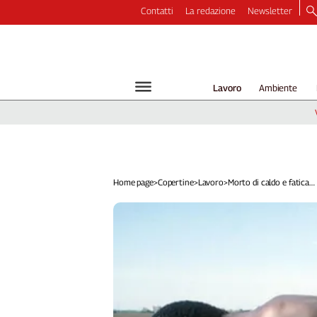
Contatti
La redazione
Newsletter
Video
Podcast
Dirette
Lavoro
Ambiente
Longform
Copertine
Economia
Lavoro
Ambiente
Home page
>
Copertine
>
Lavoro
>
Morto di caldo e fatica....
Diritti
Welfare
Italia
Internazionale
Culture
Categorie