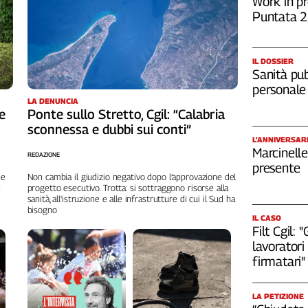
Work in pr
Puntata 
IL DOSSIER
Sanità pub
personale
LA DENUNCIA
de
Ponte sullo Stretto, Cgil: “Calabria
sconnessa e dubbi sui conti”
L'ANNIVERSAR
Marcinelle
REDAZIONE
presente
ne
Non cambia il giudizio negativo dopo l’approvazione del
n
progetto esecutivo. Trotta: si sottraggono risorse alla
sanità, all'istruzione e alle infrastrutture di cui il Sud ha
bisogno
IL CASO
Filt Cgil:
lavoratori 
firmatari"
LA PETIZIONE