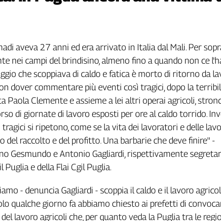
i aveva 27 anni ed era arrivato in Italia dal Mali. Per sop
nte nei campi del brindisino, almeno fino a quando non ce l'h
ggio che scoppiava di caldo e fatica è morto di ritorno da la
n dover commentare più eventi così tragici, dopo la terribi
ita Paola Clemente e assieme a lei altri operai agricoli, stron
so di giornate di lavoro esposti per ore al caldo torrido. In
tragici si ripetono, come se la vita dei lavoratori e delle lavo
del raccolto e del profitto. Una barbarie che deve finire'' -
 Gesmundo e Antonio Gagliardi, rispettivamente segretar
l Puglia e della Flai Cgil Puglia.
iamo - denuncia Gagliardi - scoppia il caldo e il lavoro agric
Solo qualche giorno fa abbiamo chiesto ai prefetti di convocar
te del lavoro agricoli che, per quanto veda la Puglia tra le regi