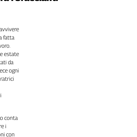
ravvivere
a fatta
voro.
le estate
cati da
vece ogni
ratrici
i
olo conta
e i
oni con