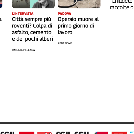
“Chiudete 
raccolte 
L’INTERVISTA
PADOVA
a
Città sempre più
Operaio muore al
roventi? Colpa di
primo giorno di
asfalto, cemento
lavoro
e dei pochi alberi
REDAZIONE
PATRIZIA PALLARA