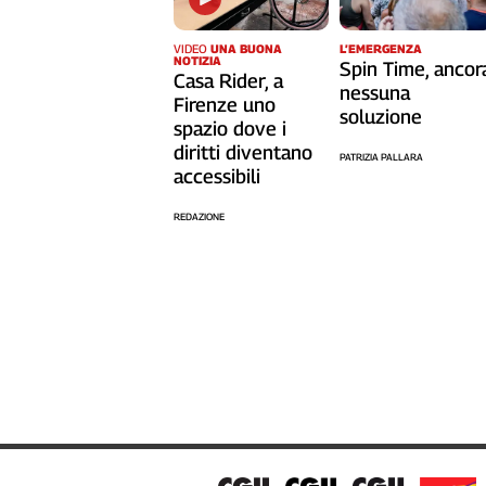
Cerca
VIDEO
UNA BUONA
L’EMERGENZA
NOTIZIA
Spin Time, ancor
Casa Rider, a
nessuna
Contatti
Firenze uno
soluzione
spazio dove i
diritti diventano
La
PATRIZIA PALLARA
accessibili
redazione
REDAZIONE
Newsletter
Social