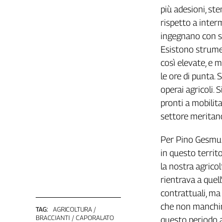
Girasoli
più adesioni, st
Il
rispetto a inter
Sassolino
ingegnano con so
Linea
Esistono strume
Economica
Tech
così elevate, e m
It
le ore di punta.
Easy
operai agricoli.
pronti a mobilita
Inserti
settore meritano
Idea
Diffusa
Per Pino Gesmun
InFlai
in questo territ
Le
la nostra agricol
trasmissioni
rientrava a quell
tv
contrattuali, ma
Work
che non manchino
in
TAG:
AGRICOLTURA
BRACCIANTI
CAPORALATO
questo periodo a
Progress