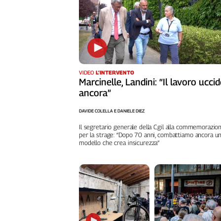
Liguria
Lombardia
Marche
Piemonte
Puglia
Sardegna
VIDEO
L’INTERVENTO
Sicilia
Marcinelle, Landini: “Il lavoro ucci
ancora”
Toscana
Trentino
DAVIDE COLELLA E DANIELE DIEZ
Umbria
Il segretario generale della Cgil alla commemorazio
Valle
per la strage: “Dopo 70 anni, combattiamo ancora u
D'Aosta
modello che crea insicurezza”
Veneto
Archivio
Storico
1955-
2014