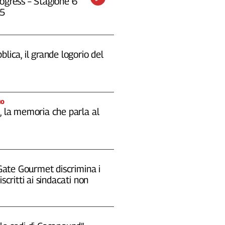
ogress – Stagione 6
25
blica, il grande logorio del
IO
, la memoria che parla al
 "Gate Gourmet discrimina i
iscritti ai sindacati non