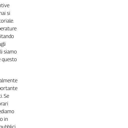
ntive
ai si
oriale.
perature
vitando
gli
li siamo
 e questo
nalmente
mportante
i. Se
orari
iediamo
o in
pubblici