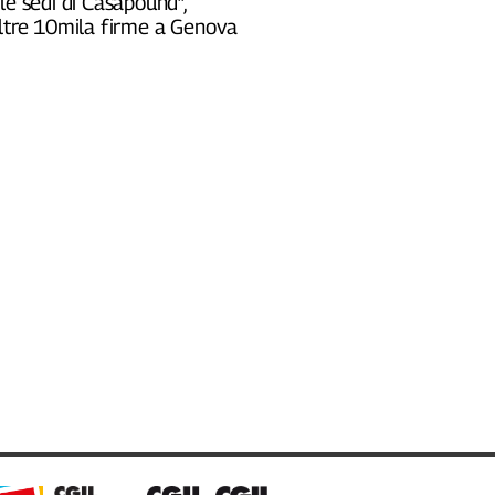
le sedi di Casapound”,
oltre 10mila firme a Genova