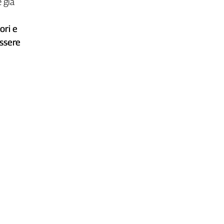
e già
ori e
essere