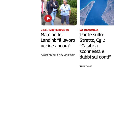
Cerca
Contatti
LA DENUNCIA
VIDEO
L’INTERVENTO
Ponte sullo
Marcinelle,
La
Stretto, Cgil:
Landini: “Il lavoro
redazione
“Calabria
uccide ancora”
sconnessa e
DAVIDE COLELLA E DANIELE DIEZ
dubbi sui conti”
Newsletter
REDAZIONE
Social