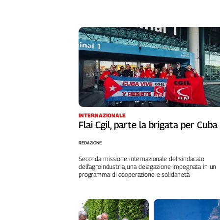
Liguria
Lombardia
Marche
Piemonte
Puglia
Sardegna
Sicilia
Toscana
Trentino
INTERNAZIONALE
Umbria
Flai Cgil, parte la brigata per Cuba
Valle
D'Aosta
REDAZIONE
Veneto
Seconda missione internazionale del sindacato
dell’agroindustria, una delegazione impegnata in un
Archivio
programma di cooperazione e solidarietà
Storico
1955-
2014