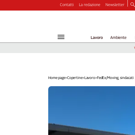
Contatti
La redazione
Newsletter
Video
Podcast
Dirette
Lavoro
Ambiente
Longform
Copertine
Economia
Lavoro
Ambiente
Home page
>
Copertine
>
Lavoro
>
FedEx/Moving, sindacati ..
Diritti
Welfare
Italia
Internazionale
Culture
Categorie