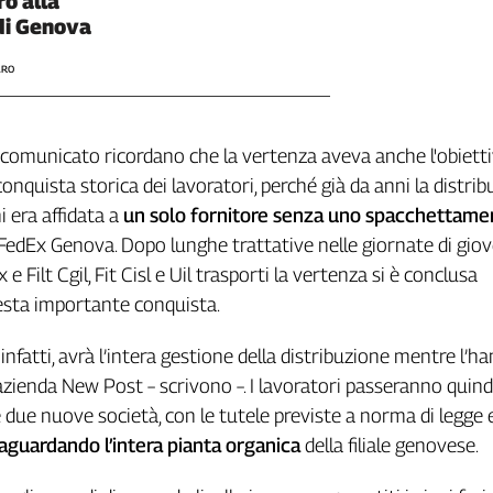
ro alla
di Genova
ARO
un comunicato ricordano che la vertenza aveva anche l'obietti
onquista storica dei lavoratori, perché già da anni la distri
hi era affidata a
un solo fornitore senza uno spacchettam
FedEx Genova. Dopo lunghe trattative nelle giornate di giov
e Filt Cgil, Fit Cisl e Uil trasporti la vertenza si è conclusa
sta importante conquista.
 infatti, avrà l’intera gestione della distribuzione mentre l’ha
’azienda New Post – scrivono –. I lavoratori passeranno quindi
 due nuove società, con le tutele previste a norma di legge e
aguardando l’intera pianta organica
della filiale genovese.