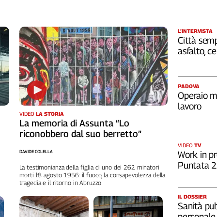
L’INTERVISTA
Città semp
asfalto, c
PADOVA
Operaio m
lavoro
VIDEO
LA STORIA
La memoria di Assunta “Lo
riconobbero dal suo berretto”
VIDEO
TV
DAVIDE COLELLA
Work in pr
Puntata 
La testimonianza della figlia di uno dei 262 minatori
morti l’8 agosto 1956: il fuoco, la consapevolezza della
tragedia e il ritorno in Abruzzo
IL DOSSIER
Sanità pub
personale