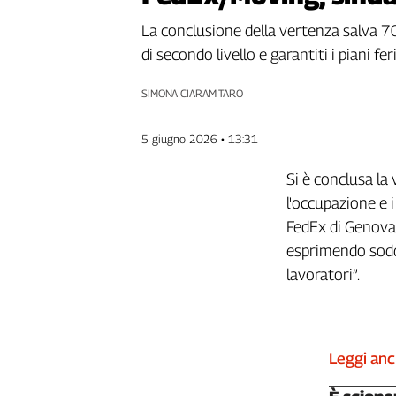
Genova,
La conclusione della vertenza salva 70
il
di secondo livello e garantiti i piani fe
sangue
della
ragione
SIMONA CIARAMITARO
120
anni
5 giugno 2026 • 13:31
Cgil
Collettiva
Si è conclusa la
Academy
l'occupazione e i 
FedEx di Genova
Collettiva
Play
esprimendo soddi
Rubriche
lavoratori”.
Collettiva
Talk
La
Leggi an
settimana
Collettiva