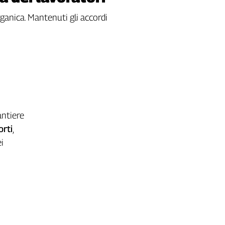
ganica. Mantenuti gli accordi
cantiere
orti
,
i