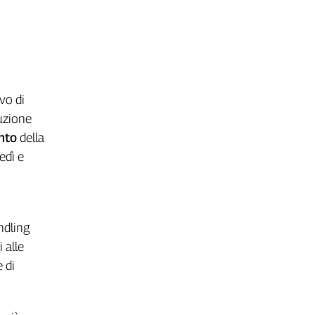
vo di
buzione
ento
della
edì e
ndling
 alle
 di