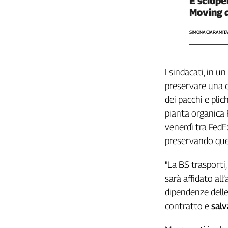
È sciope
Girasoli
Moving 
Il
Sassolino
SIMONA CIARAMIT
Linea
Economica
Tech
I sindacati, in 
It
preservare una c
Easy
dei pacchi e plic
Inserti
pianta organica 
Idea
venerdì tra FedEx 
Diffusa
preservando que
InFlai
"La BS trasporti,
Le
sarà affidato all
trasmissioni
tv
dipendenze delle
Work
contratto e
salv
in
Progress