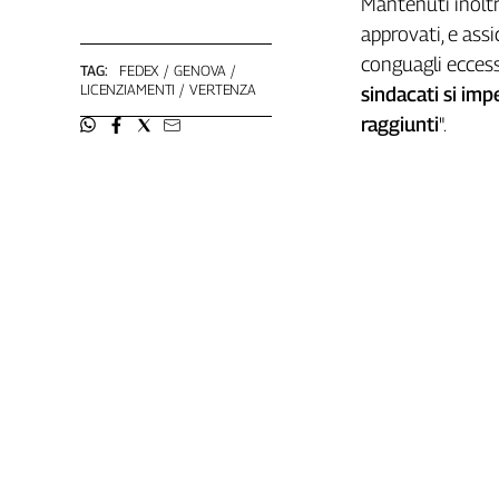
Mantenuti inoltre
L'Italia
approvati, e assi
nel
conguagli ecces
TAG:
FEDEX
GENOVA
Lavoro
LICENZIAMENTI
VERTENZA
sindacati si im
Territori
raggiunti
".
Abruzzo-
Molise
Alto
Adige
Basilicata
Calabria
Campania
Emilia-
Romagna
Friuli
Venezia
Giulia
Lazio