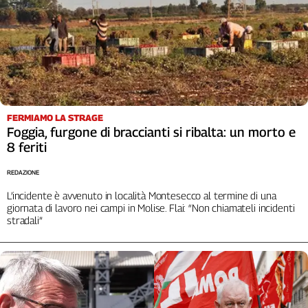
Cerca
Contatti
La
FERMIAMO LA STRAGE
redazione
Foggia, furgone di braccianti si ribalta: un morto e
8 feriti
Newsletter
REDAZIONE
L’incidente è avvenuto in località Montesecco al termine di una
Social
giornata di lavoro nei campi in Molise. Flai: “Non chiamateli incidenti
stradali”