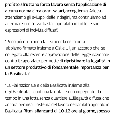
profitto sfruttano forza lavoro senza l’applicazione di
Genova,
alcuna norma circa orari, salari, accoglienza
. Adesso
il
sangue
attendiamo gli sviluppi delle indagini, ma continuiamo ad
della
affermare con forza: basta caporalato, in tutte le sue
ragione
espressioni di inciviltà diffusa”.
120
anni
“Poco più di un anno fa – si ricorda nella nota –
Cgil
abbiamo firmato, insieme a Cisl e Uil, un accordo che, se
Collettiva
collegato alla recente approvazione delle legge nazionale
Academy
contro il caporalato, permette di
ripristinare la legalità in
un settore produttivo di fondamentale importanza per
Collettiva
Play
la Basilicata
”.
Rubriche
“La Flai nazionale e della Basilicata, insieme alla
Collettiva
Cgil Basilicata – continua la nota – sono impegnate da
Talk
tempo in una lotta senza quartiere all'illegalità diffusa, che
La
settimana
ancora permea il sistema del lavoro nell'ambito agricolo in
Collettiva
Basilicata.
Ritmi sfiancanti di 10-12 ore al giorno, spesso