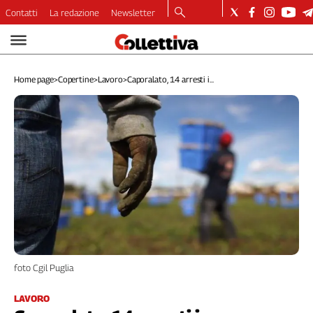
Contatti
La redazione
Newsletter
Video
Podcast
Home page
>
Copertine
>
Lavoro
>
Caporalato, 14 arresti i...
Dirette
Longform
Copertine
Economia
Lavoro
Ambiente
Diritti
Welfare
Italia
Internazionale
Culture
foto Cgil Puglia
Categorie
LAVORO