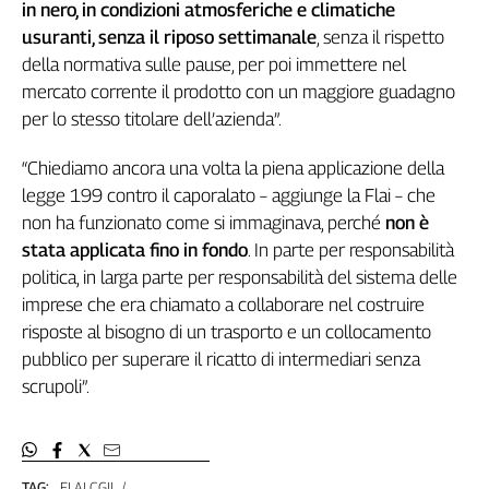
Girasoli
in nero, in condizioni atmosferiche e climatiche
Il
usuranti, senza il riposo settimanale
, senza il rispetto
Sassolino
della normativa sulle pause, per poi immettere nel
Linea
mercato corrente il prodotto con un maggiore guadagno
Economica
per lo stesso titolare dell’azienda”.
Tech
It
“Chiediamo ancora una volta la piena applicazione della
Easy
legge 199 contro il caporalato – aggiunge la Flai – che
non ha funzionato come si immaginava, perché
non è
Inserti
stata applicata fino in fondo
. In parte per responsabilità
Idea
politica, in larga parte per responsabilità del sistema delle
Diffusa
imprese che era chiamato a collaborare nel costruire
InFlai
risposte al bisogno di un trasporto e un collocamento
pubblico per superare il ricatto di intermediari senza
Le
trasmissioni
scrupoli”.
tv
Work
in
Progress
TAG:
FLAI CGIL