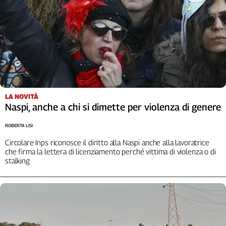
Liguria
Lombardia
Marche
Piemonte
Puglia
Sardegna
Sicilia
Toscana
LA NOVITÀ
Naspi, anche a chi si dimette per violenza di genere
Trentino
Umbria
ROBERTA LISI
Valle
Circolare Inps riconosce il diritto alla Naspi anche alla lavoratrice
D'Aosta
che firma la lettera di licenziamento perché vittima di violenza o di
Veneto
stalking
Archivio
Storico
1955-
2014