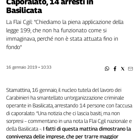
Caporalato, 14 arresti in
Filcams
Basilicata
Filctem
Fillea
La Flai Cgil: "Chiediamo la piena applicazione della
Filt
legge 199, che non ha funzionato come si
Fiom
immaginava, perché non è stata attuata fino in
Fisac
fondo"
Flai
Flc
16 gennaio 2019 • 10:33
Fp
Nidil
Slc
Stamattina, 16 gennaio, il nucleo tutela del lavoro dei
Spi
Carabinieri ha smantellato un’organizzazione criminale
Inca
operante in Basilicata, arrestando 14 persone con l'accusa
Caaf
di caporalato. “Una notizia che ci lascia basiti, ma non
sorpresi – commentano in una nota la Flai Cgil nazionale e
Speciali
della Basilicata –.
I fatti di questa mattina dimostrano la
G8
connivenza delle imprese, che per trarre maggior
di