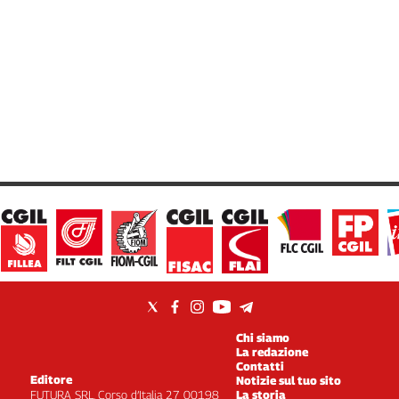
Chi siamo
La redazione
Contatti
Editore
Notizie sul tuo sito
FUTURA SRL, Corso d’Italia 27 00198
La storia