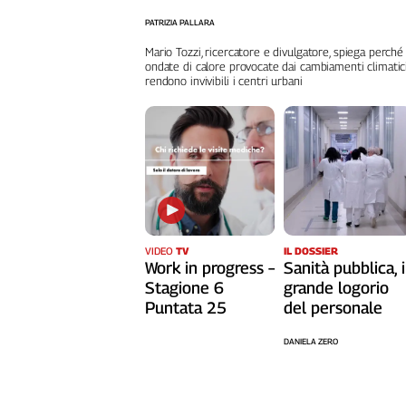
Cerca
PATRIZIA PALLARA
Mario Tozzi, ricercatore e divulgatore, spiega perché
ondate di calore provocate dai cambiamenti climatic
rendono invivibili i centri urbani
Contatti
La
redazione
Newsletter
VIDEO
TV
IL DOSSIER
Social
Work in progress –
Sanità pubblica, i
Stagione 6
grande logorio
Puntata 25
del personale
DANIELA ZERO