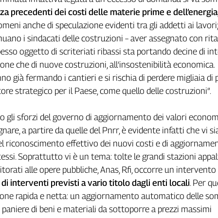
za precedenti dei costi delle materie prime
e dell’energia
eni anche di speculazione evidenti tra gli addetti ai lavori
inuano i sindacati delle costruzioni – aver assegnato con rit
esso oggetto di scriteriati ribassi sta portando decine di int
one che di nuove costruzioni, all’insostenibilità economica.
nno già fermando i cantieri e si rischia di perdere migliaia di 
tore strategico per il Paese, come quello delle costruzioni”.
 gli sforzi del governo di aggiornamento dei valori econom
nare, a partire da quelle del Pnrr, è evidente infatti che vi si
l riconoscimento effettivo dei nuovi costi e di aggiorname
essi. Soprattutto vi è un tema: tolte le grandi stazioni appal
itorati alle opere pubbliche, Anas, Rfi, occorre un intervento 
 di interventi previsti a vario titolo dagli enti locali
. Per q
ione rapida e netta: un aggiornamento automatico delle s
 paniere di beni e materiali da sottoporre a prezzi massimi