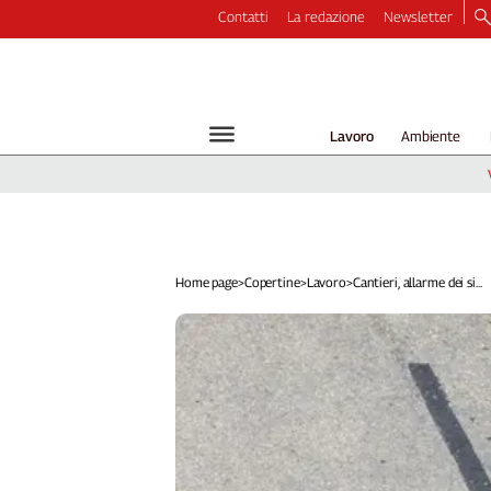
Contatti
La redazione
Newsletter
Video
Podcast
Dirette
Lavoro
Ambiente
Longform
Copertine
Economia
Lavoro
Ambiente
Home page
>
Copertine
>
Lavoro
>
Cantieri, allarme dei si...
Diritti
Welfare
Italia
Internazionale
Culture
Categorie