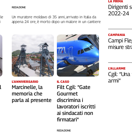
LA FIRMA
Dirigenti s
REDAZIONE
2022-24
 le
Un muratore moldavo di 35 anni, arrivato in Italia da
i
appena 24 ore, è morto dopo un malore in un cantiere
CAMPANIA
Campi Fleg
misure str
L’ALLARME
Cgil: “Una
armi”
L'ANNIVERSARIO
IL CASO
Marcinelle, la
l
Filt Cgil: "Gate
memoria che
Gourmet
parla al presente
discrimina i
lavoratori iscritti
ai sindacati non
firmatari"
REDAZIONE