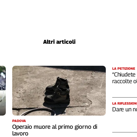
Altri articoli
LA PETIZIONE
“Chiudete 
raccolte 
LA RIFLESSION
Dare un n
PADOVA
Operaio muore al primo giorno di
lavoro