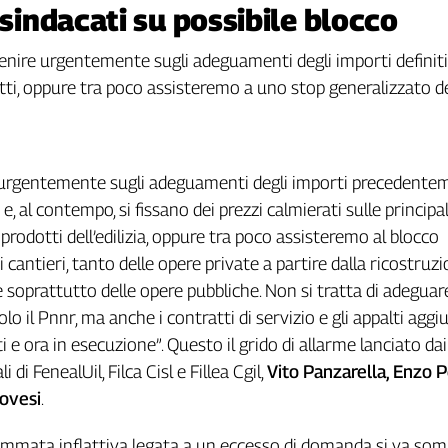
 sindacati su possibile blocco
tervenire urgentemente sugli adeguamenti degli importi definiti
tti, oppure tra poco assisteremo a uno stop generalizzato de
e urgentemente sugli adeguamenti degli importi precedente
 e, al contempo, si fissano dei prezzi calmierati sulle principal
prodotti dell’edilizia, oppure tra poco assisteremo al blocco
 cantieri, tanto delle opere private a partire dalla ricostruzi
he soprattutto delle opere pubbliche. Non si tratta di adeguar
 il Pnnr, ma anche i contratti di servizio e gli appalti aggiu
i e ora in esecuzione”. Questo il grido di allarme lanciato dai
 di FenealUil, Filca Cisl e Fillea Cgil,
Vito Panzarella, Enzo P
ovesi
.
fiammata inflattiva legata a un eccesso di domanda si va s