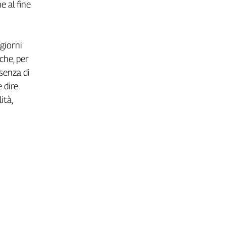
e al fine
giorni
 che, per
ssenza di
 dire
ità,