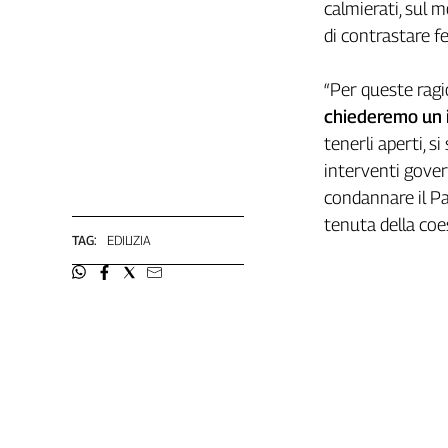
calmierati, sul m
L'Italia
di contrastare f
nel
Lavoro
“Per queste ragi
Territori
chiederemo un 
Abruzzo-
tenerli aperti, si
Molise
interventi gover
Alto
condannare il Pae
Adige
tenuta della coe
Basilicata
TAG:
EDILIZIA
Calabria
Campania
Emilia-
Romagna
Friuli
Venezia
Giulia
Lazio