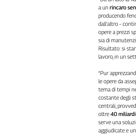
Girasoli
a un
rincaro sen
Il
producendo fenom
Sassolino
dall’altro – cont
Linea
Economica
opere a prezzi sp
Tech
sia di manutenzi
It
Risultato: si sta
Easy
lavoro, in un set
Inserti
“Pur apprezzando
Idea
Diffusa
le opere da asseg
InFlai
tema di tempi ne
costante degli st
Le
centrali, provved
trasmissioni
tv
oltre
40 miliardi
serve una soluz
Work
in
aggiudicate e un
Progress