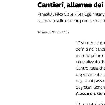
Cantieri, allarme dei
Genova,
il
FenealUil, Filca Cisl e Fillea Cgil: "In
sangue
della
calmierati sulle materie prime e prodo
ragione
120
16 marzo 2022 • 14:57
anni
Cgil
“O si intervien
Collettiva
definiti nei bandi
Academy
materie prime e 
generalizzato dei
Collettiva
Play
Centro Italia, c
Rubriche
urgentemente solo
Collettiva
negli anni passat
Talk
Segretari Generali
La
Alessandro Gen
settimana
Collettiva
“Da un lato la 