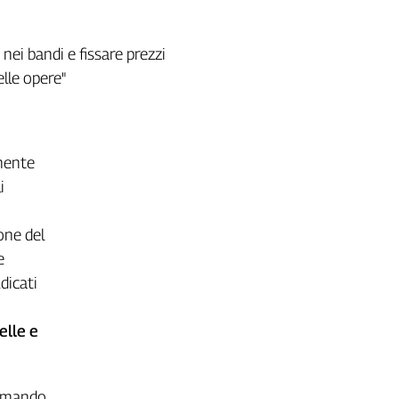
 nei bandi e fissare prezzi
lle opere"
mente
i
one del
e
dicati
elle e
ommando