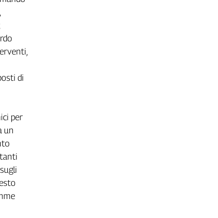
,
;
ardo
erventi,
posti di
ici per
a un
nto
tanti
sugli
uesto
omme