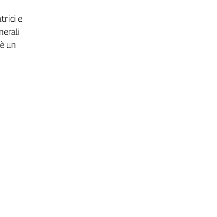
trici e
nerali
 è un