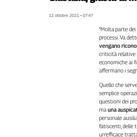
Genova,
il
12 ottobre 2021 • 07:47
sangue
della
"Molta parte dei 
ragione
processi. Va det
120
vengano riconos
anni
Cgil
criticità relativ
Collettiva
economiche ai fin
Academy
affermano i segr
Collettiva
Quello che serve 
Play
Rubriche
semplice operazi
questioni dei pr
Collettiva
ma
una auspicat
Talk
personale ausilia
La
settimana
fatiscenti, dell
Collettiva
un’efficace tratt