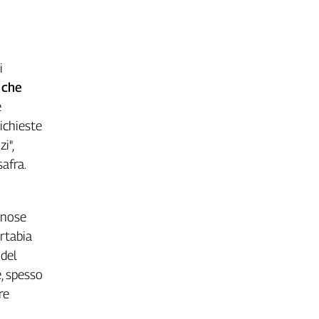
i
 che
e
richieste
i",
afra.
annose
rtabia
 del
e, spesso
re