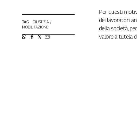
Girasoli
Il
Per questi motiv
Sassolino
dei lavoratori a
TAG:
GIUSTIZIA
Linea
MOBILITAZIONE
della società, p
Economica
valore a tutela 
Tech
It
Easy
Inserti
Idea
Diffusa
InFlai
Le
trasmissioni
tv
Work
in
Progress