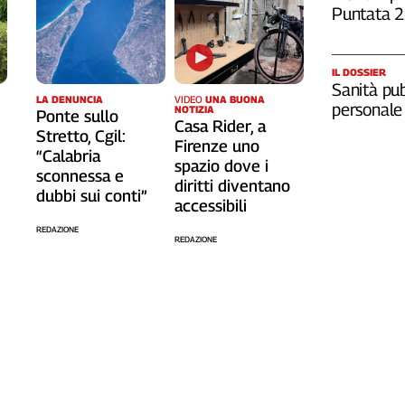
Puntata 
IL DOSSIER
Sanità pub
LA DENUNCIA
VIDEO
UNA BUONA
personale
NOTIZIA
Ponte sullo
Casa Rider, a
Stretto, Cgil:
o
Firenze uno
“Calabria
spazio dove i
sconnessa e
diritti diventano
dubbi sui conti”
accessibili
REDAZIONE
REDAZIONE