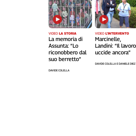
Liguria
Lombardia
Marche
Piemonte
Puglia
VIDEO
LA STORIA
VIDEO
L’INTERVENTO
La memoria di
Marcinelle,
Sardegna
Assunta: “Lo
Landini: “Il lavor
Sicilia
riconobbero dal
uccide ancora”
Toscana
suo berretto”
DAVIDE COLELLA E DANIELE DIEZ
Trentino
DAVIDE COLELLA
Umbria
Valle
D'Aosta
Veneto
Archivio
Storico
1955-
2014