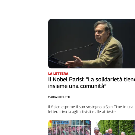
L'Italia
nel
Lavoro
Territori
Abruzzo-
Molise
Alto
Adige
Basilicata
LA LETTERA
Il Nobel Parisi: “La solidarietà tien
Calabria
insieme una comunità”
Campania
Emilia-
MARTA NICOLETTI
Romagna
Il fisico esprime il suo sostegno a Spin Time in una
Friuli
lettera rivolta agli attivisti e alle attiviste
Venezia
Giulia
Lazio