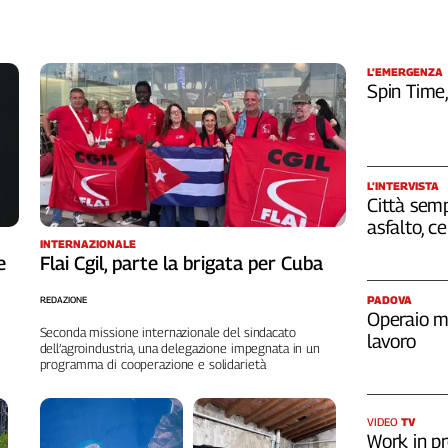
L’EMERGENZA
Spin Time
L’INTERVISTA
Città semp
asfalto, c
INTERNAZIONALE
e
Flai Cgil, parte la brigata per Cuba
PADOVA
REDAZIONE
Operaio m
Seconda missione internazionale del sindacato
lavoro
dell’agroindustria, una delegazione impegnata in un
programma di cooperazione e solidarietà
VIDEO
TV
Work in pr