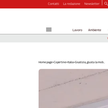
Contatti
La redazione
Newsletter
Video
Podcast
Dirette
Lavoro
Ambiente
Longform
Copertine
Economia
Lavoro
Ambiente
Home page
>
Copertine
>
Italia
>
Giustizia, giusta la mob...
Diritti
Welfare
Italia
Internazionale
Culture
Categorie