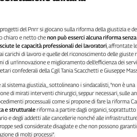
progetti del Pnrr si giocano sulla riforma della giustizia e de
to chiaro e netto che
non può esserci alcuna riforma senza
ciute le capacità professionali dei lavoratori
, affrontate l
e ai carichi di lavoro e quelle del riconoscimento delle giuste 
i di un'innovazione e miglioramento dell’efficienza dei serviz
etari confederali della Cgil Tania Scacchetti e Giuseppe Mass
al sistema giustizia, , sottolineano i sindacalisti, "non è una
one di mirati interventi chirurgici, seppur necessari, sulle 
ocedimenti processuali come si propone di fare la riforma Ca
a e strutturale
riforma a partire dagli organici, soprattutto
rio e degli addetti alle cancellerie nonché alle infrastruttur
e troppe sedi considerate disagiate e che non possono garanti
azione di molti processi".