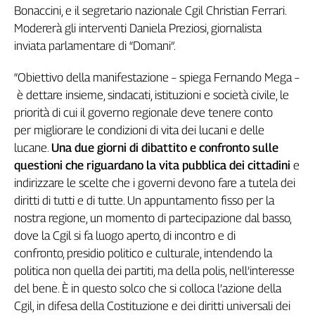
Bonaccini, e il segretario nazionale Cgil Christian Ferrari.
L'Italia
Modererà gli interventi Daniela Preziosi, giornalista
nel
Lavoro
inviata parlamentare di “Domani”.
Territori
“Obiettivo della manifestazione – spiega Fernando Mega –
è dettare insieme, sindacati, istituzioni e società civile, le
Abruzzo-
priorità di cui il governo regionale deve tenere conto
Molise
per migliorare le condizioni di vita dei lucani e delle
Alto
Adige
lucane.
Una due giorni di dibattito e confronto sulle
questioni che riguardano la vita pubblica dei cittadini
e
Basilicata
indirizzare le scelte che i governi devono fare a tutela dei
Calabria
diritti di tutti e di tutte. Un appuntamento fisso per la
Campania
nostra regione, un momento di partecipazione dal basso,
Emilia-
Romagna
dove la Cgil si fa luogo aperto, di incontro e di
confronto, presidio politico e culturale, intendendo la
Friuli
Venezia
politica non quella dei partiti, ma della polis, nell’interesse
Giulia
del bene. È in questo solco che si colloca l’azione della
Lazio
Cgil, in difesa della Costituzione e dei diritti universali dei