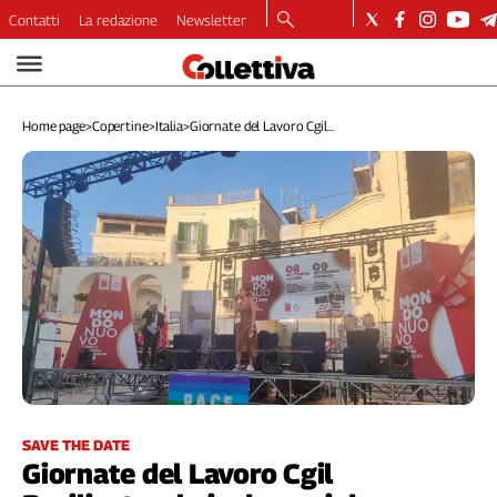
Contatti
La redazione
Newsletter
Video
Podcast
Home page
>
Copertine
>
Italia
>
Giornate del Lavoro Cgil...
Dirette
Longform
Copertine
Economia
Lavoro
Ambiente
Diritti
Welfare
Italia
Internazionale
Culture
SAVE THE DATE
Giornate del Lavoro Cgil
Categorie