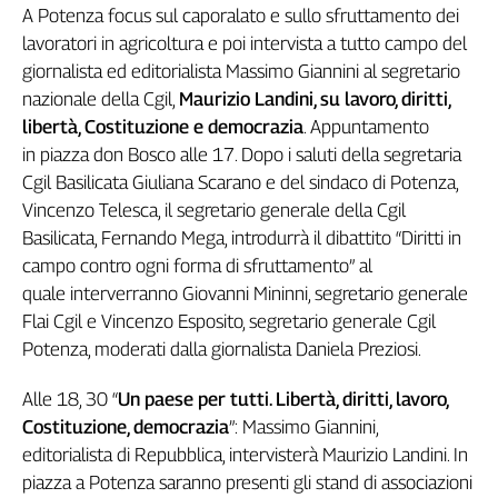
A Potenza focus sul caporalato e sullo sfruttamento dei
Cerca
lavoratori in agricoltura e poi intervista a tutto campo del
giornalista ed editorialista Massimo Giannini al segretario
nazionale della Cgil,
Maurizio Landini, su lavoro, diritti,
Contatti
libertà, Costituzione e democrazia
. Appuntamento
in piazza don Bosco alle 17. Dopo i saluti della segretaria
La
Cgil Basilicata Giuliana Scarano e del sindaco di Potenza,
redazione
Vincenzo Telesca, il segretario generale della Cgil
Basilicata, Fernando Mega, introdurrà il dibattito “Diritti in
Newsletter
campo contro ogni forma di sfruttamento” al
quale interverranno Giovanni Mininni, segretario generale
Social
Flai Cgil e Vincenzo Esposito, segretario generale Cgil
Potenza, moderati dalla giornalista Daniela Preziosi.
Alle 18, 30 “
Un paese per tutti. Libertà, diritti, lavoro,
Costituzione, democrazia
”: Massimo Giannini,
editorialista di Repubblica, intervisterà Maurizio Landini. In
piazza a Potenza saranno presenti gli stand di associazioni