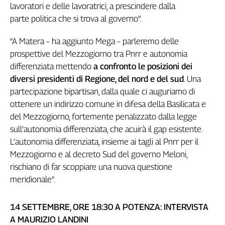
Liguria
lavoratori e delle lavoratrici, a prescindere dalla
Lombardia
parte politica che si trova al governo”.
Marche
“A Matera – ha aggiunto Mega – parleremo delle
Piemonte
prospettive del Mezzogiorno tra Pnrr e autonomia
Puglia
differenziata mettendo
a confronto le posizioni dei
Sardegna
diversi presidenti di Regione, del nord e del sud
. Una
Sicilia
partecipazione bipartisan, dalla quale ci auguriamo di
Toscana
ottenere un indirizzo comune in difesa della Basilicata e
Trentino
del Mezzogiorno, fortemente penalizzato dalla legge
Umbria
sull’autonomia differenziata, che acuirà il gap esistente.
Valle
L’autonomia differenziata, insieme ai tagli al Pnrr per il
D'Aosta
Mezzogiorno e al decreto Sud del governo Meloni,
Veneto
rischiano di far scoppiare una nuova questione
Archivio
meridionale”.
Storico
1955-
2014
14 SETTEMBRE, ORE 18:30 A POTENZA: INTERVISTA
A MAURIZIO LANDINI