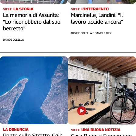
LA STORIA
L’INTERVENTO
VIDEO
VIDEO
La memoria di Assunta:
Marcinelle, Landini: “Il
“Lo riconobbero dal suo
lavoro uccide ancora”
berretto”
DAVIDE COLELLA E DANIELE DIEZ
DAVIDE COLELLA
LA DENUNCIA
UNA BUONA NOTIZIA
VIDEO
Ponte sullo Stretto, Cgil:
Casa Rider, a Firenze uno