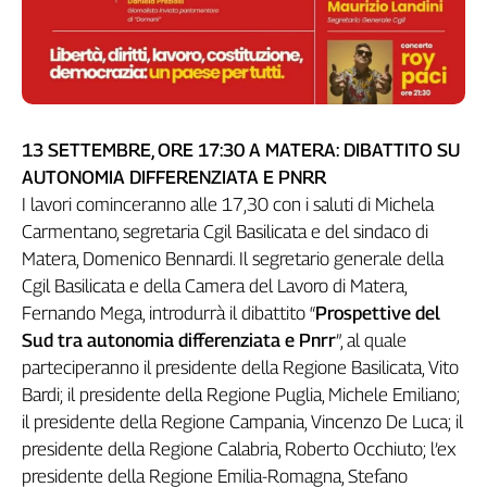
Girasoli
Il
Sassolino
Linea
Economica
Tech
13 SETTEMBRE, ORE 17:30 A MATERA: DIBATTITO SU
It
AUTONOMIA DIFFERENZIATA E PNRR
Easy
I lavori cominceranno alle 17,30 con i saluti di Michela
Inserti
Carmentano, segretaria Cgil Basilicata e del sindaco di
Matera, Domenico Bennardi. Il segretario generale della
Idea
Cgil Basilicata e della Camera del Lavoro di Matera,
Diffusa
Fernando Mega, introdurrà il dibattito “
Prospettive del
InFlai
Sud tra autonomia differenziata e Pnrr
”, al quale
Le
parteciperanno il presidente della Regione Basilicata, Vito
trasmissioni
Bardi; il presidente della Regione Puglia, Michele Emiliano;
tv
il presidente della Regione Campania, Vincenzo De Luca; il
Work
presidente della Regione Calabria, Roberto Occhiuto; l’ex
in
presidente della Regione Emilia-Romagna, Stefano
Progress