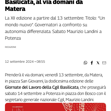
Basilicata, al via domani da
Filcams
Matera
Filctem
Fillea
La XII edizione a partire dal 13 settembre. Titolo: “Un
Filt
mondo nuovo”. Governatori a confronto su
Fiom
autonomia differenziata. Sabato Maurizio Landini a
Fisac
Potenza
Flai
REDAZIONE
Flc
Fp
Nidil
12 settembre 2024 • 08:55
Slc
Spi
Prenderà il via domani, venerdì 13 settembre, da Matera,
Inca
in piazza San Giovanni, la dodicesima edizione delle
Caaf
Giornate del Lavoro della Cgil Basilicata
, che proseguirà
sabato 14 settembre a Potenza in piazza don Bosco con il
Speciali
segretario generale nazionale Cgil, Maurizio Landini.
G8
di