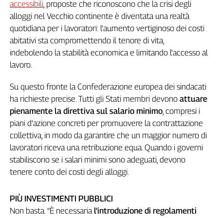
Liguria
accessibili
, proposte che riconoscono che la crisi degli
Lombardia
alloggi nel Vecchio continente è diventata una realtà
quotidiana per i lavoratori: l'aumento vertiginoso dei costi
Marche
abitativi sta compromettendo il tenore di vita,
Piemonte
indebolendo la stabilità economica e limitando l'accesso al
Puglia
lavoro.
Sardegna
Sicilia
Su questo fronte la Confederazione europea dei sindacati
Toscana
ha richieste precise. Tutti gli Stati membri devono
attuare
Trentino
pienamente la direttiva sul salario minimo
, compresi i
Umbria
piani d'azione concreti per promuovere la contrattazione
Valle
collettiva, in modo da garantire che un maggior numero di
D'Aosta
lavoratori riceva una retribuzione equa. Quando i governi
Veneto
stabiliscono se i salari minimi sono adeguati, devono
tenere conto dei costi degli alloggi.
Archivio
Storico
1955-
2014
PIÙ INVESTIMENTI PUBBLICI
Non basta. “È necessaria
l'introduzione di regolamenti