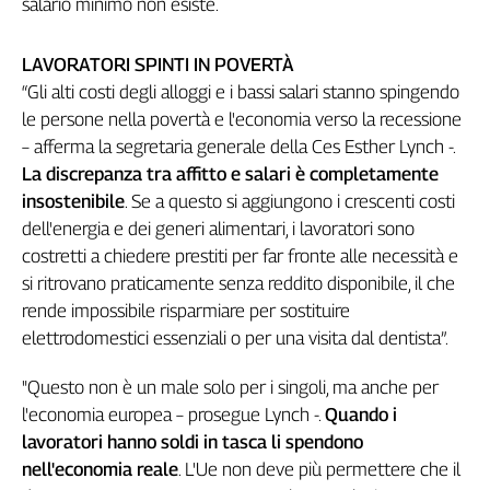
salario minimo non esiste.
Girasoli
Il
Sassolino
LAVORATORI SPINTI IN POVERTÀ
Linea
“Gli alti costi degli alloggi e i bassi salari stanno spingendo
Economica
le persone nella povertà e l'economia verso la recessione
Tech
– afferma la segretaria generale della Ces Esther Lynch -.
It
La discrepanza tra affitto e salari è completamente
Easy
insostenibile
. Se a questo si aggiungono i crescenti costi
dell'energia e dei generi alimentari, i lavoratori sono
Inserti
costretti a chiedere prestiti per far fronte alle necessità e
Idea
si ritrovano praticamente senza reddito disponibile, il che
Diffusa
rende impossibile risparmiare per sostituire
InFlai
elettrodomestici essenziali o per una visita dal dentista”.
Le
trasmissioni
"Questo non è un male solo per i singoli, ma anche per
tv
l'economia europea – prosegue Lynch -.
Quando i
Work
lavoratori hanno soldi in tasca li spendono
in
nell'economia reale
. L'Ue non deve più permettere che il
Progress