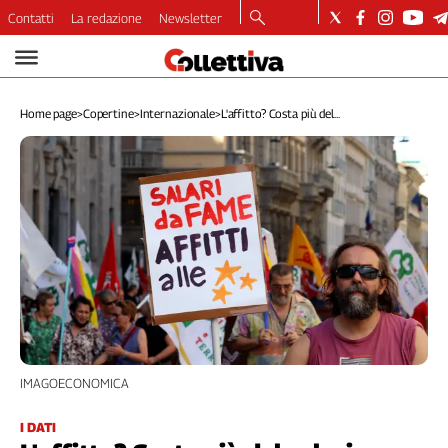
Contatti
La redazione
Newsletter
Video
Podcast
Home page
>
Copertine
>
Internazionale
>
L'affitto? Costa più del...
Dirette
Longform
Copertine
Economia
Lavoro
Ambiente
Diritti
Welfare
Italia
Internazionale
Culture
IMAGOECONOMICA
Categorie
I DATI