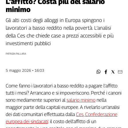
L'affitto? Costa più del salario
Filcams
minimo
Filctem
Fillea
Gli alti costi degli alloggi in Europa spingono i
Filt
lavoratori a basso reddito nella povertà. L’analisi
Fiom
della Ces che chiede case a prezzi accessibili e più
Fisac
investimenti pubblici
Flai
PATRIZIA PALLARA
Flc
Fp
Nidil
5 maggio 2026 • 16:03
Slc
Spi
Come fanno i lavoratori a basso reddito a pagare l’affitto
tutti i mesi? Arrancano e si impoveriscono. Perché i canoni
Inca
sono mediamente superiori al
salario minimo
nella
Caaf
maggior parte della capitali europee. A rivelarlo un’analisi
Speciali
dei dati comunitari effettuata dalla
Ces, Confederazione
europea dei sindacati
: il costo dell'affitto di un
G8
di