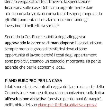
denaro venga sottratto attraverso la speculazione
L'Italia
finanziaria sulle case. Dobbiamo urgentemente dare
nel
all'economia la spinta di cui ha tanto bisogno, congelando
Lavoro
gli affitti, aumentando i salari e incrementando gli
investimenti nell'edilizia sociale”.
Territori
Abruzzo-
Secondo la Ces l’inaccessibilità degli alloggi
sta
Molise
aggravando la carenza di manodopera:
i lavoratori sono
Alto
sempre meno in grado di trasferirsi dove ci sono
Adige
opportunità di lavoro perché i costi degli appartamenti
Basilicata
sono proibitivi, creando un ostacolo importante sia per le
Calabria
aziende che per le economie locali.
Campania
Emilia-
PIANO EUROPEO PER LA CASA
Romagna
I dati sono stati resi noti alla vigilia del lancio da parte della
Friuli
Commissione europea di una raccomandazione sulla
lotta
Venezia
Giulia
all'esclusione abitativa
(previsto per domani, 6 maggio),
Lazio
nell'ambito del suo
piano per l’edilizia abitativa a prezzi