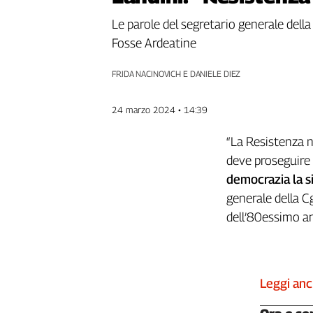
Genova,
Le parole del segretario generale della 
il
Fosse Ardeatine
sangue
della
ragione
FRIDA NACINOVICH E DANIELE DIEZ
120
anni
24 marzo 2024 • 14:39
Cgil
Collettiva
“La Resistenza n
Academy
deve proseguire
democrazia la si
Collettiva
Play
generale della Cg
Rubriche
dell’80essimo an
Collettiva
Talk
La
Leggi an
settimana
Collettiva