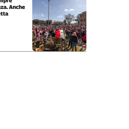
empre
nza. Anche
etta