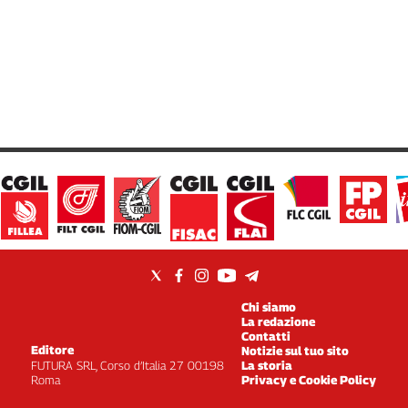
Chi siamo
La redazione
Contatti
Editore
Notizie sul tuo sito
FUTURA SRL, Corso d’Italia 27 00198
La storia
Roma
Privacy e Cookie Policy