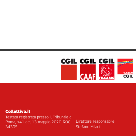
Cerca
Contatti
La
redazione
Newsletter
Social
Collettiva.it
Testata registrata presso il Tribunale di
Direttore responsabile
Roma, n.41 del 13 maggio 2020. ROC
34305
Stefano Milani