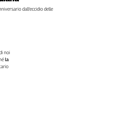
niversario dall’eccidio delle
di noi
ché
la
etario