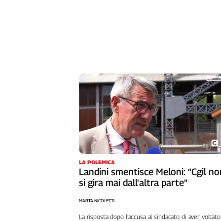
L'Italia
nel
Lavoro
Territori
Abruzzo-
Molise
Alto
Adige
Basilicata
Calabria
Campania
Emilia-
LA POLEMICA
Romagna
Landini smentisce Meloni: “Cgil no
Friuli
si gira mai dall'altra parte”
Venezia
Giulia
MARTA NICOLETTI
Lazio
La risposta dopo l’accusa al sindacato di aver voltato