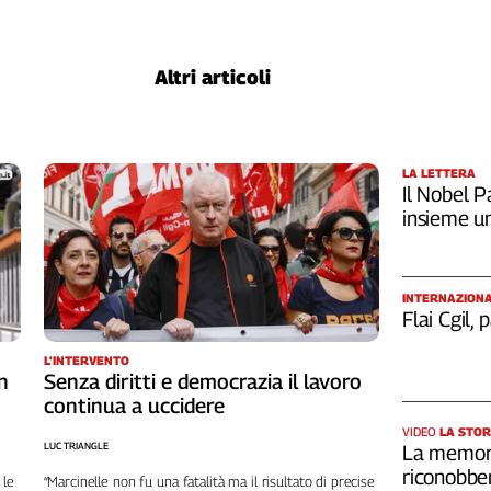
Altri articoli
LA LETTERA
Il Nobel Pa
insieme u
INTERNAZION
Flai Cgil,
L'INTERVENTO
n
Senza diritti e democrazia il lavoro
continua a uccidere
VIDEO
LA STOR
LUC TRIANGLE
La memori
riconobber
 le
“Marcinelle non fu una fatalità ma il risultato di precise