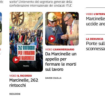
tb:
scelte”. L’intervento del segretario generale della
confederazione internazionale dei sindacati ITUC
VIDEO
L’INTER
Marcinelle,
uccide an
LA DENUNCIA
Ponte sull
sconnessa 
VIDEO
L'ANNIVERSARIO
E
Da Marcinelle un
-
appello per
fermare le morti
sul lavoro
VIDEO
IL RICORDO
DAVIDE COLELLA
Marcinelle, 262
rintocchi
REDAZIONE