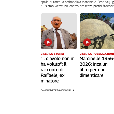
Liguria
spalle durante la cerimonia a Marcinelle. Pestieau, Fg
“Ci siamo voltati noi contro presenza partiti fascisti”
Lombardia
Marche
Piemonte
Puglia
Sardegna
Sicilia
Toscana
VIDEO
LA STORIA
VIDEO
LA PUBBLICAZION
Trentino
“Il diavolo non mi
Marcinelle 1956
Umbria
ha voluto”: il
2026: Inca un
Valle
racconto di
libro per non
D'Aosta
Raffaele, ex
dimenticare
Veneto
minatore
Archivio
DANIELE DIEZ E DAVIDE COLELLA
Storico
1955-
2014