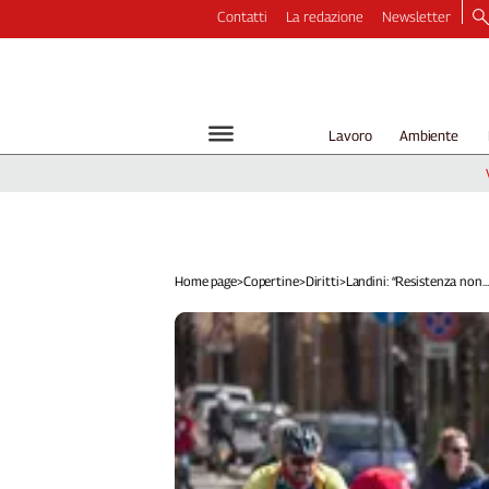
Contatti
La redazione
Newsletter
Video
Podcast
Dirette
Lavoro
Ambiente
Longform
Copertine
Economia
Lavoro
Ambiente
Home page
>
Copertine
>
Diritti
>
Landini: “Resistenza non...
Diritti
Welfare
Italia
Internazionale
Culture
Categorie