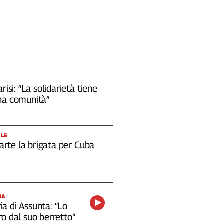
risi: “La solidarietà tiene
na comunità”
ALE
 parte la brigata per Cuba
IA
a di Assunta: “Lo
o dal suo berretto”