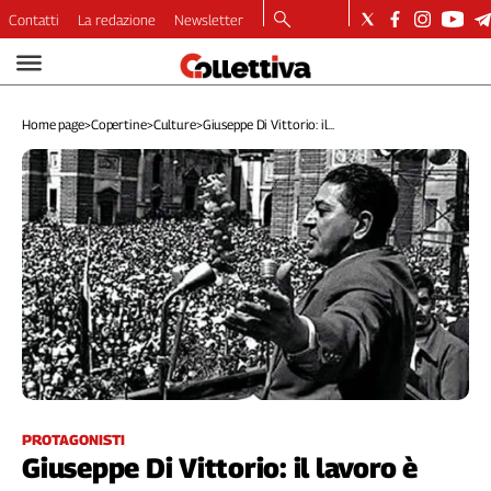
Contatti
La redazione
Newsletter
Video
Podcast
Home page
>
Copertine
>
Culture
>
Giuseppe Di Vittorio: il...
Dirette
Longform
Copertine
Economia
Lavoro
Ambiente
Diritti
Welfare
Italia
Internazionale
Culture
PROTAGONISTI
Giuseppe Di Vittorio: il lavoro è
Categorie