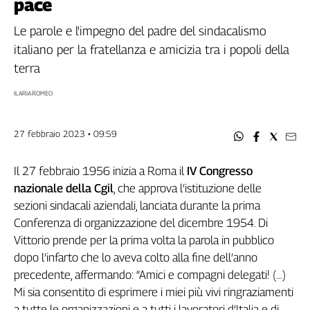
pace
Filcams
Filctem
Le parole e l'impegno del padre del sindacalismo
Fillea
italiano per la fratellanza e amicizia tra i popoli della
Filt
terra
Fiom
ILARIA ROMEO
Fisac
Flai
27 febbraio 2023 • 09:59
Flc
Fp
Il 27 febbraio 1956 inizia a Roma il
IV Congresso
Nidil
nazionale della Cgil
, che approva l’istituzione delle
Slc
sezioni sindacali aziendali, lanciata durante la prima
Spi
Conferenza di organizzazione del dicembre 1954. Di
Inca
Vittorio prende per la prima volta la parola in pubblico
Caaf
dopo l’infarto che lo aveva colto alla fine dell’anno
Speciali
precedente, affermando: “Amici e compagni delegati! (…)
Mi sia consentito di esprimere i miei più vivi ringraziamenti
G8
a tutte le organizzazioni e a tutti i lavoratori d’Italia e di
di