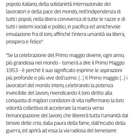
popolo italiano, della solidarietà internazionale dei
L'Italia
lavoratori e della pace del mondo, nell’indipendenza di
nel
tutti i popoli, nella libera convivenza di tutte le razze e di
Lavoro
tutti i sistemi sociali e politici, in pacifica ed amichevole
Territori
emulazione fra di loro, affinché l’intera umanità sia libera,
prospera e felice”.
Abruzzo-
Molise
“Se la celebrazione del Primo maggio diviene, ogni anno,
Alto
più grandiosa nel mondo - tornerà a dire il Primo Maggio
Adige
1953 - è perché il suo significato esprime le aspirazioni
Basilicata
più profonde e più vive dell’uomo. (...) Il Primo maggio (…) i
Calabria
lavoratori del mondo intero, celebrando la potenza
Campania
invincibile del lavoro, rivendicando il loro diritto alla
Emilia-
conquista di migliori condizioni di vita riaffermano la loro
Romagna
volontà collettiva di accelerare la marcia verso
Friuli
Venezia
l’emancipazione del lavoro, che libererà tutta l’umanità dal
Giulia
timore delle crisi, dalla paura della fame, dall’incubo della
Lazio
guerra, ed aprirà ad essa la via radiosa del benessere