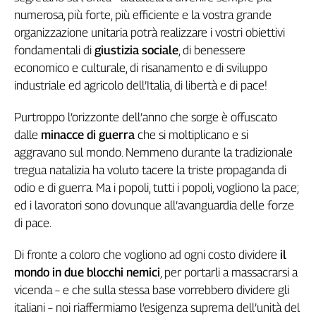
Girasoli
numerosa, più forte, più efficiente e la vostra grande
Il
organizzazione unitaria potrà realizzare i vostri obiettivi
Sassolino
fondamentali di
giustizia sociale
, di benessere
Linea
economico e culturale, di risanamento e di sviluppo
Economica
industriale ed agricolo dell’Italia, di libertà e di pace!
Tech
It
Purtroppo l’orizzonte dell’anno che sorge è offuscato
Easy
dalle
minacce di guerra
che si moltiplicano e si
Inserti
aggravano sul mondo. Nemmeno durante la tradizionale
tregua natalizia ha voluto tacere la triste propaganda di
Idea
odio e di guerra. Ma i popoli, tutti i popoli, vogliono la pace;
Diffusa
ed i lavoratori sono dovunque all’avanguardia delle forze
InFlai
di pace.
Le
trasmissioni
Di fronte a coloro che vogliono ad ogni costo dividere
il
tv
mondo in due blocchi nemici
, per portarli a massacrarsi a
Work
vicenda – e che sulla stessa base vorrebbero dividere gli
in
italiani – noi riaffermiamo l’esigenza suprema dell’unità del
Progress