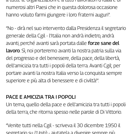
Genova,
numerosi altri Paesi che in questa dolorosa occasione
il
hanno voluto farmi giungere i loro fraterni auguri”.
sangue
della
“No - dirà nel suo intervento dalla Presidenza il segretario
ragione
generale della Cgil - l’Italia non andrà indietro, andrà
120
avanti, perché avanti sarà portata dalle
forze sane del
anni
lavoro
. Sì, noi porteremo avanti la nostra patria sulla via
Cgil
del progresso e del benessere, della pace, della libertà,
Collettiva
dell’amicizia tra tutti i popoli della terra. Avanti Cgil; per
Academy
portare avanti la nostra Italia verso la conquista sempre
Collettiva
superiore e più alta di benessere e di civiltà!”.
Play
Rubriche
PACE E AMICIZIA TRA I POPOLI
Collettiva
Un tema, quello della pace e dell’amicizia tra tutti i popoli
Talk
della terra, che ritorna spesso nelle parole di Di Vittorio.
La
settimana
“Venite tutti nella Cgil - scriveva il 30 dicembre 1950 il
Collettiva
segretario su
l’Unità
- aiutatela a divenire sempre più