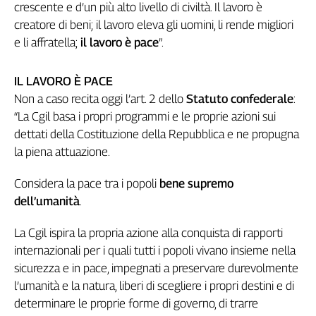
Liguria
crescente e d’un più alto livello di civiltà. Il lavoro è
Lombardia
creatore di beni; il lavoro eleva gli uomini, li rende migliori
Marche
e li affratella;
il lavoro è pace
”.
Piemonte
Puglia
IL LAVORO È PACE
Sardegna
Non a caso recita oggi l’art. 2 dello
Statuto confederale
:
Sicilia
“La Cgil basa i propri programmi e le proprie azioni sui
Toscana
dettati della Costituzione della Repubblica e ne propugna
la piena attuazione.
Trentino
Umbria
Considera la pace tra i popoli
bene supremo
Valle
dell’umanità
.
D'Aosta
Veneto
La Cgil ispira la propria azione alla conquista di rapporti
internazionali per i quali tutti i popoli vivano insieme nella
Archivio
Storico
sicurezza e in pace, impegnati a preservare durevolmente
1955-
l’umanità e la natura, liberi di scegliere i propri destini e di
2014
determinare le proprie forme di governo, di trarre