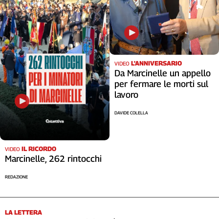
L'ANNIVERSARIO
VIDEO
Da Marcinelle un appello
per fermare le morti sul
lavoro
DAVIDE COLELLA
IL RICORDO
VIDEO
Marcinelle, 262 rintocchi
REDAZIONE
LA LETTERA