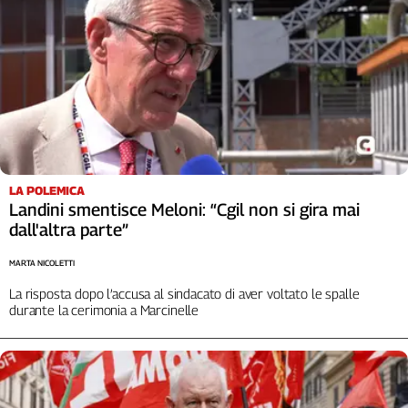
Liguria
Lombardia
Marche
Piemonte
Puglia
Sardegna
Sicilia
Toscana
LA POLEMICA
Trentino
Landini smentisce Meloni: “Cgil non si gira mai
Umbria
dall'altra parte”
Valle
D'Aosta
MARTA NICOLETTI
Veneto
La risposta dopo l’accusa al sindacato di aver voltato le spalle
durante la cerimonia a Marcinelle
Archivio
Storico
1955-
2014