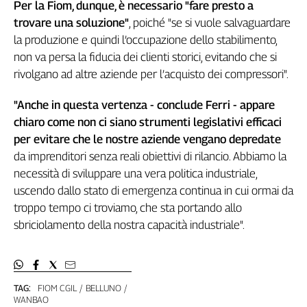
Girasoli
Per la Fiom, dunque, è necessario "fare presto a
Il
trovare una soluzione"
, poiché "se si vuole salvaguardare
Sassolino
la produzione e quindi l’occupazione dello stabilimento,
Linea
non va persa la fiducia dei clienti storici, evitando che si
Economica
rivolgano ad altre aziende per l’acquisto dei compressori".
Tech
It
"Anche in questa vertenza - conclude Ferri - appare
Easy
chiaro come non ci siano strumenti legislativi efficaci
per evitare che le nostre aziende vengano depredate
Inserti
da imprenditori senza reali obiettivi di rilancio. Abbiamo la
Idea
necessità di sviluppare una vera politica industriale,
Diffusa
uscendo dallo stato di emergenza continua in cui ormai da
InFlai
troppo tempo ci troviamo, che sta portando allo
sbriciolamento della nostra capacità industriale".
Le
trasmissioni
tv
Work
TAG:
FIOM CGIL
BELLUNO
in
WANBAO
Progress