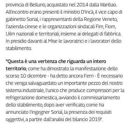
provincia di Belluno, acquistato nel 2014 dalla Wanbao.
Genova,
All'incontro erano presenti il ministro D’Incà, il vice capo di
il
sangue
gabinetto Sorial, i rappresentanti della Regione Veneto,
della
l’azienda cinese e le organizzazioni sindacali Fim, Fiom,
ragione
Uilm nazionali e territoriali, insieme ai delegati di fabbrica.
120
In presidio davanti al Mise le lavoratrici e i lavoratori dello
anni
stabilimento.
Cgil
Collettiva
“Questa è una vertenza che riguarda un intero
Academy
territorio
, come ha dimostrato la manifestazione dello
scorso 10 dicembre - ha detto ancora Ferri - È necessario
Collettiva
Play
che venga salvaguardato un importante pezzo del nostro
Rubriche
sistema industriale, l’unico che produce compressori per la
refrigerazione domestica, avviando il commissariamento
Collettiva
Talk
dello stabilimento, dopo aver verificato, come ha
La
annunciato l’ingegner Sorial, la presenza dei requisiti
settimana
oggettivi, a partire dall’analisi del bilancio 2019".
Collettiva