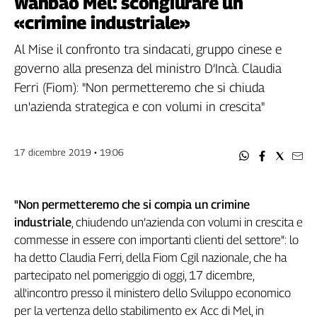
Wanbao Mel: scongiurare un
Filcams
«crimine industriale»
Filctem
Fillea
Al Mise il confronto tra sindacati, gruppo cinese e
Filt
governo alla presenza del ministro D’Incà. Claudia
Fiom
Ferri (Fiom): "Non permetteremo che si chiuda
Fisac
un'azienda strategica e con volumi in crescita"
Flai
Flc
17 dicembre 2019 • 19:06
Fp
Nidil
Slc
"Non permetteremo che si compia un crimine
Spi
industriale
, chiudendo un’azienda con volumi in crescita e
Inca
commesse in essere con importanti clienti del settore": lo
Caaf
ha detto Claudia Ferri, della Fiom Cgil nazionale, che ha
partecipato nel pomeriggio di oggi, 17 dicembre,
Speciali
all'incontro presso il ministero dello Sviluppo economico
G8
per la vertenza dello stabilimento ex Acc di Mel, in
di