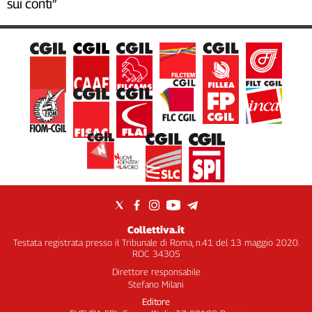
sui conti”
Collettiva.it
Testata registrata presso il Tribunale di Roma, n.41 del 13 maggio 2020.
ROC 34305
Direttore responsabile
Stefano Milani
Editore