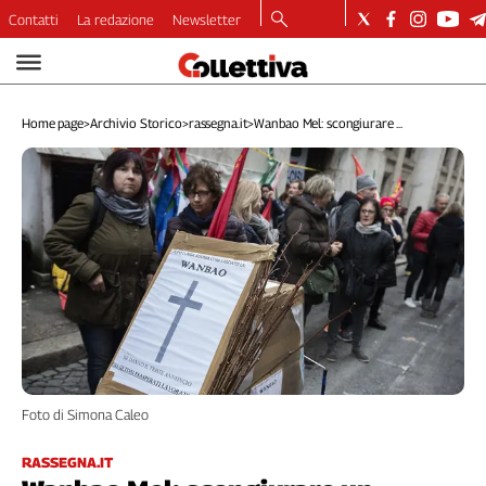
Contatti
La redazione
Newsletter
Video
Podcast
Home page
>
Archivio Storico
>
rassegna.it
>
Wanbao Mel: scongiurare ...
Dirette
Longform
Copertine
Economia
Lavoro
Ambiente
Diritti
Welfare
Italia
Internazionale
Foto di Simona Caleo
Culture
Categorie
RASSEGNA.IT