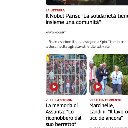
Cerca
LA LETTERA
Il Nobel Parisi: “La solidarietà tien
insieme una comunità”
Contatti
MARTA NICOLETTI
La
Il fisico esprime il suo sostegno a Spin Time in una
lettera rivolta agli attivisti e alle attiviste
redazione
Newsletter
Social
VIDEO
LA STORIA
VIDEO
L’INTERVENTO
La memoria di
Marcinelle,
Assunta: “Lo
Landini: “Il lavor
riconobbero dal
uccide ancora”
suo berretto”