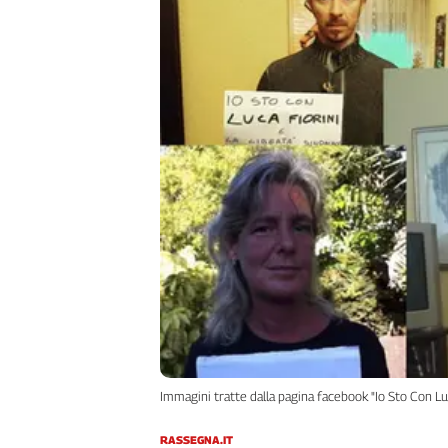
Filcams
Filctem
Fillea
Filt
Fiom
Fisac
Flai
Flc
Fp
Nidil
Slc
Spi
Inca
Caaf
Speciali
Immagini tratte dalla pagina facebook "Io Sto Con Luc
G8
RASSEGNA.IT
di