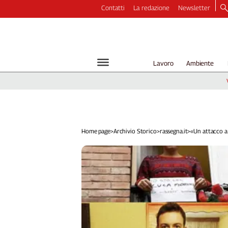
Contatti
La redazione
Newsletter
Video
Podcast
Dirette
Lavoro
Ambiente
Longform
Copertine
Economia
Lavoro
Ambiente
Home page
>
Archivio Storico
>
rassegna.it
>
«Un attacco a 
Diritti
Welfare
Italia
Internazionale
Culture
Categorie