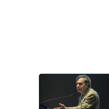
Liguria
Lombardia
Marche
Piemonte
Puglia
Sardegna
Sicilia
Toscana
Trentino
Umbria
Valle
D'Aosta
Veneto
Archivio
Storico
1955-
2014