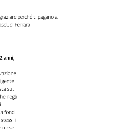
ngraziare perché ti pagano a
sell di Ferrara
2 anni,
ivazione
rigente
sta sul
he negli
i
 a fondi
stessi i
ne mese.