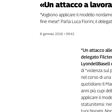
«Un attacco a lavora
Genova,
il
"Vogliono applicare il modello nordamer
sangue
fine mese". Parla Luca Fiorini, il deleg
della
ragione
120
8 gennaio 2016 • 09:42
anni
Cgil
“Un attacco alle
Collettiva
Academy
delegato Filcte
LyondellBasell 
Collettiva
di “violenza sul
Play
Rubriche
nel corso di una
quotidiano Il M
Collettiva
Talk
anni più cupi del
La
applicare il mod
settimana
statunitensi: nie
Collettiva
tuoi bisogni. Non