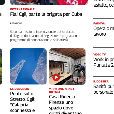
asfalto, c
INTERNAZIONALE
e
Flai Cgil, parte la brigata per Cuba
PADOVA
REDAZIONE
Operaio m
Seconda missione internazionale del sindacato
lavoro
dell’agroindustria, una delegazione impegnata in un
programma di cooperazione e solidarietà
VIDEO
TV
Work in pr
Puntata 
IL DOSSIER
Sanità pub
LA DENUNCIA
VIDEO
UNA BUONA
personale
NOTIZIA
Ponte sullo
Casa Rider, a
Stretto, Cgil:
o
Firenze uno
“Calabria
spazio dove i
sconnessa e
diritti diventano