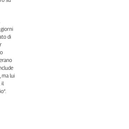
 giorni
ato di
r
to
 erano
onclude
, ma lui
il
o”.