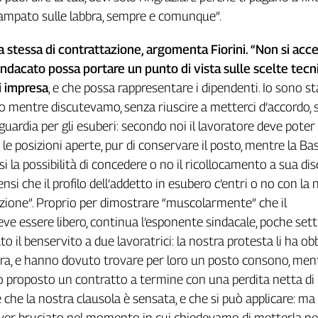
tampato sulle labbra, sempre e comunque”.
a stessa di contrattazione, argomenta Fiorini. “Non si acce
sindacato possa portare un punto di vista sulle scelte tecn
i impresa
, e che possa rappresentare i dipendenti. Io sono s
io mentre discutevamo, senza riuscire a metterci d’accordo, 
guardia per gli esuberi: secondo noi il lavoratore deve poter
le posizioni aperte, pur di conservare il posto, mentre la Bas
i la possibilità di concedere o no il ricollocamento a sua dis
si che il profilo dell’addetto in esubero c’entri o no con la
zione”. Proprio per dimostrare “muscolarmente” che il
ve essere libero, continua l’esponente sindacale, poche se
 il benservito a due lavoratrici: la nostra protesta li ha obb
ura, e hanno dovuto trovare per loro un posto consono, men
no proposto un contratto a termine con una perdita netta di l
 che la nostra clausola è sensata, e che si può applicare: ma
aver bruciato nel momento in cui chiedevamo di metterla ne