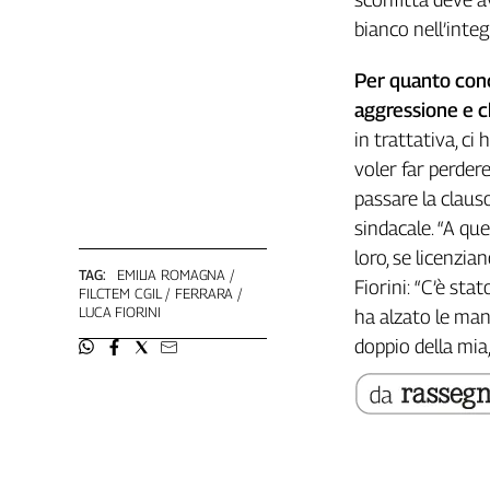
L'Italia
bianco nell’integ
nel
Lavoro
Per quanto conce
aggressione e c
Territori
in trattativa, ci 
Abruzzo-
voler far perder
Molise
passare la clauso
Alto
sindacale. “A qu
Adige
loro, se licenzi
Basilicata
TAG:
EMILIA ROMAGNA
Calabria
Fiorini: “C’è st
FILCTEM CGIL
FERRARA
LUCA FIORINI
Campania
ha alzato le man
Emilia-
doppio della mia,
Romagna
Friuli
Venezia
Giulia
Lazio