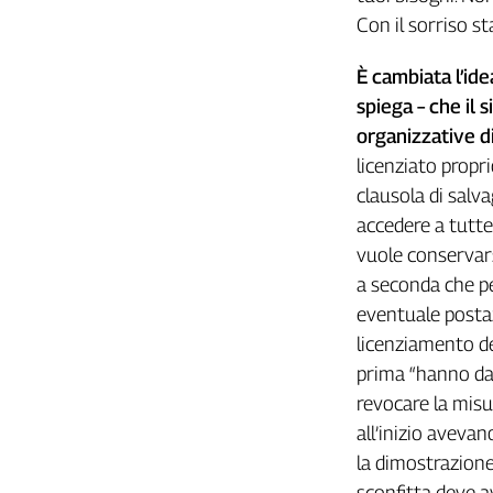
Girasoli
Con il sorriso s
Il
Sassolino
È cambiata l’ide
Linea
spiega – che il 
Economica
organizzative d
Tech
It
licenziato propr
Easy
clausola di salva
accedere a tutte 
Inserti
vuole conservars
Idea
a seconda che pen
Diffusa
eventuale posta
InFlai
licenziamento de
Le
prima “hanno dato
trasmissioni
revocare la mis
tv
all’inizio aveva
Work
la dimostrazione
in
Progress
sconfitta deve 