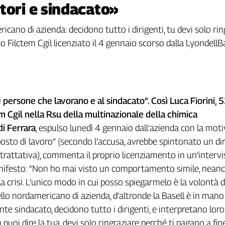
tori e sindacato»
icano di azienda: decidono tutto i dirigenti, tu devi solo ri
ato Filctem Cgil licenziato il 4 gennaio scorso dalla LyondellBa
 persone che lavorano e al sindacato”. Così Luca Fiorini, 5
m Cgil nella Rsu della multinazionale della chimica
di Ferrara
, espulso lunedì 4 gennaio dall’azienda con la mot
 posto di lavoro” (secondo l’accusa, avrebbe spintonato un di
 trattativa), commenta il proprio licenziamento in un’intervi
anifesto: “Non ho mai visto un comportamento simile, neanc
la crisi. L’unico modo in cui posso spiegarmelo è la volontà d
ello nordamericano di azienda, d’altronde la Basell è in mano
nte sindacato, decidono tutto i dirigenti, e interpretano loro 
 puoi dire la tua, devi solo ringraziare perché ti pagano a fi