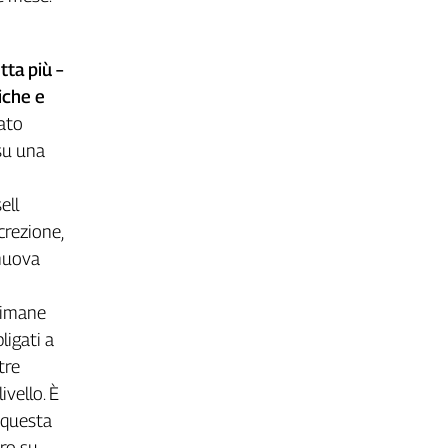
tta più –
iche e
tato
su una
ell
crezione,
 nuova
ttimane
ligati a
tre
ivello. È
 questa
ro su