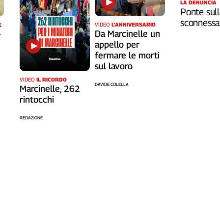
LA DENUNCIA
Ponte sull
sconnessa 
VIDEO
L'ANNIVERSARIO
E
Da Marcinelle un
-
appello per
fermare le morti
sul lavoro
VIDEO
IL RICORDO
DAVIDE COLELLA
Marcinelle, 262
rintocchi
REDAZIONE