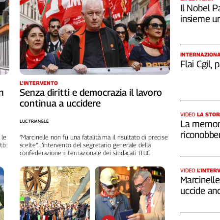
Il Nobel Pa
insieme u
INTERNAZION
Flai Cgil,
L'INTERVENTO
n
Senza diritti e democrazia il lavoro
continua a uccidere
VIDEO
LA STOR
LUC TRIANGLE
La memori
riconobber
 le
“Marcinelle non fu una fatalità ma il risultato di precise
tb:
scelte”. L’intervento del segretario generale della
confederazione internazionale dei sindacati ITUC
VIDEO
L’INTER
Marcinelle,
uccide an