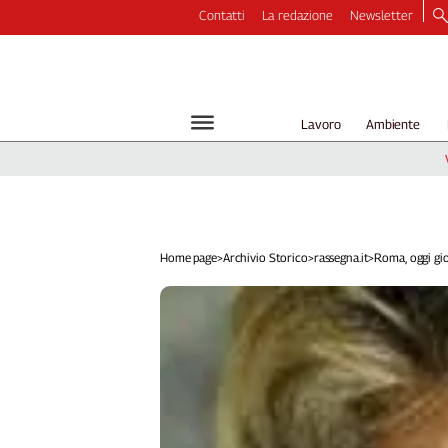
Contatti
La redazione
Newsletter
Video
Podcast
Dirette
Lavoro
Ambiente
Longform
Copertine
Economia
Lavoro
Ambiente
Home page
>
Archivio Storico
>
rassegna.it
>
Roma, oggi gio
Diritti
Welfare
Italia
Internazionale
Culture
Categorie