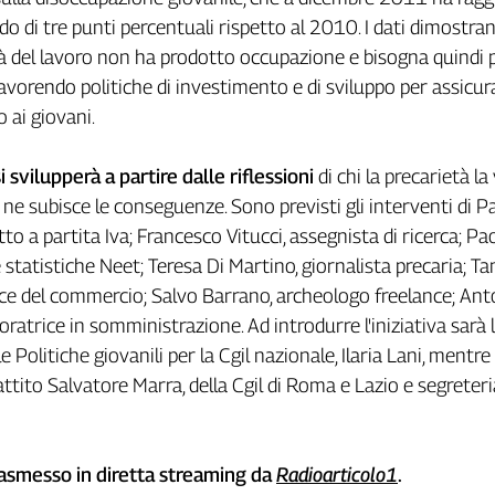
di tre punti percentuali rispetto al 2010. I dati dimostran
ità del lavoro non ha prodotto occupazione e bisogna quindi
 favorendo politiche di investimento e di sviluppo per assicur
o ai giovani.
i svilupperà a partire dalle riflessioni
di chi la precarietà la
ne subisce le conseguenze. Sono previsti gli interventi di P
etto a partita Iva; Francesco Vitucci, assegnista di ricerca; Pa
le statistiche Neet; Teresa Di Martino, giornalista precaria; T
ice del commercio; Salvo Barrano, archeologo freelance; Ant
oratrice in somministrazione. Ad introdurre l'iniziativa sarà 
e Politiche giovanili per la Cgil nazionale, Ilaria Lani, mentre
attito Salvatore Marra, della Cgil di Roma e Lazio e segreteri
rasmesso in diretta streaming da
Radioarticolo1
.