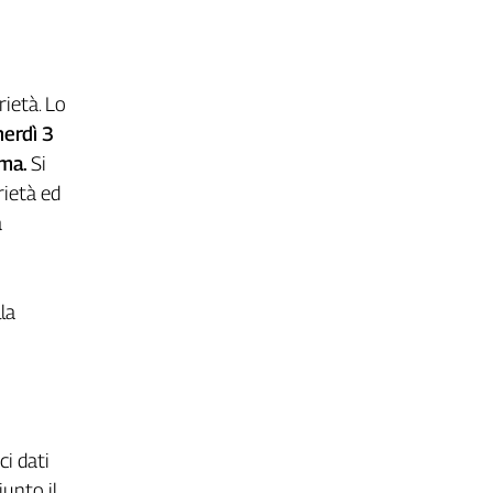
rietà. Lo
erdì 3
oma.
Si
rietà ed
a
la
i dati
iunto il