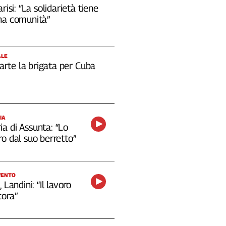
risi: “La solidarietà tiene
na comunità”
ALE
 parte la brigata per Cuba
IA
a di Assunta: “Lo
o dal suo berretto”
VENTO
 Landini: “Il lavoro
cora”