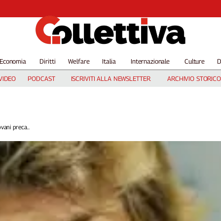
Economia
Diritti
Welfare
Italia
Internazionale
Culture
D
VIDEO
PODCAST
ISCRIVITI ALLA NEWSLETTER
ARCHIVIO STORICO
vani preca...