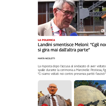
Liguria
Lombardia
Marche
Piemonte
Puglia
Sardegna
Sicilia
LA POLEMICA
Landini smentisce Meloni: “Cgil no
Toscana
si gira mai dall'altra parte”
Trentino
Umbria
MARTA NICOLETTI
Valle
La risposta dopo l’accusa al sindacato di aver voltato
D'Aosta
spalle durante la cerimonia a Marcinelle. Pestieau, Fg
“Ci siamo voltati noi contro presenza partiti fascisti”
Veneto
Archivio
Storico
1955-
2014