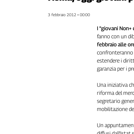
Genova,
il
3 febbraio 2012 • 00:00
sangue
della
I "giovani Non+ 
ragione
fanno con un dib
120
febbraio alle or
anni
confronteranno c
Cgil
Collettiva
estendere i dirit
Academy
garanzia per i pr
Collettiva
Play
Una iniziativa ch
Rubriche
riforma del merc
segretario gener
Collettiva
Talk
mobilitazione del
La
settimana
Un appuntamento 
Collettiva
diffusi dall'Ista