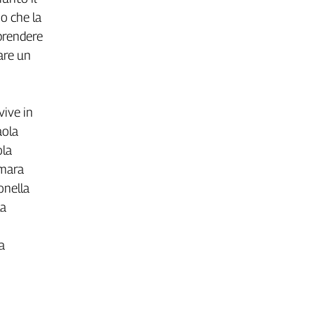
o che la
 prendere
are un
 vive in
aola
ola
amara
onella
la
a