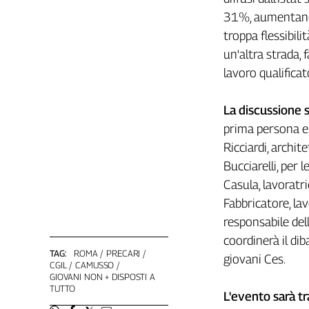
Girasoli
31%, aumentando 
Il
troppa flessibil
Sassolino
un'altra strada,
Linea
Economica
lavoro qualificat
Tech
It
La discussione s
Easy
prima persona e 
Inserti
Ricciardi, archit
Bucciarelli, per 
Idea
Diffusa
Casula, lavoratr
InFlai
Fabbricatore, lav
responsabile dell
Le
coordinerà il dib
trasmissioni
tv
TAG:
ROMA
PRECARI
giovani Ces.
CGIL
CAMUSSO
GIOVANI NON + DISPOSTI A
Work
TUTTO
in
L'evento sarà t
Progress