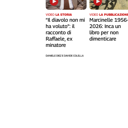
Cerca
VIDEO
LA STORIA
VIDEO
LA PUBBLICAZION
“Il diavolo non mi
Marcinelle 1956
ha voluto”: il
2026: Inca un
Contatti
racconto di
libro per non
Raffaele, ex
dimenticare
La
minatore
redazione
DANIELE DIEZ E DAVIDE COLELLA
Newsletter
Social