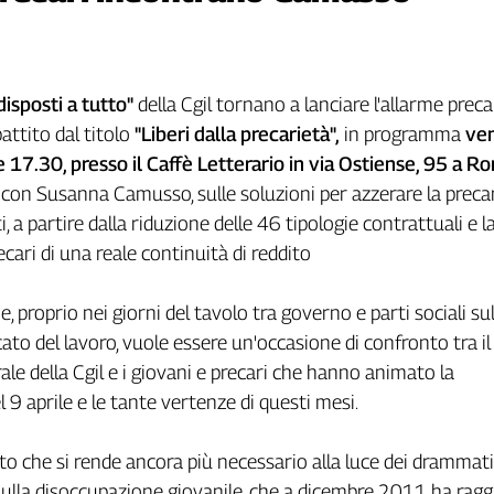
disposti a tutto"
della Cgil tornano a lanciare l'allarme preca
attito dal titolo
"Liberi dalla precarietà",
in programma
ven
e 17.30, presso il Caffè Letterario in via Ostiense, 95 a R
on Susanna Camusso, sulle soluzioni per azzerare la preca
ti, a partire dalla riduzione delle 46 tipologie contrattuali e l
ecari di una reale continuità di reddito
e, proprio nei giorni del tavolo tra governo e parti sociali sul
ato del lavoro, vuole essere un'occasione di confronto tra il
ale della Cgil e i giovani e precari che hanno animato la
 9 aprile e le tante vertenze di questi mesi.
che si rende ancora più necessario alla luce dei drammatic
t sulla disoccupazione giovanile, che a dicembre 2011 ha ragg