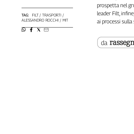
prospetta nel gr
Genova,
il
leader Filt, inf
TAG:
FILT
TRASPORTI
sangue
ALESSANDRO ROCCHI
MIT
ai processi sull
della
ragione
120
anni
Cgil
Collettiva
Academy
Collettiva
Play
Rubriche
Collettiva
Talk
La
settimana
Collettiva