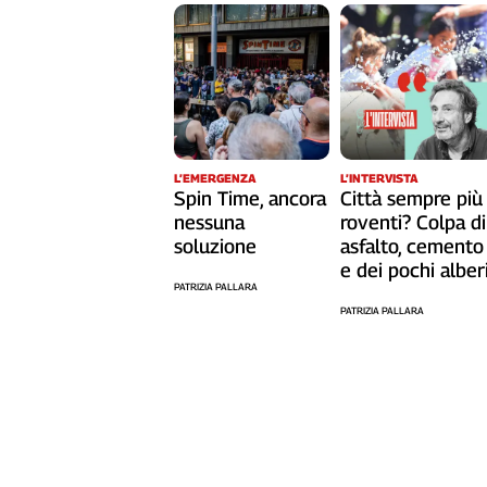
L'Italia
nel
Lavoro
Territori
Abruzzo-
Molise
L’EMERGENZA
L’INTERVISTA
Spin Time, ancora
Città sempre più
Alto
nessuna
roventi? Colpa di
Adige
soluzione
asfalto, cemento
Basilicata
e dei pochi alber
Calabria
PATRIZIA PALLARA
Campania
PATRIZIA PALLARA
Emilia-
Romagna
Friuli
Venezia
Giulia
Lazio