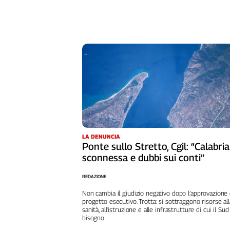
Girasoli
Il
Sassolino
Linea
Economica
Tech
It
Easy
Inserti
Idea
Diffusa
LA DENUNCIA
Ponte sullo Stretto, Cgil: “Calabria
InFlai
sconnessa e dubbi sui conti”
Le
REDAZIONE
trasmissioni
tv
Non cambia il giudizio negativo dopo l’approvazione 
progetto esecutivo. Trotta: si sottraggono risorse all
Work
sanità, all'istruzione e alle infrastrutture di cui il Sud
in
bisogno
Progress