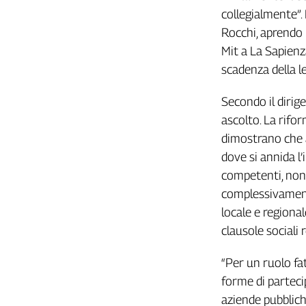
Filcams
collegialmente”. 
Filctem
Rocchi, aprendo i
Fillea
Mit a La Sapienz
Filt
scadenza della l
Fiom
Fisac
Secondo il dirig
Flai
ascolto. La rifor
Flc
dimostrano che a
Fp
dove si annida l’
Nidil
competenti, non
Slc
complessivamente
Spi
locale e regional
Inca
clausole sociali r
Caaf
“Per un ruolo fa
Speciali
forme di parteci
G8
aziende pubblich
di