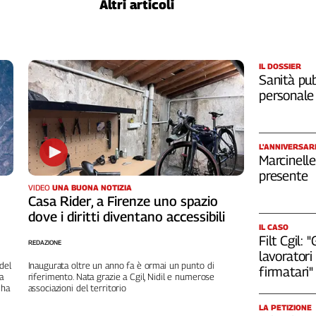
Altri articoli
IL DOSSIER
Sanità pub
personale
L'ANNIVERSAR
Marcinelle
presente
VIDEO
UNA BUONA NOTIZIA
Casa Rider, a Firenze uno spazio
dove i diritti diventano accessibili
IL CASO
Filt Cgil:
REDAZIONE
lavoratori 
del
Inaugurata oltre un anno fa è ormai un punto di
firmatari"
a
riferimento. Nata grazie a Cgil, Nidil e numerose
 ha
associazioni del territorio
LA PETIZIONE