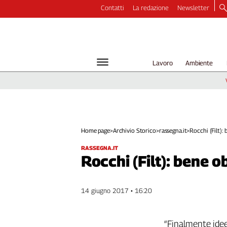
Contatti
La redazione
Newsletter
Video
Podcast
Dirette
Lavoro
Ambiente
Longform
Copertine
Economia
Lavoro
Ambiente
Home page
>
Archivio Storico
>
rassegna.it
>
Rocchi (Filt): b
Diritti
RASSEGNA.IT
Welfare
Rocchi (Filt): bene ob
Italia
Internazionale
14 giugno 2017 • 16:20
Culture
Categorie
“Finalmente idee