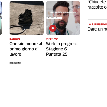
“Chiudete 
raccolte 
LA RIFLESSION
Dare un n
PADOVA
VIDEO
TV
Operaio muore al
Work in progress –
primo giorno di
Stagione 6
lavoro
Puntata 25
i
REDAZIONE