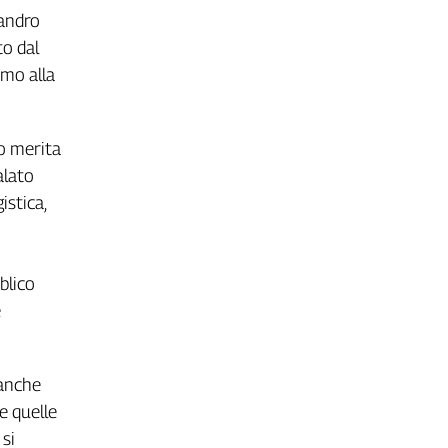
sandro
to dal
amo alla
to merita
alato
istica,
blico
e
 anche
e quelle
 si