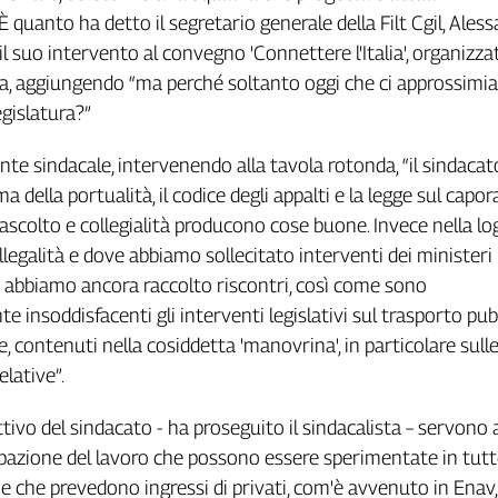
È quanto ha detto il segretario generale della Filt Cgil, Ales
l suo intervento al convegno 'Connettere l'Italia', organizza
a, aggiungendo “ma perché soltanto oggi che ci approssimi
egislatura?”
ente sindacale, intervenendo alla tavola rotonda, “il sindaca
ma della portualità, il codice degli appalti e la legge sul capor
scolto e collegialità producono cose buone. Invece nella log
illegalità e dove abbiamo sollecitato interventi dei ministeri
 abbiamo ancora raccolto riscontri, così come sono
 insoddisfacenti gli interventi legislativi sul trasporto pub
e, contenuti nella cosiddetta 'manovrina', in particolare sull
elative”.
ttivo del sindacato - ha proseguito il sindacalista – servono
pazione del lavoro che possono essere sperimentate in tutt
e che prevedono ingressi di privati, com'è avvenuto in Enav,