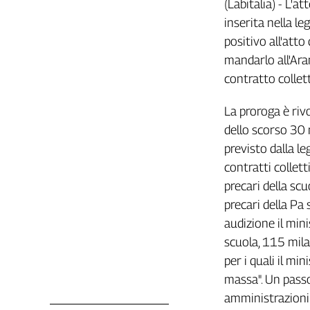
(Labitalia) - L'a
Filcams
inserita nella leg
Filctem
positivo all'atto
Fillea
mandarlo all'Aran
Filt
contratto collet
Fiom
Fisac
La proroga è riv
Flai
dello scorso 30
Flc
previsto dalla le
Fp
contratti collett
Nidil
precari della sc
Slc
precari della Pa
Spi
audizione il mini
Inca
scuola, 115 mila 
Caaf
per i quali il mi
Speciali
massa". Un passo
G8
amministrazioni 
di