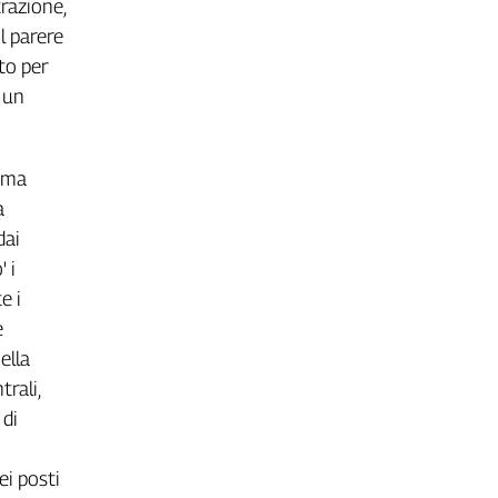
trazione,
il parere
ato per
a un
rima
a
dai
 i
e i
e
ella
trali,
 di
ei posti