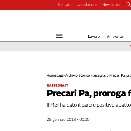
Contatti
La redazione
Newsletter
Video
Podcast
Dirette
Lavoro
Ambiente
Longform
Copertine
Economia
Lavoro
Ambiente
Home page
>
Archivio Storico
>
rassegna.it
>
Precari Pa, pro
Diritti
RASSEGNA.IT
Welfare
Precari Pa, proroga f
Italia
Il Mef ha dato il parere positivo all'att
Internazionale
Culture
25 gennaio 2013 • 00:00
Categorie