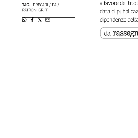
a favore dei tit
TAG:
PRECARI
PA
Genova,
PATRONI GRIFFI
data di pubblica
il
dipendenze dell
sangue
della
ragione
120
anni
Cgil
Collettiva
Academy
Collettiva
Play
Rubriche
Collettiva
Talk
La
settimana
Collettiva