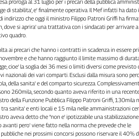
ttesa proroga al 31 luglio per i precari della pubblica amminis
ge di stabilita', e' finalmente operativa. Il Mef infatti ha dato 
 di indirizzo che oggi il ministro Filippo Patroni Griffi ha firm
, dove si aprira' una trattativa con i sindacati per arrivare 
tivo quadro.
olta ai precari che hanno i contratti in scadenza in essere p
 novembre e che hanno raggiunto il limite massimo di durat
gge, cioe' la soglia dei 36 mesi o limiti diversi come previsto 
ivi nazionali dei vari comparti. Esclusi dalla misura sono pero'
uola, della sanita' e del comparto sicurezza. Complessivament
 sono 260mila, secondo quanto aveva riferito in una recent
stro della Funzione Pubblica Filippo Patroni Griffi, 130mila n
tra sanita' e enti locali e 15 mila nelle ammainistrazioni cen
nistro aveva detto che "non e' ipotizzabile una stabilizzazione
 avanti pero' viene fatto nella norma che prevede che le
pubbliche nei prossimi concorsi possono riservare il 40% d