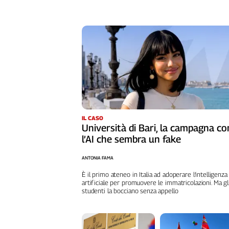
Girasoli
Il
Sassolino
Linea
Economica
Tech
It
Easy
Inserti
IL CASO
Idea
Università di Bari, la campagna co
Diffusa
l’AI che sembra un fake
InFlai
ANTONIA FAMA
Le
È il primo ateneo in Italia ad adoperare l’intelligenza
trasmissioni
artificiale per promuovere le immatricolazioni. Ma gl
tv
studenti la bocciano senza appello
Work
in
Progress