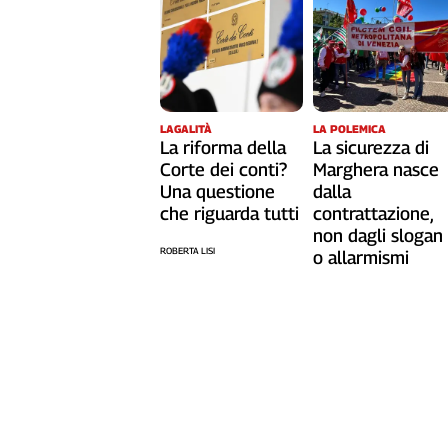
L'Italia
nel
Lavoro
Territori
LAGALITÀ
LA POLEMICA
Abruzzo-
La riforma della
La sicurezza di
Molise
Corte dei conti?
Marghera nasce
Alto
Una questione
dalla
Adige
che riguarda tutti
contrattazione,
non dagli slogan
Basilicata
ROBERTA LISI
o allarmismi
Calabria
Campania
Emilia-
Romagna
Friuli
Venezia
Giulia
Lazio