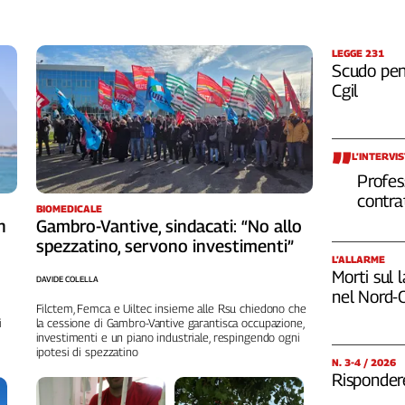
LEGGE 231
Scudo pena
Cgil
L’INTERVI
Profes
contra
BIOMEDICALE
Gambro-Vantive, sindacati: “No allo
n
spezzatino, servono investimenti”
L’ALLARME
Morti sul 
DAVIDE COLELLA
nel Nord-
Filctem, Femca e Uiltec insieme alle Rsu chiedono che
la cessione di Gambro-Vantive garantisca occupazione,
i
investimenti e un piano industriale, respingendo ogni
ipotesi di spezzatino
N. 3-4 / 2026
Rispondere