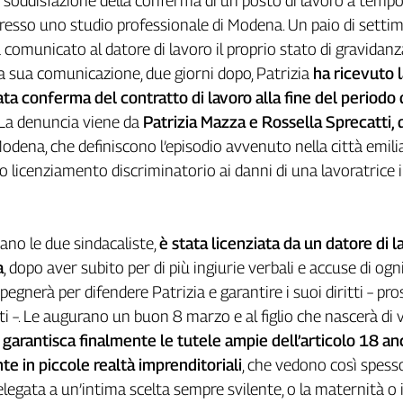
a soddisfazione della conferma di un posto di lavoro a temp
resso uno studio professionale di Modena. Un paio di setti
 comunicato al datore di lavoro il proprio stato di gravidanz
a sua comunicazione, due giorni dopo, Patrizia
ha ricevuto 
ta conferma del contratto di lavoro alla fine del periodo 
. La denuncia viene da
Patrizia Mazza e Rossella Sprecatti, 
Modena, che definiscono l’episodio avvenuto nella città emil
 licenziamento discriminatorio ai danni di una lavoratrice 
uano le due sindacaliste,
è stata licenziata da un datore di l
a
, dopo aver subito per di più ingiurie verbali e accuse di ogni
pegnerà per difendere Patrizia e garantire i suoi diritti – p
i –. Le augurano un buon 8 marzo e al figlio che nascerà di v
 garantisca finalmente le tutele ampie dell’articolo 18 an
nte in piccole realtà imprenditoriali
, che vedono così spesso
relegata a un’intima scelta sempre svilente, o la maternità o i