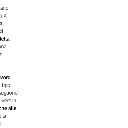
o
mane
a. A
la
di
della
iana
in
avoro
 tipo.
roseguono
ivere in
che alle
 la
l