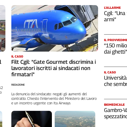
L’ALLARME
Cgil: “Una
armi”
IL PROVVEDIM
“150 milio
dai ghetti”
IL CASO
l
Filt Cgil: "Gate Gourmet discrimina i
lavoratori iscritti ai sindacati non
IL CASO
firmatari"
Università
che sembr
REDAZIONE
262
no
La denuncia del sindacato: negati gli aumenti del
contratto. Chiesto l'intervento del Ministero del Lavoro
e un incontro urgente con Ita Airways
BIOMEDICALE
Gambro-Van
spezzatino