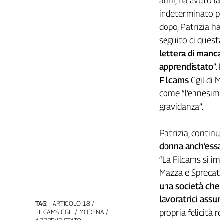
anni, ha avuto l
Filcams
indeterminato p
Filctem
dopo, Patrizia ha
Fillea
seguito di quest
Filt
lettera di manca
Fiom
apprendistato
”
Fisac
Filcams
Cgil di 
Flai
come “l’ennesimo
Flc
gravidanza”.
Fp
Nidil
Patrizia, contin
Slc
donna anch’ess
Spi
“La Filcams si im
Inca
Mazza e Sprecatt
Caaf
una società che
Speciali
lavoratrici assu
TAG:
ARTICOLO 18
G8
propria felicità 
FILCAMS CGIL
MODENA
di