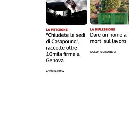
L'Italia
nel
Lavoro
LA RIFLESSIONE
LA PETIZIONE
Territori
Dare un nome ai
“Chiudete le sedi
Abruzzo-
morti sul lavoro
di Casapound”,
Molise
raccolte oltre
GIUSEPPE CHIANTERA
10mila firme a
Alto
Genova
Adige
Basilicata
ANTONIA FAMA
Calabria
Campania
Emilia-
Romagna
Friuli
Venezia
Giulia
Lazio