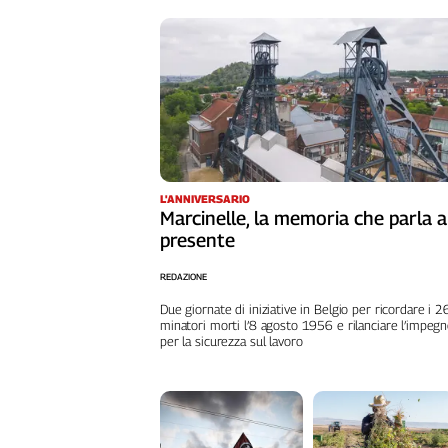
Girasoli
Il
Sassolino
Linea
Economica
Tech
It
Easy
L'ANNIVERSARIO
Inserti
Marcinelle, la memoria che parla a
presente
Idea
Diffusa
REDAZIONE
InFlai
Due giornate di iniziative in Belgio per ricordare i 
minatori morti l’8 agosto 1956 e rilanciare l’impeg
Le
per la sicurezza sul lavoro
trasmissioni
tv
Work
in
Progress