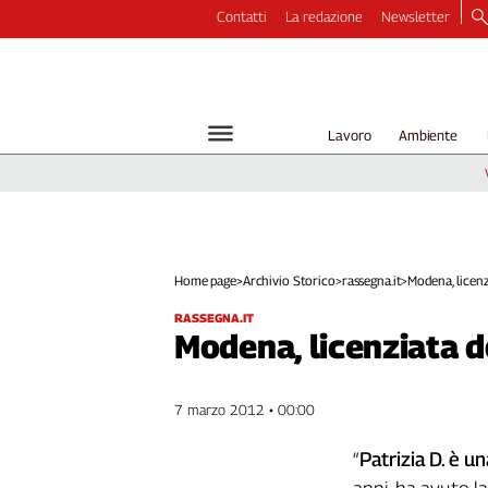
Contatti
La redazione
Newsletter
Video
Podcast
Dirette
Lavoro
Ambiente
Longform
Copertine
Economia
Lavoro
Ambiente
Home page
>
Archivio Storico
>
rassegna.it
>
Modena, licenzi
Diritti
RASSEGNA.IT
Welfare
Modena, licenziata 
Italia
Internazionale
7 marzo 2012 • 00:00
Culture
“
Patrizia D. è u
Categorie