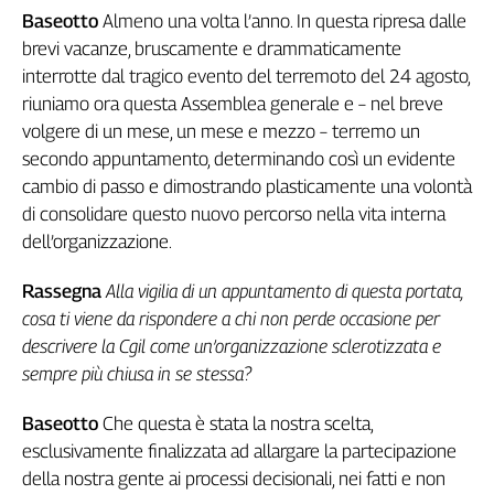
Baseotto
Almeno una volta l’anno. In questa ripresa dalle
L'Italia
nel
brevi vacanze, bruscamente e drammaticamente
Lavoro
interrotte dal tragico evento del terremoto del 24 agosto,
riuniamo ora questa Assemblea generale e – nel breve
Territori
volgere di un mese, un mese e mezzo – terremo un
Abruzzo-
secondo appuntamento, determinando così un evidente
Molise
cambio di passo e dimostrando plasticamente una volontà
Alto
di consolidare questo nuovo percorso nella vita interna
Adige
dell’organizzazione.
Basilicata
Calabria
Rassegna
Alla vigilia di un appuntamento di questa portata,
Campania
cosa ti viene da rispondere a chi non perde occasione per
Emilia-
descrivere la Cgil come un’organizzazione sclerotizzata e
Romagna
sempre più chiusa in se stessa?
Friuli
Venezia
Baseotto
Che questa è stata la nostra scelta,
Giulia
esclusivamente finalizzata ad allargare la partecipazione
Lazio
della nostra gente ai processi decisionali, nei fatti e non