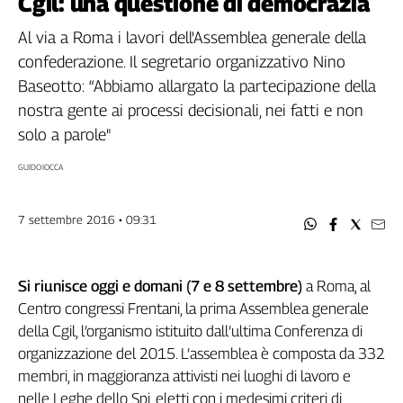
Cgil: una questione di democrazia
Filcams
Filctem
Al via a Roma i lavori dell'Assemblea generale della
Fillea
confederazione. Il segretario organizzativo Nino
Filt
Baseotto: “Abbiamo allargato la partecipazione della
Fiom
nostra gente ai processi decisionali, nei fatti e non
Fisac
solo a parole"
Flai
GUIDO IOCCA
Flc
Fp
7 settembre 2016 • 09:31
Nidil
Slc
Spi
Si riunisce oggi e domani (7 e 8 settembre)
a Roma, al
Inca
Centro congressi Frentani, la prima Assemblea generale
Caaf
della Cgil, l’organismo istituito dall’ultima Conferenza di
organizzazione del 2015. L’assemblea è composta da 332
Speciali
membri, in maggioranza attivisti nei luoghi di lavoro e
G8
nelle Leghe dello Spi, eletti con i medesimi criteri di
di