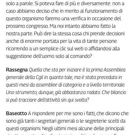
Liguria
solo a parole. Si poteva fare di più e diversamente: non a
Lombardia
caso abbiamo deciso che in merito al funzionamento di
Marche
questo organismo faremo una verifica in occasione del
Piemonte
prossimo congresso. Ma noi intanto abbiamo fatto la
Puglia
nostra parte. Può dire la stessa cosa chi prende decisioni
anche di enorme portata per la vita di tante persone
Sardegna
ricorrendo a un semplice
clic
sul web o affidandosi alla
Sicilia
suggestione dell’uomo solo al comando?
Toscana
Trentino
Rassegna
Quella che sta per iniziare è la prima Assemblea
Umbria
generale della Cgil in quanto tale, ma è stata preceduta in
Valle
questi mesi da assemblee di categoria e a livello territoriale.
D'Aosta
Uno strumento, dunque, già abbastanza rodato. Che bilancio
Veneto
si può tracciare dell’attività sin qui svolta?
Archivio
Storico
Baseotto
A rispondere per me sono i fatti, che dicono che
1955-
sono già tanti i segretari generali o le segreterie scelti da
2014
questi organismi. Negli ultimi mesi alcune delle principali