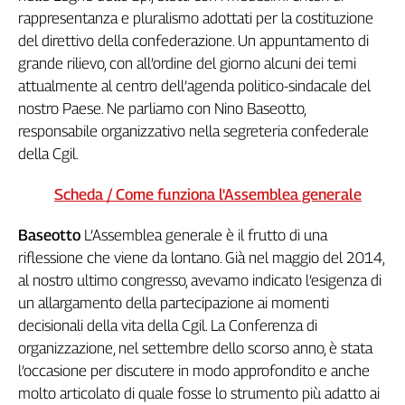
rappresentanza e pluralismo adottati per la costituzione
Genova,
il
del direttivo della confederazione. Un appuntamento di
sangue
grande rilievo, con all’ordine del giorno alcuni dei temi
della
attualmente al centro dell’agenda politico-sindacale del
ragione
nostro Paese. Ne parliamo con Nino Baseotto,
120
responsabile organizzativo nella segreteria confederale
anni
della Cgil.
Cgil
Collettiva
Scheda / Come funziona l'Assemblea generale
Academy
Baseotto
L’Assemblea generale è il frutto di una
Collettiva
Play
riflessione che viene da lontano. Già nel maggio del 2014,
Rubriche
al nostro ultimo congresso, avevamo indicato l’esigenza di
un allargamento della partecipazione ai momenti
Collettiva
Talk
decisionali della vita della Cgil. La Conferenza di
organizzazione, nel settembre dello scorso anno, è stata
La
settimana
l’occasione per discutere in modo approfondito e anche
Collettiva
molto articolato di quale fosse lo strumento più adatto ai