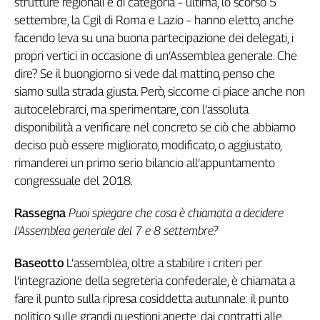
strutture regionali e di categoria – ultima, lo scorso 5
Cerca
settembre, la Cgil di Roma e Lazio – hanno eletto, anche
facendo leva su una buona partecipazione dei delegati, i
propri vertici in occasione di un’Assemblea generale. Che
Contatti
dire? Se il buongiorno si vede dal mattino, penso che
siamo sulla strada giusta. Però, siccome ci piace anche non
La
autocelebrarci, ma sperimentare, con l’assoluta
redazione
disponibilità a verificare nel concreto se ciò che abbiamo
deciso può essere migliorato, modificato, o aggiustato,
Newsletter
rimanderei un primo serio bilancio all’appuntamento
congressuale del 2018.
Social
Rassegna
Puoi spiegare che cosa è chiamata a decidere
l’Assemblea generale del 7 e 8 settembre?
Baseotto
L’assemblea, oltre a stabilire i criteri per
l’integrazione della segreteria confederale, è chiamata a
fare il punto sulla ripresa cosiddetta autunnale: il punto
politico sulle grandi questioni aperte, dai contratti alle