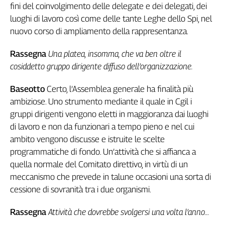
Girasoli
fini del coinvolgimento delle delegate e dei delegati, dei
Il
luoghi di lavoro così come delle tante Leghe dello Spi, nel
Sassolino
nuovo corso di ampliamento della rappresentanza.
Linea
Economica
Rassegna
Una platea, insomma, che va ben oltre il
Tech
cosiddetto gruppo dirigente diffuso dell’organizzazione.
It
Easy
Baseotto
Certo, l’Assemblea generale ha finalità più
ambiziose. Uno strumento mediante il quale in Cgil i
Inserti
gruppi dirigenti vengono eletti in maggioranza dai luoghi
Idea
di lavoro e non da funzionari a tempo pieno e nel cui
Diffusa
ambito vengono discusse e istruite le scelte
InFlai
programmatiche di fondo. Un’attività che si affianca a
quella normale del Comitato direttivo, in virtù di un
Le
trasmissioni
meccanismo che prevede in talune occasioni una sorta di
tv
cessione di sovranità tra i due organismi.
Work
Rassegna
Attività che dovrebbe svolgersi una volta l’anno…
in
Progress