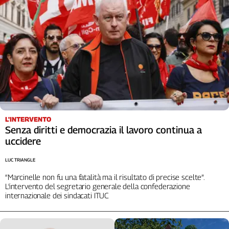
Cerca
Contatti
La
redazione
Newsletter
L'INTERVENTO
Senza diritti e democrazia il lavoro continua a
uccidere
Social
LUC TRIANGLE
“Marcinelle non fu una fatalità ma il risultato di precise scelte”.
L’intervento del segretario generale della confederazione
internazionale dei sindacati ITUC