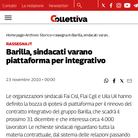
Contatti
La redazione
Newsletter
Video
Podcast
Home page
>
Archivio Storico
>
rassegna.it
>
Barilla, sindacati varan...
Dirette
RASSEGNA.IT
Longform
Barilla, sindacati varano
Copertine
piattaforma per integrativo
Economia
Lavoro
Ambiente
23 novembre 2010 • 00:00
Diritti
Welfare
Le organizzazioni sindacali Fai Cisl, Flai Cgil e Uila Uil hanno
Italia
definito la bozza di ipotesi di piattaforma per il rinnovo del
Internazionale
contratto integrativo del gruppo Barilla, che scadrà il
Culture
prossimo 31 dicembre e che interessa circa 4.000
lavoratori. Le richieste sindacali riguardano tutta la
Categorie
materia contrattuale, dal sistema delle relazioni passando