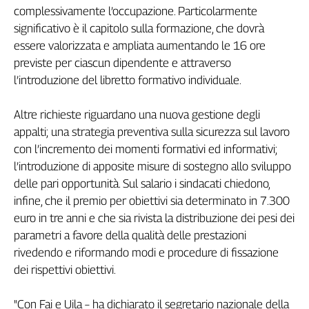
complessivamente l’occupazione. Particolarmente
Genova,
significativo è il capitolo sulla formazione, che dovrà
il
sangue
essere valorizzata e ampliata aumentando le 16 ore
della
previste per ciascun dipendente e attraverso
ragione
l’introduzione del libretto formativo individuale.
120
anni
Altre richieste riguardano una nuova gestione degli
Cgil
appalti; una strategia preventiva sulla sicurezza sul lavoro
Collettiva
con l’incremento dei momenti formativi ed informativi;
Academy
l’introduzione di apposite misure di sostegno allo sviluppo
Collettiva
delle pari opportunità. Sul salario i sindacati chiedono,
Play
infine, che il premio per obiettivi sia determinato in 7.300
Rubriche
euro in tre anni e che sia rivista la distribuzione dei pesi dei
Collettiva
parametri a favore della qualità delle prestazioni
Talk
rivedendo e riformando modi e procedure di fissazione
La
dei rispettivi obiettivi.
settimana
Collettiva
"Con Fai e Uila – ha dichiarato il segretario nazionale della