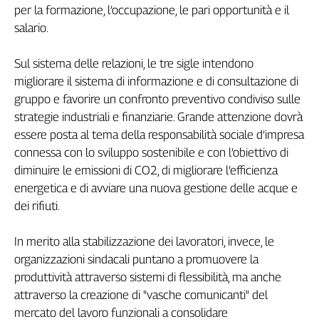
per la formazione, l’occupazione, le pari opportunità e il
Filcams
salario.
Filctem
Fillea
Sul sistema delle relazioni, le tre sigle intendono
Filt
migliorare il sistema di informazione e di consultazione di
Fiom
gruppo e favorire un confronto preventivo condiviso sulle
Fisac
strategie industriali e finanziarie. Grande attenzione dovrà
Flai
essere posta al tema della responsabilità sociale d’impresa
Flc
connessa con lo sviluppo sostenibile e con l’obiettivo di
Fp
diminuire le emissioni di CO2, di migliorare l’efficienza
Nidil
energetica e di avviare una nuova gestione delle acque e
Slc
dei rifiuti.
Spi
Inca
In merito alla stabilizzazione dei lavoratori, invece, le
Caaf
organizzazioni sindacali puntano a promuovere la
produttività attraverso sistemi di flessibilità, ma anche
Speciali
attraverso la creazione di "vasche comunicanti" del
G8
mercato del lavoro funzionali a consolidare
di