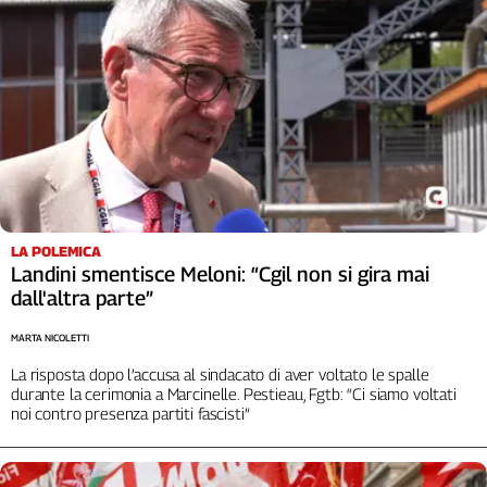
Liguria
Lombardia
Marche
Piemonte
Puglia
Sardegna
Sicilia
Toscana
Trentino
LA POLEMICA
Umbria
Landini smentisce Meloni: “Cgil non si gira mai
Valle
dall'altra parte”
D'Aosta
Veneto
MARTA NICOLETTI
La risposta dopo l’accusa al sindacato di aver voltato le spalle
Archivio
durante la cerimonia a Marcinelle. Pestieau, Fgtb: “Ci siamo voltati
Storico
noi contro presenza partiti fascisti”
1955-
2014