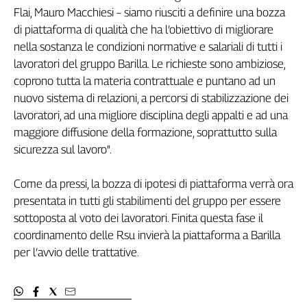
Girasoli
Flai, Mauro Macchiesi – siamo riusciti a definire una bozza
Il
di piattaforma di qualità che ha l’obiettivo di migliorare
Sassolino
nella sostanza le condizioni normative e salariali di tutti i
Linea
lavoratori del gruppo Barilla. Le richieste sono ambiziose,
Economica
coprono tutta la materia contrattuale e puntano ad un
Tech
nuovo sistema di relazioni, a percorsi di stabilizzazione dei
It
lavoratori, ad una migliore disciplina degli appalti e ad una
Easy
maggiore diffusione della formazione, soprattutto sulla
Inserti
sicurezza sul lavoro".
Idea
Diffusa
Come da pressi, la bozza di ipotesi di piattaforma verrà ora
InFlai
presentata in tutti gli stabilimenti del gruppo per essere
sottoposta al voto dei lavoratori. Finita questa fase il
Le
coordinamento delle Rsu invierà la piattaforma a Barilla
trasmissioni
per l’avvio delle trattative.
tv
Work
in
Progress