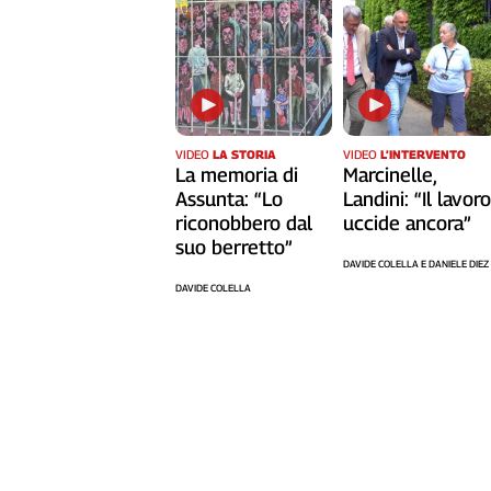
L'Italia
nel
Lavoro
Territori
Abruzzo-
VIDEO
LA STORIA
VIDEO
L’INTERVENTO
La memoria di
Marcinelle,
Molise
Assunta: “Lo
Landini: “Il lavor
Alto
riconobbero dal
uccide ancora”
Adige
suo berretto”
Basilicata
DAVIDE COLELLA E DANIELE DIEZ
Calabria
DAVIDE COLELLA
Campania
Emilia-
Romagna
Friuli
Venezia
Giulia
Lazio