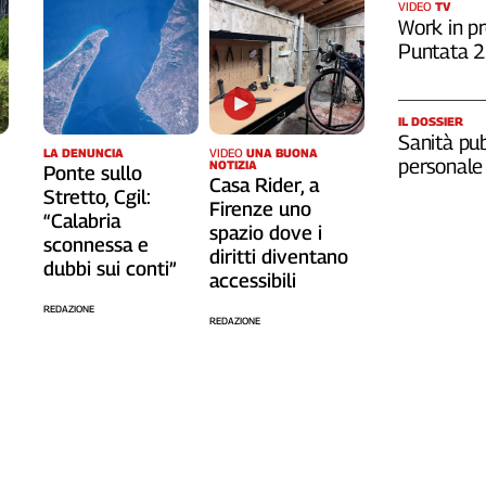
VIDEO
TV
Work in pr
Puntata 
IL DOSSIER
Sanità pub
LA DENUNCIA
VIDEO
UNA BUONA
personale
NOTIZIA
Ponte sullo
Casa Rider, a
Stretto, Cgil:
o
Firenze uno
“Calabria
spazio dove i
sconnessa e
diritti diventano
dubbi sui conti”
accessibili
REDAZIONE
REDAZIONE