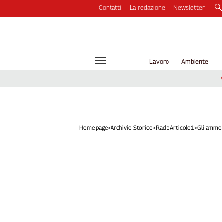
Contatti
La redazione
Newsletter
Video
Podcast
Dirette
Lavoro
Ambiente
Longform
Copertine
Economia
Lavoro
Ambiente
Home page
>
Archivio Storico
>
RadioArticolo1
>
Gli ammort
Diritti
Welfare
Italia
Internazionale
Culture
Categorie