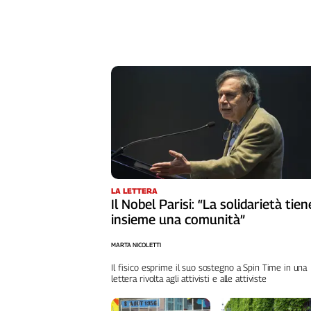
Girasoli
Il
Sassolino
Linea
Economica
Tech
It
Easy
Inserti
Idea
Diffusa
LA LETTERA
InFlai
Il Nobel Parisi: “La solidarietà tien
insieme una comunità”
Le
trasmissioni
MARTA NICOLETTI
tv
Il fisico esprime il suo sostegno a Spin Time in una
Work
lettera rivolta agli attivisti e alle attiviste
in
Progress