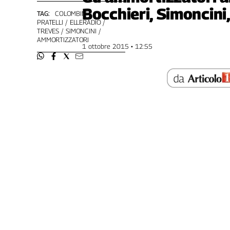
Bocchieri, Simoncini
Genova,
TAG:
COLOMBINI
il
PRATELLI
ELLERADIO
TREVES
SIMONCINI
sangue
AMMORTIZZATORI
della
1 ottobre 2015 • 12:55
ragione
120
anni
Cgil
Collettiva
Academy
Collettiva
Play
Rubriche
Collettiva
Talk
La
settimana
Collettiva