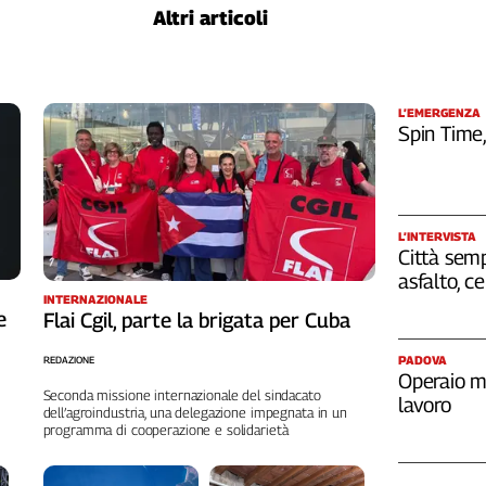
Altri articoli
L’EMERGENZA
Spin Time
L’INTERVISTA
Città semp
asfalto, c
INTERNAZIONALE
e
Flai Cgil, parte la brigata per Cuba
PADOVA
REDAZIONE
Operaio m
Seconda missione internazionale del sindacato
lavoro
dell’agroindustria, una delegazione impegnata in un
programma di cooperazione e solidarietà