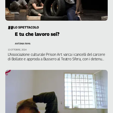
Liguria
Lombardia
Marche
Piemonte
LO SPETTACOLO
Puglia
E tu che lavoro sei?
Sardegna
Sicilia
ANTONIA FAMA
Toscana
13 OTTOBRE, 2024
Trentino
L'Associazione culturale Prison Art varca i cancelli del carcere
di Bollate e approda a Bussero al Teatro Sfera, con i detenuti
Umbria
della compagnia I figli di Estia
Valle
D'Aosta
Veneto
Archivio
Storico
1955-
2014