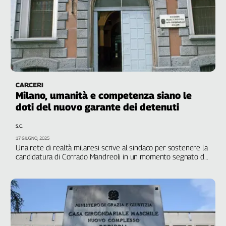
Genova,
il
sangue
della
ragione
120
anni
CARCERI
Cgil
Milano, umanità e competenza siano le
Collettiva
doti del nuovo garante dei detenuti
Academy
S.C.
Collettiva
17 GIUGNO, 2025
Play
Una rete di realtà milanesi scrive al sindaco per sostenere la
Rubriche
candidatura di Corrado Mandreoli in un momento segnato da
gravi criticità all’interno degli istituti di pena
Collettiva
Talk
La
settimana
Collettiva