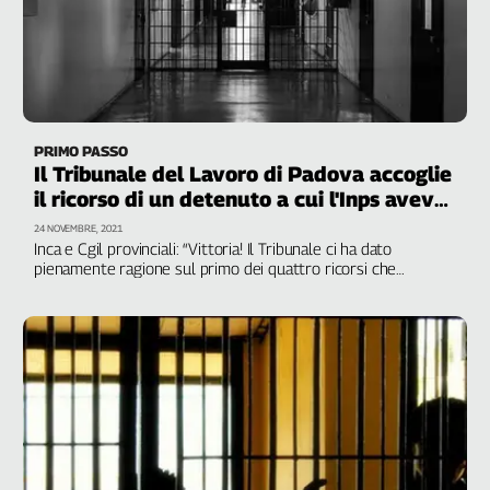
PRIMO PASSO
Il Tribunale del Lavoro di Padova accoglie
il ricorso di un detenuto a cui l'Inps aveva
negato il diritto alla Naspi
24 NOVEMBRE, 2021
Inca e Cgil provinciali: “Vittoria! Il Tribunale ci ha dato
pienamente ragione sul primo dei quattro ricorsi che
abbiamo presentato a favore di altrettanti detenuti a cui
l’Inps ha negato l'indennità di disoccupazione che avevano
maturato con il loro lavoro. Almeno una cinquantina i
detenuti nella medesima situazione”