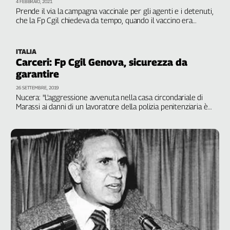
4 FEBBRAIO, 2021
Prende il via la campagna vaccinale per gli agenti e i detenuti,
che la Fp Cgil chiedeva da tempo, quando il vaccino era
ancora una lontana possibilità
ITALIA
Carceri: Fp Cgil Genova, sicurezza da
garantire
26 SETTEMBRE, 2019
Nucera: "L'aggressione avvenuta nella casa circondariale di
Marassi ai danni di un lavoratore della polizia penitenziaria è
la conseguenza di un'atavica carenza di personale, di
un'insufficiente organizzazione del lavoro e dell'elevato
numero di detenuti"