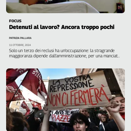
Cerca
FOCUS
Detenuti al lavoro? Ancora troppo pochi
Contatti
PATRIZIA PALLARA
La
11 OTTOBRE, 2024
Solo un terzo dei reclusi ha un’occupazione: la stragrande
redazione
maggioranza dipende dall’amministrazione, per una manciata
di ore, salari bassi e senza tutele
Newsletter
Social