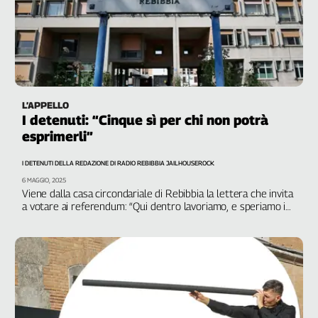
Girasoli
Il
Sassolino
Linea
Economica
Tech
It
L’APPELLO
I detenuti: “Cinque sì per chi non potrà
Easy
esprimerli”
Inserti
I DETENUTI DELLA REDAZIONE DI RADIO REBIBBIA JAILHOUSEROCK
Idea
6 MAGGIO, 2025
Diffusa
Viene dalla casa circondariale di Rebibbia la lettera che invita
a votare ai referendum: “Qui dentro lavoriamo, e speriamo in
InFlai
un futuro migliore”
Le
trasmissioni
tv
Work
in
Progress