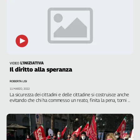
L’INIZIATIVA
VIDEO
Il diritto alla speranza
ROBERTA LISI
11 MARZO, 2022
La sicurezza dei cittadini e delle cittadine si costruisce anche
evitando che chi ha commesso un reato, finita la pena, torni a
delinquere. L’inserimento lavorativo è fondamentale per il
recupero dei detenuti. Questa convinzione ha spinto il
Presidente del tribunale di Palermo, Antonio Balsamo, a
istituire il Consiglio di aiuto sociale e il Comitato per
l’occupazione degli assistiti