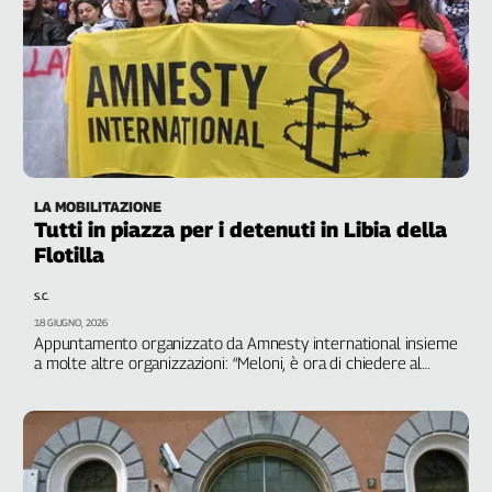
Filcams
Filctem
Fillea
Filt
Fiom
Fisac
Flai
LA MOBILITAZIONE
Flc
Tutti in piazza per i detenuti in Libia della
Fp
Flotilla
Nidil
S.C.
Slc
18 GIUGNO, 2026
Spi
Appuntamento organizzato da Amnesty international insieme
Inca
a molte altre organizzazioni: “Meloni, è ora di chiedere al
governo libico di liberarli”
Caaf
Speciali
G8
di