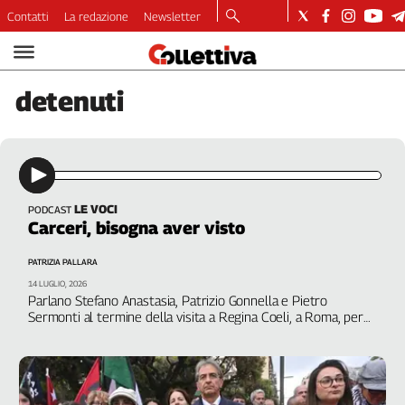
Contatti
La redazione
Newsletter
Video
Podcast
detenuti
Dirette
Longform
Copertine
Economia
Lavoro
LE VOCI
PODCAST
Carceri, bisogna aver visto
Ambiente
Diritti
PATRIZIA PALLARA
Welfare
14 LUGLIO, 2026
Parlano Stefano Anastasia, Patrizio Gonnella e Pietro
Italia
Sermonti al termine della visita a Regina Coeli, a Roma, per
Internazionale
l’iniziativa dell'Alleanza per l’articolo 27
Culture
Categorie