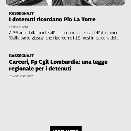
RASSEGNA.IT
I detenuti ricordano Pio La Torre
27 APRILE, 2018
A 36 anni dalla morte all'Ucciardone la recita dell'atto unico
"Dalla parte giusta", che ripercorre i 18 mesi in carcere del
sindacalista per un'accusa falsa. Massafra (Cgil): "Una figura
straordinaria che ha ispirato le nostre battaglie"
RASSEGNA.IT
Carceri, Fp Cgil Lombardia: una legge
regionale per i detenuti
15 NOVEMBRE, 2017