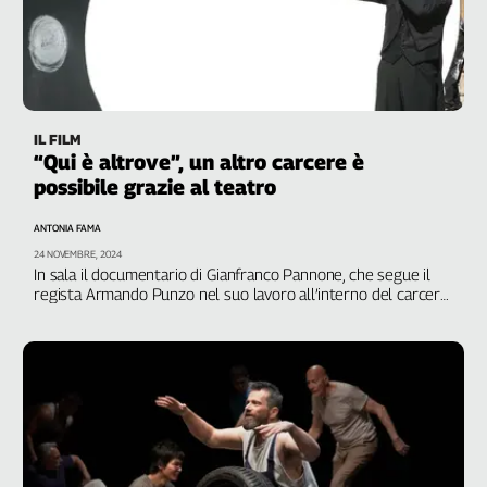
L'Italia
nel
Lavoro
Territori
IL FILM
Abruzzo-
“Qui è altrove”, un altro carcere è
Molise
possibile grazie al teatro
Alto
Adige
ANTONIA FAMA
Basilicata
24 NOVEMBRE, 2024
In sala il documentario di Gianfranco Pannone, che segue il
Calabria
regista Armando Punzo nel suo lavoro all’interno del carcere
Campania
di Volterra con i detenuti-attori
Emilia-
Romagna
Friuli
Venezia
Giulia
Lazio