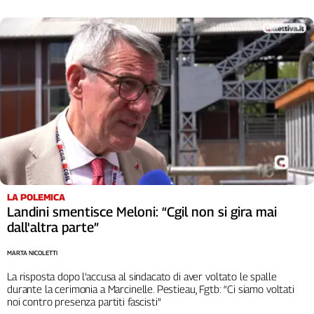
L'Italia
nel
Lavoro
Territori
Abruzzo-
Molise
Alto
Adige
Basilicata
Calabria
LA POLEMICA
Campania
Landini smentisce Meloni: “Cgil non si gira mai
Emilia-
dall'altra parte”
Romagna
Friuli
MARTA NICOLETTI
Venezia
La risposta dopo l’accusa al sindacato di aver voltato le spalle
Giulia
durante la cerimonia a Marcinelle. Pestieau, Fgtb: “Ci siamo voltati
Lazio
noi contro presenza partiti fascisti”