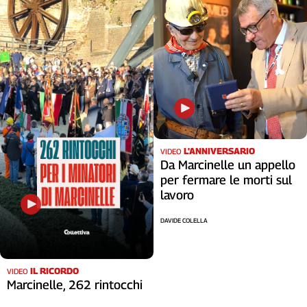
L'ANNIVERSARIO
VIDEO
Da Marcinelle un appello
per fermare le morti sul
lavoro
DAVIDE COLELLA
IL RICORDO
VIDEO
Marcinelle, 262 rintocchi