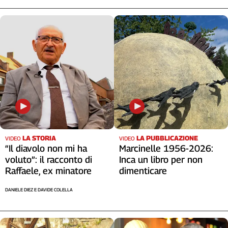
Cerca
Contatti
La
redazione
Newsletter
LA STORIA
LA PUBBLICAZIONE
VIDEO
VIDEO
Social
“Il diavolo non mi ha
Marcinelle 1956-2026:
voluto”: il racconto di
Inca un libro per non
Raffaele, ex minatore
dimenticare
DANIELE DIEZ E DAVIDE COLELLA