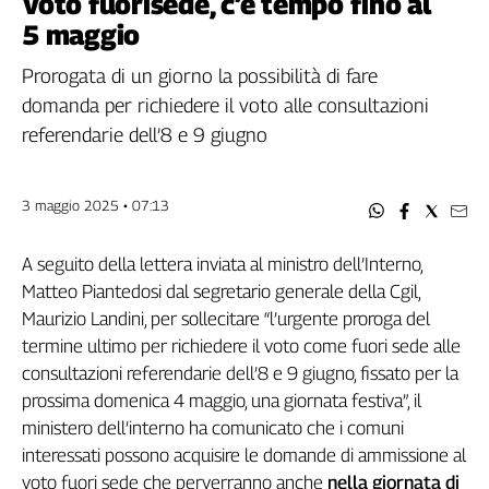
Voto fuorisede, c’è tempo fino al
Filcams
5 maggio
Filctem
Fillea
Prorogata di un giorno la possibilità di fare
Filt
domanda per richiedere il voto alle consultazioni
Fiom
referendarie dell’8 e 9 giugno
Fisac
Flai
3 maggio 2025 • 07:13
Flc
Fp
A seguito della lettera inviata al ministro dell’Interno,
Nidil
Matteo Piantedosi dal segretario generale della Cgil,
Slc
Maurizio Landini, per sollecitare “l’urgente proroga del
Spi
termine ultimo per richiedere il voto come fuori sede alle
Inca
consultazioni referendarie dell’8 e 9 giugno, fissato per la
Caaf
prossima domenica 4 maggio, una giornata festiva”, il
ministero dell’interno ha comunicato che i comuni
Speciali
interessati possono acquisire le domande di ammissione al
G8
voto fuori sede che perverranno anche
nella giornata di
di