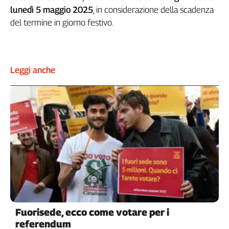
lunedì 5 maggio 2025
, in considerazione della scadenza
Genova,
il
del termine in giorno festivo.
sangue
della
ragione
120
Leggi anche
anni
Cgil
Collettiva
Academy
Collettiva
Play
Rubriche
Collettiva
Talk
La
settimana
Fuorisede, ecco come votare per i
Collettiva
referendum