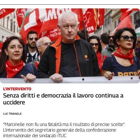
Liguria
Lombardia
Marche
Piemonte
Puglia
Sardegna
Sicilia
Toscana
Trentino
Umbria
Valle
L'INTERVENTO
D'Aosta
Senza diritti e democrazia il lavoro continua a
Veneto
uccidere
Archivio
LUC TRIANGLE
Storico
1955-
“Marcinelle non fu una fatalità ma il risultato di precise scelte”.
2014
L’intervento del segretario generale della confederazione
internazionale dei sindacati ITUC