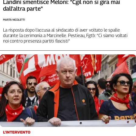
Landini smentisce Meloni: “Cgil non si gira mai
L'Italia
dall'altra parte”
nel
Lavoro
MARTA NICOLETTI
La risposta dopo l’accusa al sindacato di aver voltato le spalle
Territori
durante la cerimonia a Marcinelle. Pestieau, Fgtb: “Ci siamo voltati
noi contro presenza partiti fascisti”
Abruzzo-
Molise
Alto
Adige
Basilicata
Calabria
Campania
Emilia-
Romagna
Friuli
Venezia
Giulia
Lazio
L'INTERVENTO