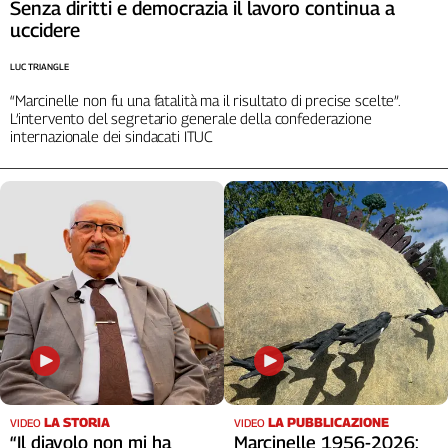
Liguria
Senza diritti e democrazia il lavoro continua a
uccidere
Lombardia
Marche
LUC TRIANGLE
Piemonte
“Marcinelle non fu una fatalità ma il risultato di precise scelte”.
Puglia
L’intervento del segretario generale della confederazione
Sardegna
internazionale dei sindacati ITUC
Sicilia
Toscana
Trentino
Umbria
Valle
D'Aosta
Veneto
Archivio
Storico
1955-
2014
LA STORIA
LA PUBBLICAZIONE
VIDEO
VIDEO
“Il diavolo non mi ha
Marcinelle 1956-2026: