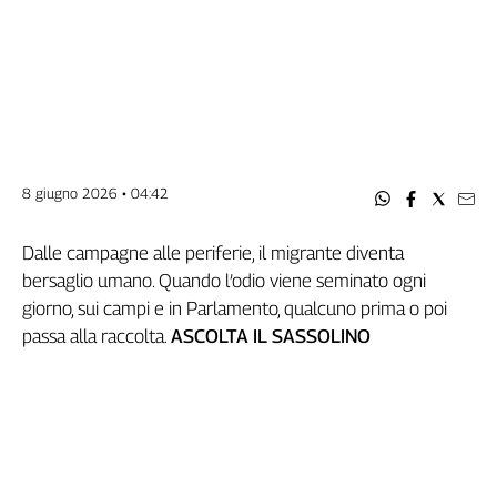
Filcams
Filctem
Fillea
Filt
Fiom
Fisac
Flai
8 giugno 2026 • 04:42
Flc
Fp
Dalle campagne alle periferie, il migrante diventa
Nidil
bersaglio umano. Quando l’odio viene seminato ogni
Slc
giorno, sui campi e in Parlamento, qualcuno prima o poi
Spi
passa alla raccolta.
ASCOLTA IL SASSOLINO
Inca
Caaf
Speciali
G8
di