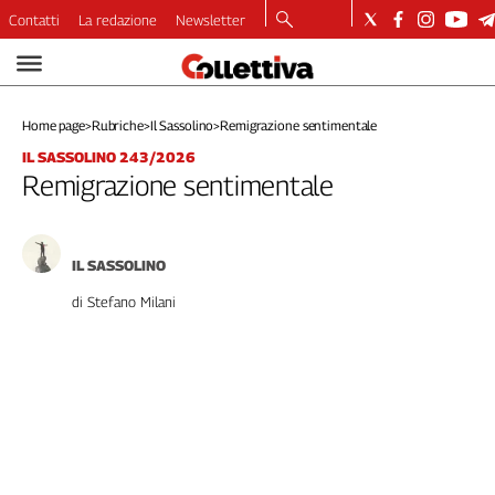
Contatti
La redazione
Newsletter
Video
Podcast
Home page
>
Rubriche
>
Il Sassolino
>
Remigrazione sentimentale
Dirette
IL SASSOLINO 243/2026
Longform
Remigrazione sentimentale
Copertine
Economia
Lavoro
IL SASSOLINO
Ambiente
di Stefano Milani
Diritti
Welfare
Italia
Internazionale
Culture
Categorie