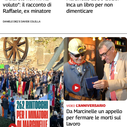
voluto”: il racconto di
Inca un libro per non
Cerca
Raffaele, ex minatore
dimenticare
DANIELE DIEZ E DAVIDE COLELLA
Contatti
La
redazione
Newsletter
Social
L'ANNIVERSARIO
VIDEO
Da Marcinelle un appello
per fermare le morti sul
lavoro