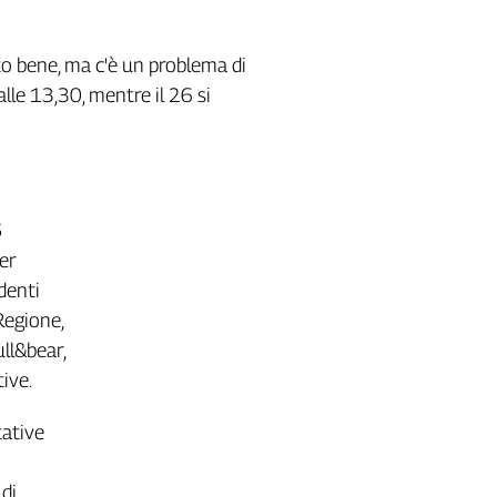
lto bene, ma c'è un problema di
alle 13,30, mentre il 26 si
5
Per
ndenti
Regione,
ll&bear,
ive.
tative
 di