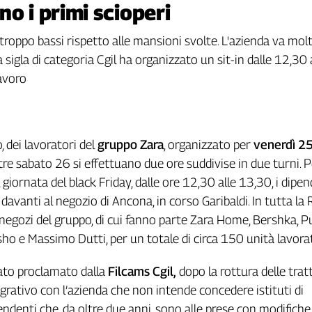
o i primi scioperi
 troppo bassi rispetto alle mansioni svolte. L'azienda va mo
sigla di categoria Cgil ha organizzato un sit-in dalle 12,30 
lavoro
, dei lavoratori del
gruppo Zara
, organizzato per
venerdì 2
tre sabato 26 si effettuano due ore suddivise in due turni. 
5, giornata del black Friday, dalle ore 12,30 alle 13,30, i dipe
avanti al negozio di Ancona, in corso Garibaldi. In tutta la 
negozi del gruppo, di cui fanno parte Zara Home, Bershka, Pu
sho e Massimo Dutti, per un totale di circa 150 unità lavorat
ato proclamato dalla
Filcams Cgil,
dopo la rottura delle trat
egrativo con l’azienda che non intende concedere istituti di
endenti che, da oltre due anni, sono alle prese con modifiche