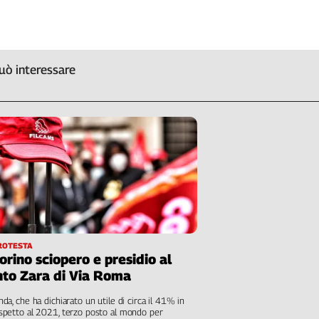
L'Italia
nel
Lavoro
uò interessare
Territori
Abruzzo-
Molise
Alto
Adige
Basilicata
Calabria
Campania
Emilia-
Romagna
ROTESTA
Friuli
orino sciopero e presidio al
Venezia
to Zara di Via Roma
Giulia
enda, che ha dichiarato un utile di circa il 41% in
Lazio
ispetto al 2021, terzo posto al mondo per