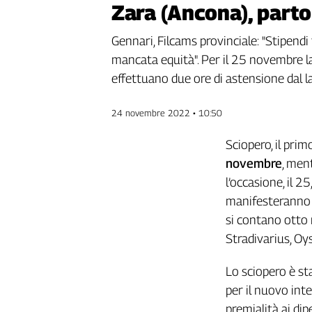
Zara (Ancona), parton
Genova,
il
Gennari, Filcams provinciale: "Stipendi
sangue
mancata equità". Per il 25 novembre la 
della
ragione
effettuano due ore di astensione dal 
120
anni
24 novembre 2022 • 10:50
Cgil
Collettiva
Sciopero, il primo
Academy
novembre
, men
l’occasione, il 2
Collettiva
Play
manifesteranno d
Rubriche
si contano otto 
Collettiva
Stradivarius, Oy
Talk
La
Lo sciopero è st
settimana
per il nuovo int
Collettiva
premialità ai dip