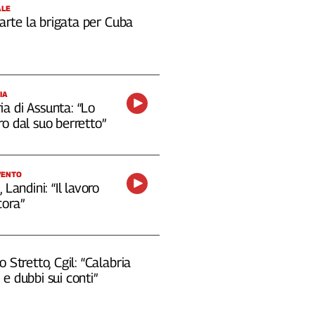
ALE
 parte la brigata per Cuba
IA
a di Assunta: “Lo
o dal suo berretto”
VENTO
 Landini: “Il lavoro
cora”
o Stretto, Cgil: “Calabria
e dubbi sui conti”