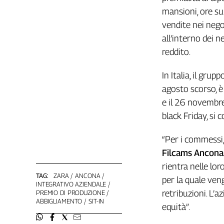
Girasoli
mansioni, ore su
Il
vendite nei nego
Sassolino
all’interno dei n
Linea
Economica
reddito.
Tech
It
In Italia, il gru
Easy
agosto scorso, è 
e il 26 novembre.
Inserti
black Friday, si 
Idea
Diffusa
“Per i commessi, 
InFlai
Filcams Ancona
rientra nelle lo
Le
trasmissioni
TAG:
ZARA
ANCONA
per la quale ve
tv
INTEGRATIVO AZIENDALE
retribuzioni. L’
PREMIO DI PRODUZIONE
Work
ABBIGLIAMENTO
SIT-IN
equità”.
in
Progress