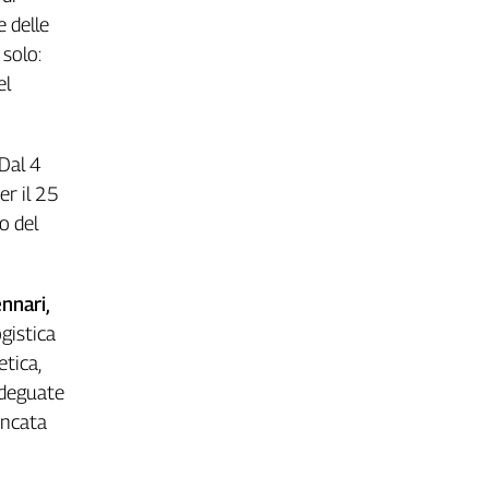
e delle
 solo:
el
 Dal 4
er il 25
o del
nnari,
ogistica
tica,
adeguate
ancata