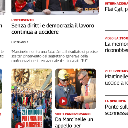
INTERNAZION
Flai Cgil,
L'INTERVENTO
n
Senza diritti e democrazia il lavoro
continua a uccidere
VIDEO
LA STOR
LUC TRIANGLE
La memori
riconobber
 le
“Marcinelle non fu una fatalità ma il risultato di precise
tb:
scelte”. L’intervento del segretario generale della
confederazione internazionale dei sindacati ITUC
VIDEO
L’INTER
Marcinelle,
uccide an
LA DENUNCIA
Ponte sull
sconnessa 
VIDEO
L'ANNIVERSARIO
E
Da Marcinelle un
-
appello per