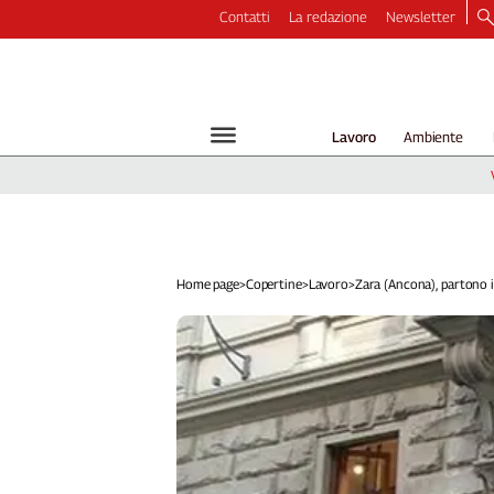
Contatti
La redazione
Newsletter
Video
Podcast
Dirette
Lavoro
Ambiente
Longform
Copertine
Economia
Lavoro
Ambiente
Home page
>
Copertine
>
Lavoro
>
Zara (Ancona), partono i.
Diritti
Welfare
Italia
Internazionale
Culture
Categorie