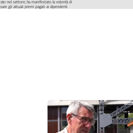
Liguria
rato nel settore, ha manifestato la volontà di
sare gli attuali premi pagati ai dipendenti
Lombardia
Marche
Piemonte
Puglia
Sardegna
Sicilia
Toscana
Trentino
Umbria
Valle
D'Aosta
Veneto
Archivio
Storico
1955-
2014