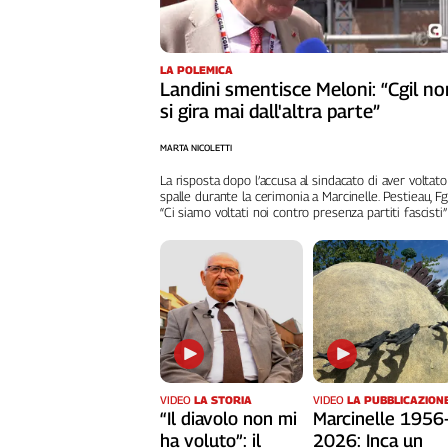
Cerca
LA POLEMICA
Landini smentisce Meloni: “Cgil no
Contatti
si gira mai dall'altra parte”
La
MARTA NICOLETTI
redazione
La risposta dopo l’accusa al sindacato di aver voltato
spalle durante la cerimonia a Marcinelle. Pestieau, Fg
“Ci siamo voltati noi contro presenza partiti fascisti”
Newsletter
Social
VIDEO
LA STORIA
VIDEO
LA PUBBLICAZION
“Il diavolo non mi
Marcinelle 1956
ha voluto”: il
2026: Inca un