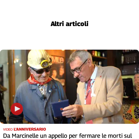
L'Italia
nel
Lavoro
Altri articoli
Territori
Abruzzo-
Molise
Alto
Adige
Basilicata
Calabria
Campania
Emilia-
Romagna
Friuli
Venezia
Giulia
L'ANNIVERSARIO
VIDEO
Lazio
Da Marcinelle un appello per fermare le morti sul