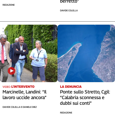
berretto”
REDAZIONE
DAVIDE COLELLA
LA DENUNCIA
L’INTERVENTO
VIDEO
Ponte sullo Stretto, Cgil:
Marcinelle, Landini: “Il
“Calabria sconnessa e
lavoro uccide ancora”
dubbi sui conti”
DAVIDE COLELLA E DANIELE DIEZ
REDAZIONE