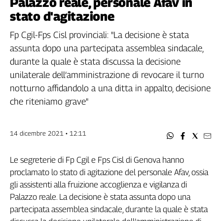
Palazzo reale, personale Afav in
Filcams
stato d'agitazione
Filctem
Fillea
Fp Cgil-Fps Cisl provinciali: "La decisione è stata
Filt
assunta dopo una partecipata assemblea sindacale,
Fiom
durante la quale è stata discussa la decisione
Fisac
unilaterale dell’amministrazione di revocare il turno
Flai
notturno affidandolo a una ditta in appalto, decisione
Flc
che riteniamo grave"
Fp
Nidil
14 dicembre 2021 • 12:11
Slc
Spi
Le segreterie di Fp Cgil e Fps Cisl di Genova hanno
Inca
proclamato lo stato di agitazione del personale Afav, ossia
Caaf
gli assistenti alla fruizione accoglienza e vigilanza di
Speciali
Palazzo reale. La decisione è stata assunta dopo una
partecipata assemblea sindacale, durante la quale è stata
G8
di