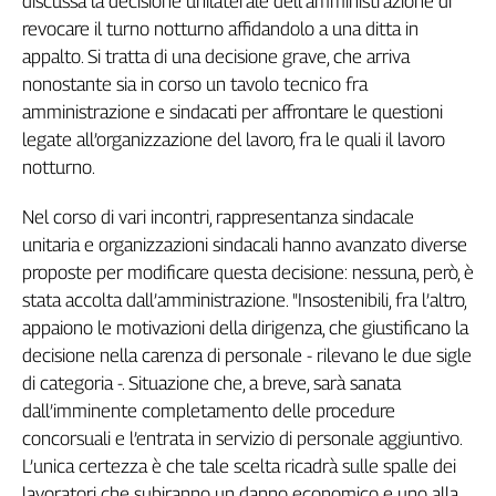
discussa la decisione unilaterale dell’amministrazione di
Genova,
revocare il turno notturno affidandolo a una ditta in
il
appalto. Si tratta di una decisione grave, che arriva
sangue
nonostante sia in corso un tavolo tecnico fra
della
amministrazione e sindacati per affrontare le questioni
ragione
legate all’organizzazione del lavoro, fra le quali il lavoro
120
notturno.
anni
Cgil
Nel corso di vari incontri, rappresentanza sindacale
Collettiva
unitaria e organizzazioni sindacali hanno avanzato diverse
Academy
proposte per modificare questa decisione: nessuna, però, è
Collettiva
stata accolta dall’amministrazione. "Insostenibili, fra l’altro,
Play
appaiono le motivazioni della dirigenza, che giustificano la
Rubriche
decisione nella carenza di personale - rilevano le due sigle
Collettiva
di categoria -. Situazione che, a breve, sarà sanata
Talk
dall’imminente completamento delle procedure
La
concorsuali e l’entrata in servizio di personale aggiuntivo.
settimana
L’unica certezza è che tale scelta ricadrà sulle spalle dei
Collettiva
lavoratori che subiranno un danno economico e uno alla