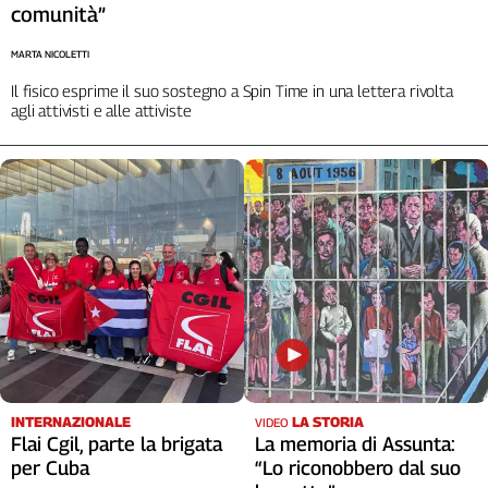
comunità”
Cerca
MARTA NICOLETTI
Il fisico esprime il suo sostegno a Spin Time in una lettera rivolta
Contatti
agli attivisti e alle attiviste
La
redazione
Newsletter
Social
INTERNAZIONALE
LA STORIA
VIDEO
Flai Cgil, parte la brigata
La memoria di Assunta:
per Cuba
“Lo riconobbero dal suo