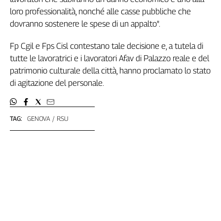
Girasoli
loro professionalità, nonché alle casse pubbliche che
Il
dovranno sostenere le spese di un appalto".
Sassolino
Linea
Fp Cgil e Fps Cisl contestano tale decisione e, a tutela di
Economica
tutte le lavoratrici e i lavoratori Afav di Palazzo reale e del
Tech
patrimonio culturale della città, hanno proclamato lo stato
It
Easy
di agitazione del personale.
Inserti
TAG:
GENOVA
RSU
Idea
Diffusa
InFlai
Le
trasmissioni
tv
Work
in
Progress