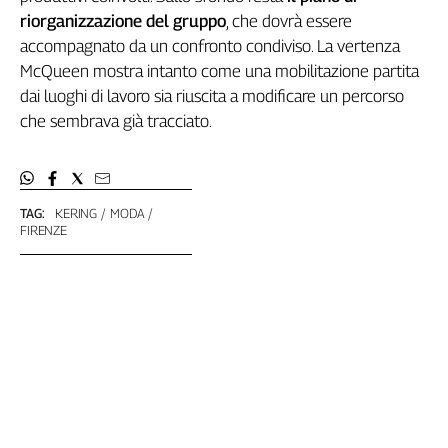
riorganizzazione del gruppo
, che dovrà essere
Cerca
accompagnato da un confronto condiviso. La vertenza
McQueen mostra intanto come una mobilitazione partita
Contatti
dai luoghi di lavoro sia riuscita a modificare un percorso
che sembrava già tracciato.
La
redazione
TAG:
KERING
MODA
Newsletter
FIRENZE
Social