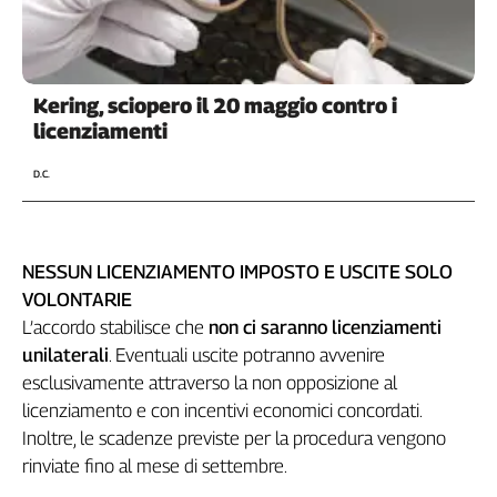
Girasoli
Il
Sassolino
Linea
Kering, sciopero il 20 maggio contro i
Economica
licenziamenti
Tech
It
D.C.
Easy
Inserti
NESSUN LICENZIAMENTO IMPOSTO E USCITE SOLO
Idea
Diffusa
VOLONTARIE
InFlai
L’accordo stabilisce che
non ci saranno licenziamenti
unilaterali
. Eventuali uscite potranno avvenire
Le
esclusivamente attraverso la non opposizione al
trasmissioni
tv
licenziamento e con incentivi economici concordati.
Inoltre, le scadenze previste per la procedura vengono
Work
rinviate fino al mese di settembre.
in
Progress