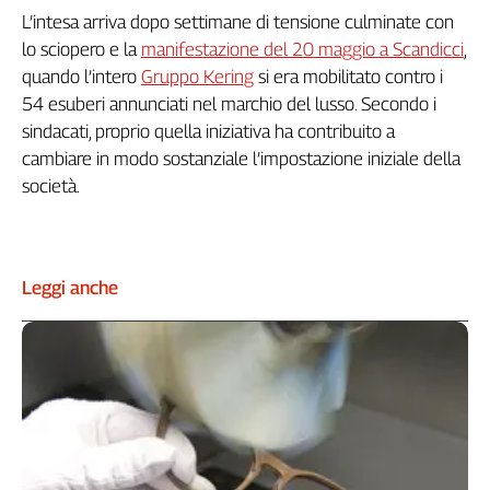
L’intesa arriva dopo settimane di tensione culminate con
Genova,
il
lo sciopero e la
manifestazione del 20 maggio a Scandicci
,
sangue
quando l’intero
Gruppo Kering
si era mobilitato contro i
della
54 esuberi annunciati nel marchio del lusso. Secondo i
ragione
sindacati, proprio quella iniziativa ha contribuito a
120
cambiare in modo sostanziale l’impostazione iniziale della
anni
società.
Cgil
Collettiva
Academy
Leggi anche
Collettiva
Play
Rubriche
Collettiva
Talk
La
settimana
Collettiva