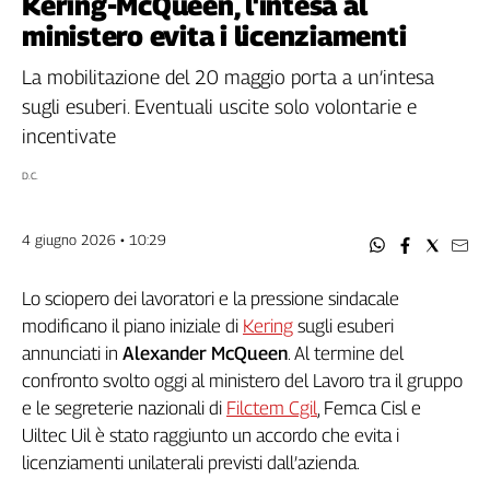
Kering-McQueen, l'intesa al
Filcams
ministero evita i licenziamenti
Filctem
Fillea
La mobilitazione del 20 maggio porta a un’intesa
Filt
sugli esuberi. Eventuali uscite solo volontarie e
Fiom
incentivate
Fisac
D.C.
Flai
Flc
4 giugno 2026 • 10:29
Fp
Nidil
Lo sciopero dei lavoratori e la pressione sindacale
Slc
modificano il piano iniziale di
Kering
sugli esuberi
Spi
annunciati in
Alexander McQueen
. Al termine del
Inca
confronto svolto oggi al ministero del Lavoro tra il gruppo
Caaf
e le segreterie nazionali di
Filctem Cgil
, Femca Cisl e
Speciali
Uiltec Uil è stato raggiunto un accordo che evita i
licenziamenti unilaterali previsti dall’azienda.
G8
di