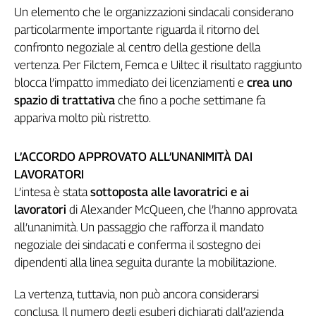
Un elemento che le organizzazioni sindacali considerano
L'Italia
particolarmente importante riguarda il ritorno del
nel
Lavoro
confronto negoziale al centro della gestione della
vertenza. Per Filctem, Femca e Uiltec il risultato raggiunto
Territori
blocca l’impatto immediato dei licenziamenti e
crea uno
spazio di trattativa
che fino a poche settimane fa
Abruzzo-
Molise
appariva molto più ristretto.
Alto
Adige
L’ACCORDO APPROVATO ALL’UNANIMITÀ DAI
Basilicata
LAVORATORI
Calabria
L’intesa è stata
sottoposta alle lavoratrici e ai
Campania
lavoratori
di Alexander McQueen, che l’hanno approvata
Emilia-
all’unanimità. Un passaggio che rafforza il mandato
Romagna
negoziale dei sindacati e conferma il sostegno dei
Friuli
dipendenti alla linea seguita durante la mobilitazione.
Venezia
Giulia
La vertenza, tuttavia, non può ancora considerarsi
Lazio
conclusa. Il numero degli esuberi dichiarati dall’azienda