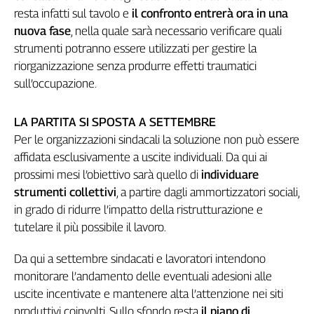
Liguria
resta infatti sul tavolo e
il confronto entrerà ora in una
Lombardia
nuova fase
, nella quale sarà necessario verificare quali
Marche
strumenti potranno essere utilizzati per gestire la
Piemonte
riorganizzazione senza produrre effetti traumatici
Puglia
sull’occupazione.
Sardegna
Sicilia
LA PARTITA SI SPOSTA A SETTEMBRE
Toscana
Per le organizzazioni sindacali la soluzione non può essere
Trentino
affidata esclusivamente a uscite individuali. Da qui ai
Umbria
prossimi mesi l’obiettivo sarà quello di
individuare
Valle
strumenti collettivi
, a partire dagli ammortizzatori sociali,
D'Aosta
in grado di ridurre l’impatto della ristrutturazione e
Veneto
tutelare il più possibile il lavoro.
Archivio
Da qui a settembre sindacati e lavoratori intendono
Storico
1955-
monitorare l’andamento delle eventuali adesioni alle
2014
uscite incentivate e mantenere alta l’attenzione nei siti
produttivi coinvolti. Sullo sfondo resta
il piano di