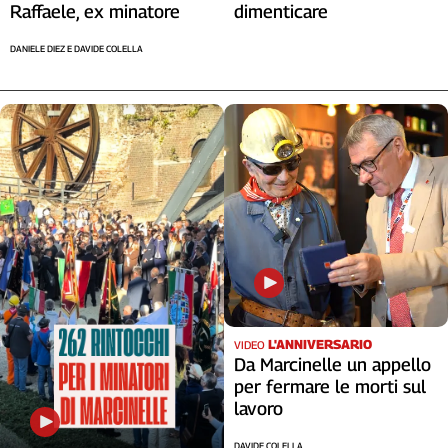
Raffaele, ex minatore
dimenticare
DANIELE DIEZ E DAVIDE COLELLA
L'ANNIVERSARIO
VIDEO
Da Marcinelle un appello
per fermare le morti sul
lavoro
DAVIDE COLELLA