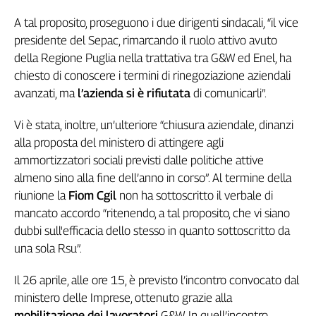
Girasoli
Il
A tal proposito, proseguono i due dirigenti sindacali, “il vice
Sassolino
presidente del Sepac, rimarcando il ruolo attivo avuto
Linea
della Regione Puglia nella trattativa tra G&W ed Enel, ha
Economica
chiesto di conoscere i termini di rinegoziazione aziendali
Tech
avanzati, ma
l’azienda si è rifiutata
di comunicarli”.
It
Easy
Vi è stata, inoltre, un’ulteriore “chiusura aziendale, dinanzi
alla proposta del ministero di attingere agli
Inserti
ammortizzatori sociali previsti dalle politiche attive
Idea
almeno sino alla fine dell’anno in corso”. Al termine della
Diffusa
riunione la
Fiom Cgil
non ha sottoscritto il verbale di
InFlai
mancato accordo “ritenendo, a tal proposito, che vi siano
dubbi sull'efficacia dello stesso in quanto sottoscritto da
Le
trasmissioni
una sola Rsu”.
tv
Il 26 aprile, alle ore 15, è previsto l’incontro convocato dal
Work
ministero delle Imprese, ottenuto grazie alla
in
Progress
mobilitazione dei lavoratori
G&W. In quell’incontro