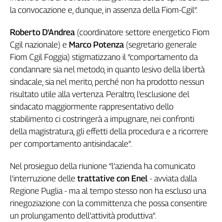
la convocazione e, dunque, in assenza della Fiom-Cgil”.
Genova,
il
sangue
Roberto D'Andrea
(coordinatore settore energetico Fiom
della
Cgil nazionale) e
Marco Potenza
(segretario generale
ragione
Fiom Cgil Foggia) stigmatizzano il “comportamento da
120
condannare sia nel metodo, in quanto lesivo della libertà
anni
sindacale, sia nel merito, perché non ha prodotto nessun
Cgil
risultato utile alla vertenza. Peraltro, l’esclusione del
Collettiva
sindacato maggiormente rappresentativo dello
Academy
stabilimento ci costringerà a impugnare, nei confronti
Collettiva
della magistratura, gli effetti della procedura e a ricorrere
Play
per comportamento antisindacale”.
Rubriche
Nel prosieguo della riunione “l’azienda ha comunicato
Collettiva
Talk
l’interruzione delle
trattative con Enel
- avviata dalla
Regione Puglia - ma al tempo stesso non ha escluso una
La
settimana
rinegoziazione con la committenza che possa consentire
Collettiva
un prolungamento dell’attività produttiva”.