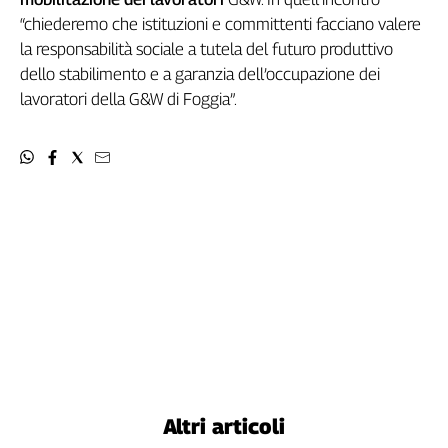
L'Italia
“chiederemo che istituzioni e committenti facciano valere
nel
la responsabilità sociale a tutela del futuro produttivo
Lavoro
dello stabilimento e a garanzia dell’occupazione dei
lavoratori della G&W di Foggia”.
Territori
Abruzzo-
Molise
Alto
Adige
Basilicata
Calabria
Campania
Emilia-
Romagna
Friuli
Venezia
Giulia
Altri articoli
Lazio