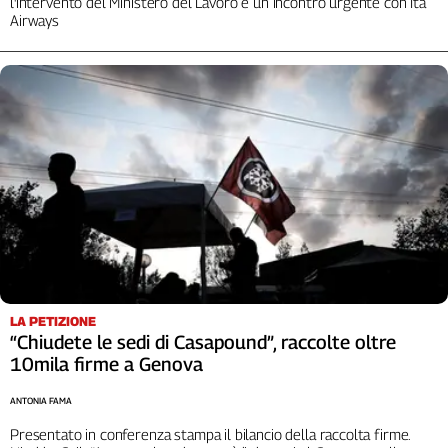
l'intervento del Ministero del Lavoro e un incontro urgente con Ita
Airways
Cerca
Contatti
La
redazione
Newsletter
Social
LA PETIZIONE
“Chiudete le sedi di Casapound”, raccolte oltre
10mila firme a Genova
ANTONIA FAMA
Presentato in conferenza stampa il bilancio della raccolta firme.