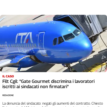
Liguria
Lombardia
Marche
Piemonte
Puglia
Sardegna
Sicilia
Toscana
Trentino
Umbria
Valle
D'Aosta
Veneto
IL CASO
Filt Cgil: "Gate Gourmet discrimina i lavoratori
Archivio
iscritti ai sindacati non firmatari"
Storico
1955-
REDAZIONE
2014
La denuncia del sindacato: negati gli aumenti del contratto. Chiesto