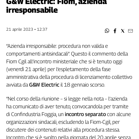
G&W Electric: Fiom, azienda
Filcams
irresponsabile
Filctem
Fillea
Filt
21 aprile 2023 • 12:37
Fiom
Fisac
“Azienda irresponsabile: procedura non valida e
Flai
comportamenti antisindacali”. Questo il commento della
Flc
Fiom Cgil all’incontro ministeriale che si è tenuto oggi
Fp
(venerdì 21 aprile) per l’espletamento della fase
Nidil
amministrativa della procedura di licenziamento collettivo
avviata da
G&W Electric
il 18 gennaio scorso.
Slc
Spi
“Nel corso della riunione – si legge nella nota – l’azienda
Inca
ha comunicato di aver tenuto, convocandola per tramite
Caaf
di Confindustria Foggia, un
incontro separato
con alcune
organizzazioni sindacali, escludendo la Fiom-Cgil, per
Speciali
discutere dei contenuti relativi alla procedura stessa.
G8
Incontro che si è svolto nella giornata del 20 aprile senza
di