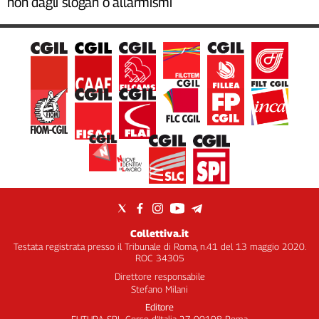
non dagli slogan o allarmismi
Collettiva.it
Testata registrata presso il Tribunale di Roma, n.41 del 13 maggio 2020.
ROC 34305
Direttore responsabile
Stefano Milani
Editore
FUTURA SRL, Corso d’Italia 27 00198 Roma