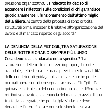
Girasoli
pressione organizzativa,
il sindacato ha deciso di
Il
accendere i riflettori sulle condizioni di chi garantisce
Sassolino
quotidianamente il funzionamento dell'ultimo miglio
Linea
della filiera
. Al centro della protesta ci sono criticità
Economica
strutturali ormai insostenibili relative all’organizzazione del
Tech
lavoro e al mancato rispetto degli accordi”.
It
Easy
LA DENUNCIA DELLA FILT CGIL, TRA SATURAZIONE
Inserti
DELLE ROTTE E ORARIO SEMPRE PIÙ LUNGO
Cosa denuncia il sindacato nello specifico?
“La
Idea
Diffusa
saturazione delle rotte e l’utilizzo improprio, da parte
InFlai
aziendale, dell’estensione oraria prevista per le variabilità
delle condizioni di guida, applicata invece anche per le
Le
normali operazioni di consegna – accusa la Filt Cgil –. Da
trasmissioni
tv
qui nasce la richiesta del riconoscimento delle differenze
retributive dovute e la denuncia del mancato avvio di una
Work
trattativa adeguata, che per la sigla sindacale deve
in
riguardare l’intera filiera e non solo singole realtà a
Progress