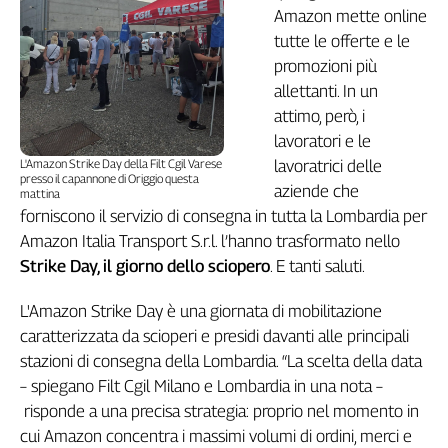
Amazon mette online
Genova,
tutte le offerte e le
il
sangue
promozioni più
della
allettanti. In un
ragione
attimo, però, i
120
lavoratori e le
anni
L'Amazon Strike Day della Filt Cgil Varese
lavoratrici delle
Cgil
presso il capannone di Origgio questa
aziende che
mattina
Collettiva
forniscono il servizio di consegna in tutta la Lombardia per
Academy
Amazon Italia Transport S.r.l. l’hanno trasformato nello
Collettiva
Strike Day, il giorno dello sciopero
. E tanti saluti.
Play
Rubriche
L'Amazon Strike Day è una giornata di mobilitazione
caratterizzata da scioperi e presidi davanti alle principali
Collettiva
Talk
stazioni di consegna della Lombardia. “La scelta della data
La
– spiegano Filt Cgil Milano e Lombardia in una nota –
settimana
risponde a una precisa strategia: proprio nel momento in
Collettiva
cui Amazon concentra i massimi volumi di ordini, merci e