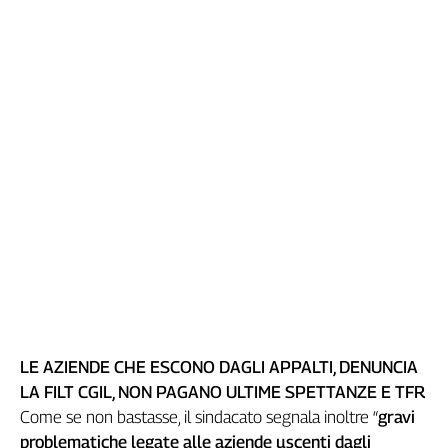
Liguria
Lombardia
Marche
Piemonte
Puglia
Sardegna
Sicilia
Toscana
Trentino
Umbria
Valle
D'Aosta
Veneto
Archivio
LE AZIENDE CHE ESCONO DAGLI APPALTI, DENUNCIA
Storico
1955-
LA FILT CGIL, NON PAGANO ULTIME SPETTANZE E TFR
2014
Come se non bastasse, il sindacato segnala inoltre “
gravi
problematiche legate alle aziende uscenti dagli