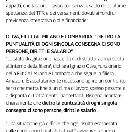
appalti
, che lasciano i lavoratori senza il saldo delle ultime
Cerca
spettanze, del TFR e dei versamenti dovuti ai fondi di
previdenza integrativa o alle finanziarie”.
Contatti
OLIVA, FILT CGIL MILANO E LOMBARDIA: “DIETRO LA
La
PUNTUALITÀ DI OGNI SINGOLA CONSEGNA CI SONO
PERSONE, DIRITTI E SALARIO”
redazione
"Lo stato di agitazione nasce da nodi strutturali mai sciolti
all'interno della filiera", dichiara Ignazio Oliva, funzionario
Newsletter
della Filt Cgil Milano e Lombardia che segue la filiera
Amazon. "È assolutamente necessario aprire un confronto
Social
serio che metta fine a un clima di lavoro spesso pesante e
a disparità di trattamento inaccettabili. Bisogna ricordare
chiaramente che
dietro la puntualità di ogni singola
consegna ci sono persone, diritti e salario
".
"Una situazione già difficile che oggi risulta esasperata
dalle condizioni climatiche attuali", aggiunge Roberto