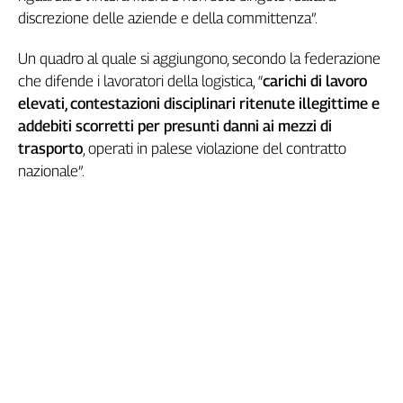
discrezione delle aziende e della committenza”.
L'Italia
nel
Lavoro
Un quadro al quale si aggiungono, secondo la federazione
che difende i lavoratori della logistica, “
carichi di lavoro
Territori
elevati, contestazioni disciplinari ritenute illegittime e
addebiti scorretti per presunti danni ai mezzi di
Abruzzo-
Molise
trasporto
, operati in palese violazione del contratto
Alto
nazionale”.
Adige
Basilicata
Calabria
Campania
Emilia-
Romagna
Friuli
Venezia
Giulia
Lazio