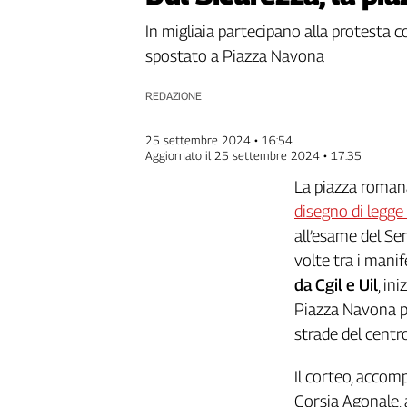
Genova,
In migliaia partecipano alla protesta c
il
spostato a Piazza Navona
sangue
della
ragione
REDAZIONE
120
anni
25 settembre 2024 • 16:54
Aggiornato il
25 settembre 2024 • 17:35
Cgil
Collettiva
La piazza roman
Academy
disegno di legge
all’esame del Se
Collettiva
Play
volte tra i mani
Rubriche
da Cgil e Uil
, in
Collettiva
Piazza Navona pe
Talk
strade del centro
La
settimana
Il corteo, accom
Collettiva
Corsia Agonale, 