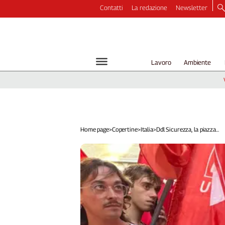
Contatti
La redazione
Newsletter
Video
Podcast
Dirette
Lavoro
Ambiente
Longform
Copertine
Economia
Lavoro
Ambiente
Home page
>
Copertine
>
Italia
>
Ddl Sicurezza, la piazza...
Diritti
Welfare
Italia
Internazionale
Culture
Categorie