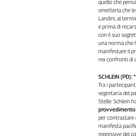
quello che pensan
L'Italia
smetterla che le 
nel
Landini, al term
Lavoro
e prima di recars
Territori
con il suo segre
una norma che ha 
Abruzzo-
Molise
manifestare il pr
Alto
nei confronti di 
Adige
Basilicata
SCHLEIN (PD):
Calabria
Tra i partecipanti
Campania
segretaria del p
Emilia-
Stelle. Schlein h
Romagna
provvedimento l
Friuli
Venezia
per contrastare 
Giulia
manifesta pacif
Lazio
repressive del c