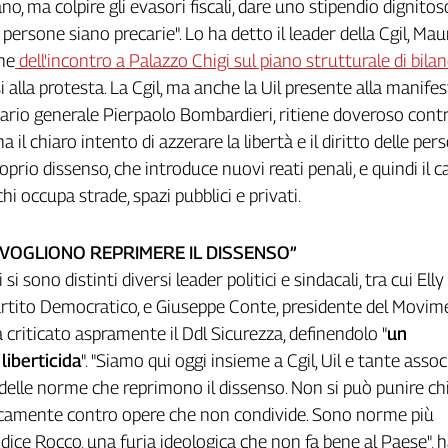
o, ma colpire gli evasori fiscali, dare uno stipendio dignitoso
persone siano precarie". Lo ha detto il leader della Cgil, Mau
ine
dell'incontro a Palazzo Chigi sul piano strutturale di bilan
i alla protesta. La Cgil, ma anche la Uil presente alla manife
tario generale Pierpaolo Bombardieri, ritiene doveroso cont
il chiaro intento di azzerare la libertà e il diritto delle per
oprio dissenso, che introduce nuovi reati penali, e quindi il c
chi occupa strade, spazi pubblici e privati.
 “VOGLIONO REPRIMERE IL DISSENSO”
 si sono distinti diversi leader politici e sindacali, tra cui Elly
artito Democratico, e Giuseppe Conte, presidente del Movi
a criticato aspramente il Ddl Sicurezza, definendolo "
un
iberticida
". "Siamo qui oggi insieme a Cgil, Uil e tante assoc
delle norme che reprimono il dissenso. Non si può punire ch
icamente contro opere che non condivide. Sono norme più
odice Rocco, una furia ideologica che non fa bene al Paese", 