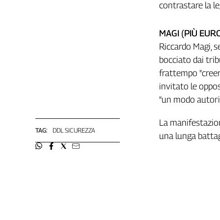
contrastare la le
Cerca
MAGI (PIÙ EUR
Contatti
Riccardo Magi, s
bocciato dai tri
La
frattempo "creer
invitato le oppos
redazione
"un modo autorita
Newsletter
La manifestazion
TAG:
DDL SICUREZZA
una lunga battagl
Social