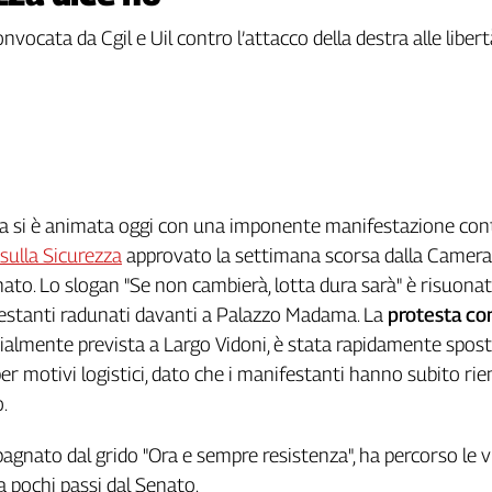
onvocata da Cgil e Uil contro l’attacco della destra alle libe
a si è animata oggi con una imponente manifestazione cont
 sulla Sicurezza
approvato la settimana scorsa dalla Camera,
nato. Lo slogan "Se non cambierà, lotta dura sarà" è risuonat
festanti radunati davanti a Palazzo Madama. La
protesta co
izialmente prevista a Largo Vidoni, è stata rapidamente spos
r motivi logistici, dato che i manifestanti hanno subito rie
.
pagnato dal grido "Ora e sempre resistenza", ha percorso le vi
a pochi passi dal Senato.