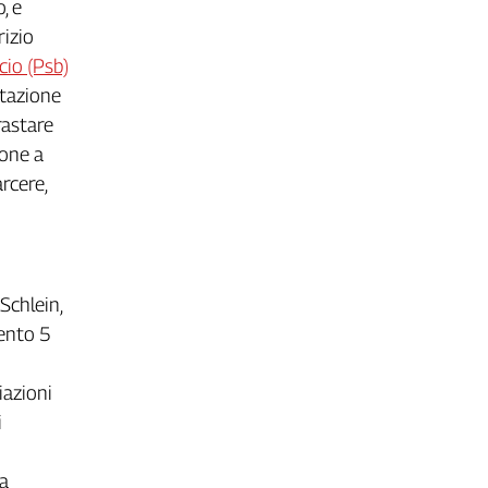
, e
rizio
cio (Psb)
stazione
rastare
sone a
arcere,
 Schlein,
mento 5
iazioni
i
ha