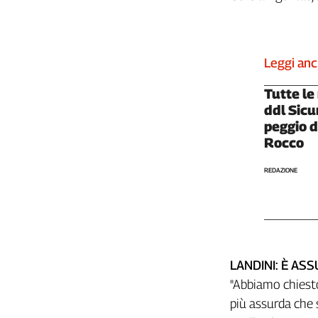
Girasoli
Il
Sassolino
Linea
Leggi an
Economica
Tech
Tutte le
It
ddl Sicu
Easy
peggio d
Rocco
Inserti
REDAZIONE
Idea
Diffusa
InFlai
Le
trasmissioni
tv
LANDINI: È AS
"Abbiamo chiesto
Work
in
più assurda che s
Progress