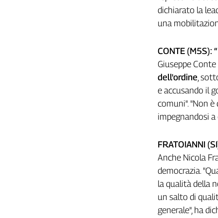
Liguria
dichiarato la le
Lombardia
una mobilitazion
Marche
Piemonte
CONTE (M5S): 
Puglia
Giuseppe Conte h
Sardegna
dell'ordine
, sot
Sicilia
e accusando il g
Toscana
comuni". "Non è 
Trentino
impegnandosi a 
Umbria
Valle
D'Aosta
FRATOIANNI (S
Veneto
Anche Nicola Frat
democrazia. "Q
Archivio
Storico
la qualità della
1955-
un salto di qual
2014
generale", ha di