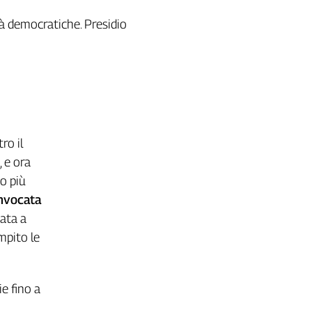
rtà democratiche. Presidio
ro il
 e ora
o più
nvocata
tata a
mpito le
e fino a