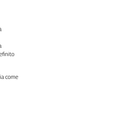
à
a
efinito
cia come