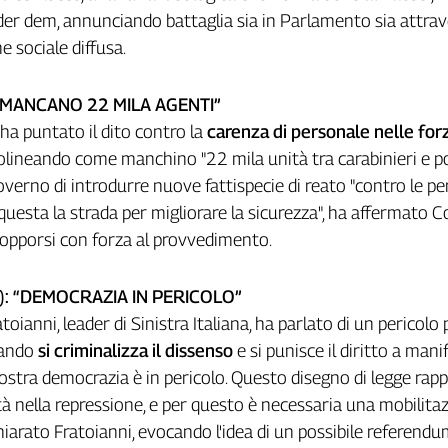
ader dem, annunciando battaglia sia in Parlamento sia attra
e sociale diffusa.
“MANCANO 22 MILA AGENTI”
a puntato il dito contro la
carenza di personale nelle for
tolineando come manchino "22 mila unità tra carabinieri e pol
overno di introdurre nuove fattispecie di reato "contro le p
questa la strada per migliorare la sicurezza", ha affermato C
opporsi con forza al provvedimento.
I): “DEMOCRAZIA IN PERICOLO”
oianni, leader di Sinistra Italiana, ha parlato di un pericolo 
uando
si criminalizza il dissenso
e si punisce il diritto a mani
 nostra democrazia è in pericolo. Questo disegno di legge rap
ità nella repressione, e per questo è necessaria una mobilita
chiarato Fratoianni, evocando l'idea di un possibile referend