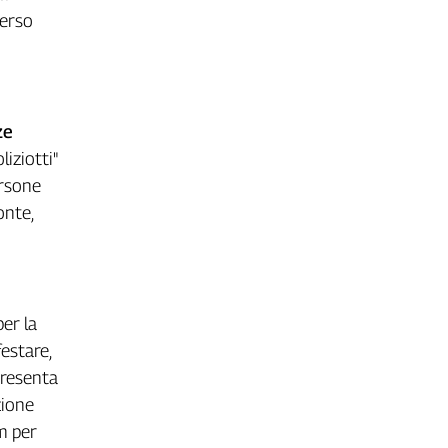
verso
ze
iziotti"
ersone
onte,
per la
festare,
presenta
zione
um per