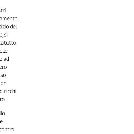
tri
etramento
izio del
, si
nzitutto
elle
to ad
bero
sso
 Non
d, ricchi
ro.
llo
 e
contro