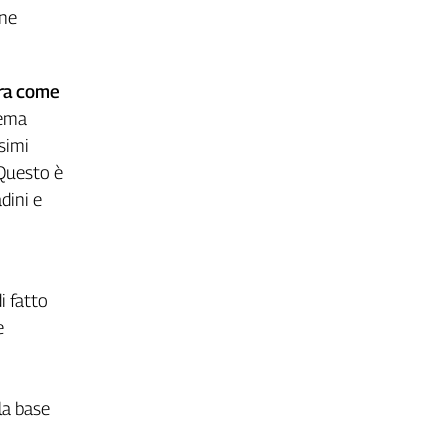
one
ura come
tema
simi
 Questo è
dini e
i fatto
e
lla base