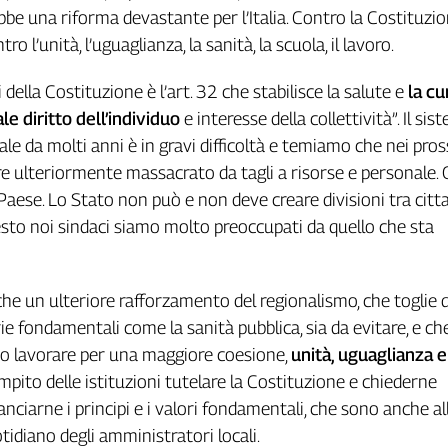
bbe una riforma devastante per l’Italia. Contro la Costituzi
ro l’unità, l’uguaglianza, la sanità, la scuola, il lavoro.
 della Costituzione è l’art. 32 che stabilisce la salute e
la c
e diritto dell’individuo
e interesse della collettività”. Il sis
ale da molti anni è in gravi difficoltà e temiamo che nei pros
e ulteriormente massacrato da tagli a risorse e personale.
 Paese. Lo Stato non può e non deve creare divisioni tra citta
uesto noi sindaci siamo molto preoccupati da quello che sta
he un ulteriore rafforzamento del regionalismo, che toglie d
ie fondamentali come la sanità pubblica, sia da evitare, e ch
to lavorare per una maggiore coesione,
unità, uguaglianza e
ompito delle istituzioni tutelare la Costituzione e chiederne
ilanciarne i principi e i valori fondamentali, che sono anche a
tidiano degli amministratori locali.