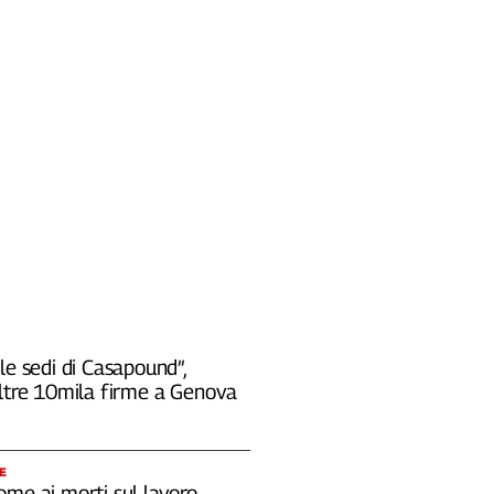
le sedi di Casapound”,
oltre 10mila firme a Genova
E
ome ai morti sul lavoro