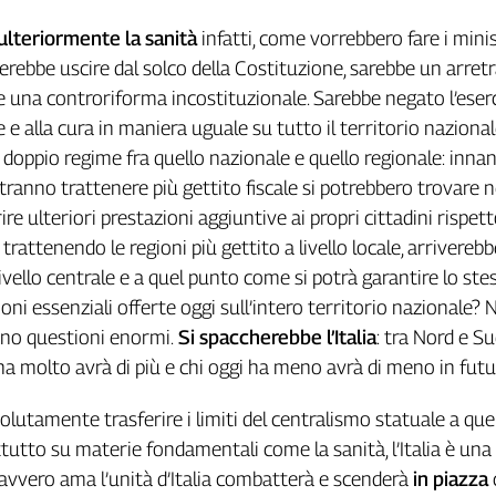
ulteriormente la sanità
infatti, come vorrebbero fare i minis
icherebbe uscire dal solco della Costituzione, sarebbe un arr
he una controriforma incostituzionale. Sarebbe negato l’eserc
te e alla cura in maniera uguale su tutto il territorio nazionale
 doppio regime fra quello nazionale e quello regionale: inna
tranno trattenere più gettito fiscale si potrebbero trovare n
rire ulteriori prestazioni aggiuntive ai propri cittadini rispet
i, trattenendo le regioni più gettito a livello locale, arrivereb
ivello centrale e a quel punto come si potrà garantire lo ste
zioni essenziali offerte oggi sull’intero territorio nazionale?
ono questioni enormi.
Si spaccherebbe l’Italia
: tra Nord e Su
à ha molto avrà di più e chi oggi ha meno avrà di meno in futu
lutamente trasferire i limiti del centralismo statuale a que
ttutto su materie fondamentali come la sanità, l’Italia è una
i davvero ama l’unità d’Italia combatterà e scenderà
in piazza