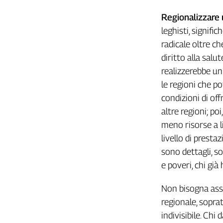
L'Italia
Regionalizzare 
nel
leghisti, signif
Lavoro
radicale oltre c
Territori
diritto alla salu
realizzerebbe un
Abruzzo-
Molise
le regioni che po
Alto
condizioni di off
Adige
altre regioni; po
Basilicata
meno risorse a l
Calabria
livello di presta
Campania
sono dettagli, s
Emilia-
e poveri, chi gi
Romagna
Friuli
Non bisogna asso
Venezia
Giulia
regionale, sopra
Lazio
indivisibile. Ch