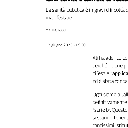
Genova,
La sanità pubblica è in gravi difficoltà
il
manifestare
sangue
della
ragione
MATTEO RICCI
120
anni
13 giugno 2023 • 09:30
Cgil
Collettiva
Ali ha aderito c
Academy
perché ritiene pr
difesa e
l’applic
Collettiva
Play
ed è stata fonda
Rubriche
Oggi siamo all’al
Collettiva
definitivamente d
Talk
“serie b”. Quest
La
settimana
si stanno tenend
Collettiva
tantissimi istitu