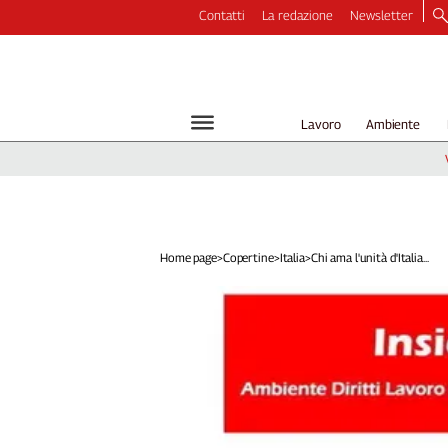
Contatti
La redazione
Newsletter
Video
Podcast
Dirette
Lavoro
Ambiente
Longform
Copertine
Economia
Lavoro
Ambiente
Home page
>
Copertine
>
Italia
>
Chi ama l'unità d'Italia...
Diritti
Welfare
Italia
Internazionale
Culture
Categorie