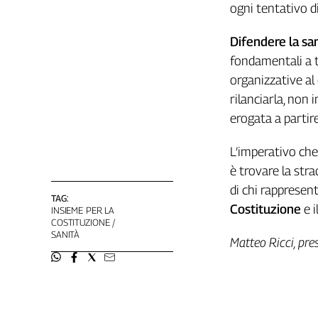
Liguria
ogni tentativo di
Lombardia
Difendere la sa
Marche
fondamentali a t
Piemonte
Puglia
organizzative al
Sardegna
rilanciarla, non 
Sicilia
erogata a partire
Toscana
L’imperativo che
Trentino
è trovare la stra
Umbria
di chi rapprese
Valle
TAG:
D'Aosta
Costituzione
e i
INSIEME PER LA
Veneto
COSTITUZIONE
SANITÀ
Matteo Ricci, pre
Archivio
Storico
1955-
2014