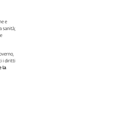
he e
a sanità;
te
governo,
i diritti
e la