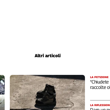
Altri articoli
LA PETIZIONE
“Chiudete 
raccolte 
LA RIFLESSION
Dare un n