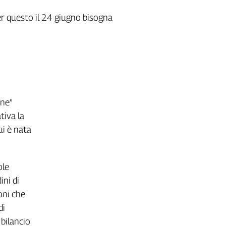
 Per questo il 24 giugno bisogna
one”
tiva la
ui è nata
ole
ini di
oni che
di
 bilancio