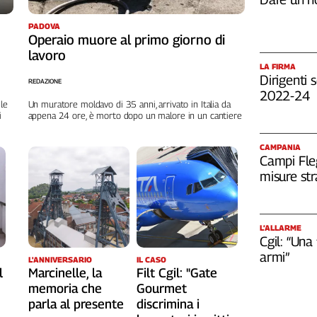
PADOVA
Operaio muore al primo giorno di
lavoro
LA FIRMA
Dirigenti s
REDAZIONE
2022-24
 le
Un muratore moldavo di 35 anni, arrivato in Italia da
i
appena 24 ore, è morto dopo un malore in un cantiere
CAMPANIA
Campi Fleg
misure str
L’ALLARME
Cgil: “Una
armi”
L'ANNIVERSARIO
IL CASO
Marcinelle, la
l
Filt Cgil: "Gate
memoria che
Gourmet
parla al presente
discrimina i