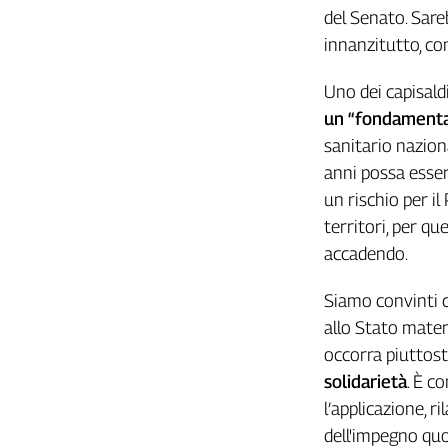
Girasoli
del Senato. Sare
Il
innanzitutto, cont
Sassolino
Linea
Uno dei capisaldi
Economica
un “fondamental
Tech
sanitario nazion
It
Easy
anni possa esser
un rischio per il
Inserti
territori, per q
Idea
accadendo.
Diffusa
InFlai
Siamo convinti c
allo Stato mater
Le
trasmissioni
occorra piuttos
tv
solidarietà
. È c
Work
l’applicazione, r
in
dell'impegno quo
Progress