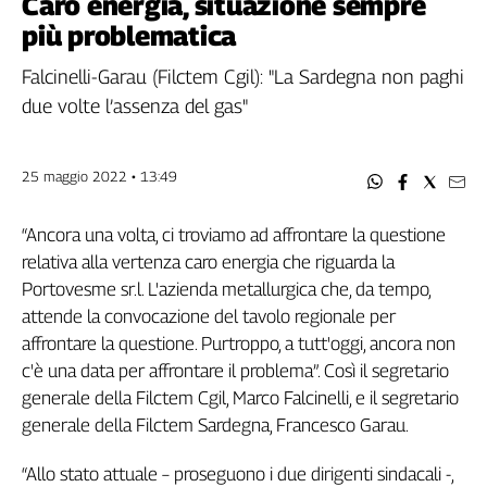
Caro energia, situazione sempre
Filcams
più problematica
Filctem
Fillea
Falcinelli-Garau (Filctem Cgil): "La Sardegna non paghi
Filt
due volte l’assenza del gas"
Fiom
Fisac
25 maggio 2022 • 13:49
Flai
Flc
“Ancora una volta, ci troviamo ad affrontare la questione
Fp
relativa alla vertenza caro energia che riguarda la
Nidil
Portovesme sr.l. L'azienda metallurgica che, da tempo,
Slc
attende la convocazione del tavolo regionale per
Spi
affrontare la questione. Purtroppo, a tutt'oggi, ancora non
Inca
c'è una data per affrontare il problema”. Così il segretario
Caaf
generale della Filctem Cgil, Marco Falcinelli, e il segretario
generale della Filctem Sardegna, Francesco Garau.
Speciali
G8
“Allo stato attuale – proseguono i due dirigenti sindacali -,
di