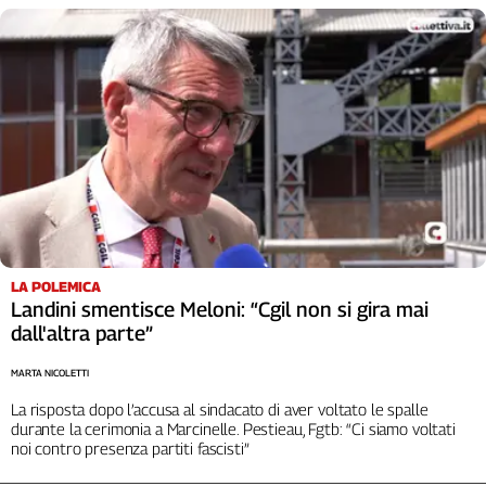
Liguria
Lombardia
Marche
Piemonte
Puglia
Sardegna
Sicilia
Toscana
Trentino
Umbria
LA POLEMICA
Valle
Landini smentisce Meloni: “Cgil non si gira mai
D'Aosta
dall'altra parte”
Veneto
MARTA NICOLETTI
Archivio
Storico
La risposta dopo l’accusa al sindacato di aver voltato le spalle
1955-
durante la cerimonia a Marcinelle. Pestieau, Fgtb: “Ci siamo voltati
2014
noi contro presenza partiti fascisti”