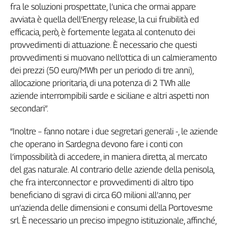
fra le soluzioni prospettate, l’unica che ormai appare
Genova,
avviata è quella dell’Energy release, la cui fruibilità ed
il
efficacia, però, è fortemente legata al contenuto dei
sangue
della
provvedimenti di attuazione. È necessario che questi
ragione
provvedimenti si muovano nell’ottica di un calmieramento
120
dei prezzi (50 euro/MWh per un periodo di tre anni),
anni
allocazione prioritaria, di una potenza di 2 TWh alle
Cgil
aziende interrompibili sarde e siciliane e altri aspetti non
Collettiva
secondari”.
Academy
“Inoltre – fanno notare i due segretari generali -, le aziende
Collettiva
Play
che operano in Sardegna devono fare i conti con
Rubriche
l’impossibilità di accedere, in maniera diretta, al mercato
del gas naturale. Al contrario delle aziende della penisola,
Collettiva
che fra interconnector e provvedimenti di altro tipo
Talk
beneficiano di sgravi di circa 60 milioni all’anno, per
La
settimana
un’azienda delle dimensioni e consumi della Portovesme
Collettiva
srl. È necessario un preciso impegno istituzionale, affinché,