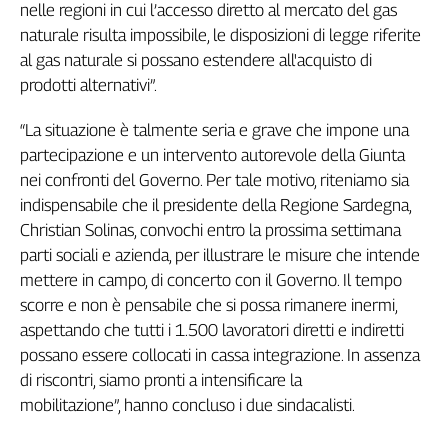
Girasoli
nelle regioni in cui l’accesso diretto al mercato del gas
Il
naturale risulta impossibile, le disposizioni di legge riferite
Sassolino
al gas naturale si possano estendere all'acquisto di
Linea
prodotti alternativi”.
Economica
Tech
“La situazione è talmente seria e grave che impone una
It
partecipazione e un intervento autorevole della Giunta
Easy
nei confronti del Governo. Per tale motivo, riteniamo sia
indispensabile che il presidente della Regione Sardegna,
Inserti
Christian Solinas, convochi entro la prossima settimana
Idea
parti sociali e azienda, per illustrare le misure che intende
Diffusa
mettere in campo, di concerto con il Governo. Il tempo
InFlai
scorre e non è pensabile che si possa rimanere inermi,
aspettando che tutti i 1.500 lavoratori diretti e indiretti
Le
trasmissioni
possano essere collocati in cassa integrazione. In assenza
tv
di riscontri, siamo pronti a intensificare la
Work
mobilitazione”, hanno concluso i due sindacalisti.
in
Progress