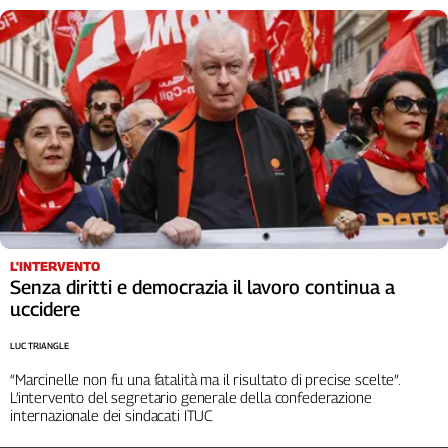
Cerca
Contatti
La
redazione
Newsletter
L'INTERVENTO
Social
Senza diritti e democrazia il lavoro continua a
uccidere
LUC TRIANGLE
“Marcinelle non fu una fatalità ma il risultato di precise scelte”.
L’intervento del segretario generale della confederazione
internazionale dei sindacati ITUC