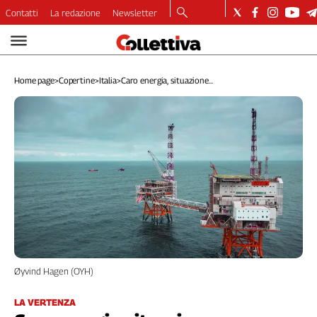
Contatti
La redazione
Newsletter
Video
Podcast
Home page
>
Copertine
>
Italia
>
Caro energia, situazione...
Dirette
Longform
Copertine
Economia
Lavoro
Ambiente
Diritti
Welfare
Italia
Internazionale
Culture
Øyvind Hagen (OYH)
Categorie
LA VERTENZA