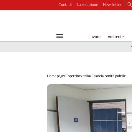
Contatti
La redazione
Newsletter
Video
Podcast
Dirette
Lavoro
Ambiente
Longform
Copertine
Economia
Lavoro
Ambiente
Home page
>
Copertine
>
Italia
>
Calabria, sanità pubblic...
Diritti
Welfare
Italia
Internazionale
Culture
Categorie