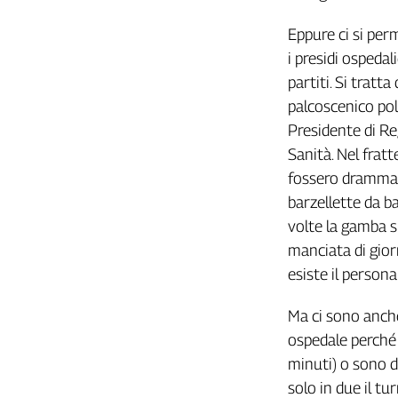
L'Italia
Eppure ci si perm
nel
Lavoro
i presidi ospeda
partiti. Si tratta
Territori
palcoscenico pol
Abruzzo-
Presidente di Re
Molise
Sanità. Nel frat
Alto
fossero drammati
Adige
barzellette da b
Basilicata
volte la gamba s
Calabria
manciata di gior
Campania
esiste il persona
Emilia-
Romagna
Ma ci sono anche
Friuli
Venezia
ospedale perch
Giulia
minuti) o sono d
Lazio
solo in due il tu