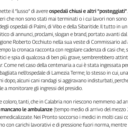
ette il “lusso” di avere
ospedali chiusi e altri “posteggiati”
lieri che non sono stati mai terminati o i cui lavori non sono
 degli ospedali di Palmi, di Vibo e della Sibaritide. Il tutto in un
itico di annunci, proclami, slogan e brand, portato avanti dal
gione Roberto Occhiuto nella sua veste di Commissario ad a
tempo la cronaca racconta con regolare cadenza di casi che, 
ci e spia di qualcosa di ben più grave, sembrerebbero attint
ar. Come nel caso della centenaria a cui è stata ingessata pe
bagliata nell’ospedale di Lamezia Terme; lo stesso in cui, un
ni dopo, alcuni cani randagi si aggiravano indisturbati, perc
le a monitorare gli ingressi del presidio.
 coloro, tanti, che in Calabria non riescono nemmeno ad arr
é
mancano le ambulanze
(tempo medio di arrivo del mezzo
emedicalizzate. Nei Pronto soccorso i medici in molti casi 
rno con carichi lavorativi e di pressione fuori norma, mentre 