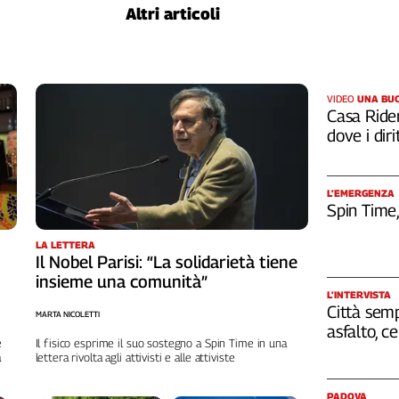
Altri articoli
VIDEO
UNA BUO
Casa Rider
dove i diri
L’EMERGENZA
Spin Time
LA LETTERA
Il Nobel Parisi: “La solidarietà tiene
insieme una comunità”
L’INTERVISTA
Città semp
MARTA NICOLETTI
asfalto, c
e
Il fisico esprime il suo sostegno a Spin Time in una
a
lettera rivolta agli attivisti e alle attiviste
PADOVA