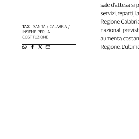
Liguria
sale d’attesa si
Lombardia
servizi, reparti, 
Marche
Regione Calabri
Piemonte
TAG:
SANITÀ
CALABRIA
nazionali previst
INSIEME PER LA
Puglia
COSTITUZIONE
aumenta costant
Sardegna
Regione. L’ultim
Sicilia
Toscana
Trentino
Umbria
Valle
D'Aosta
Veneto
Archivio
Storico
1955-
2014