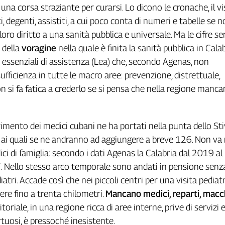
in una corsa straziante per curarsi. Lo dicono le cronache, il v
, degenti, assistiti, a cui poco conta di numeri e tabelle se no
 loro diritto a una sanità pubblica e universale. Ma le cifre s
 della
voragine
nella quale è finita la sanità pubblica in Calab
li essenziali di assistenza (Lea) che, secondo Agenas, non
ufficienza in tutte le macro aree: prevenzione, distrettuale,
on si fa fatica a crederlo se si pensa che nella regione manc
rimento dei medici cubani ne ha portati nella punta dello Sti
 ai quali se ne andranno ad aggiungere a breve 126. Non va
ici di famiglia: secondo i dati Agenas la Calabria dal 2019 a
. Nello stesso arco temporale sono andati in pensione senz
iatri. Accade così che nei piccoli centri per una visita pediatr
re fino a trenta chilometri.
Mancano medici, reparti, macc
toriale, in una regione ricca di aree interne, prive di servizi 
tuosi, è pressoché inesistente.