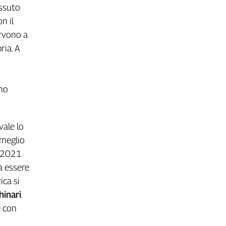
issuto
n il
ervono a
ria. A
ano
vale lo
 meglio
l 2021
a essere
ica si
hinari
.
e con