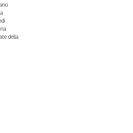
cano
la
ndi
ria
te della