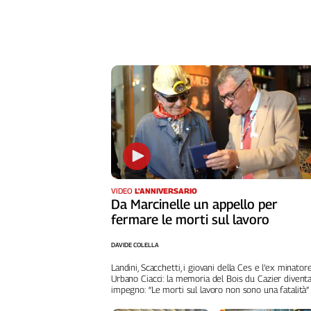
Cerca
Contatti
La
redazione
Newsletter
VIDEO
L'ANNIVERSARIO
Social
Da Marcinelle un appello per
fermare le morti sul lavoro
DAVIDE COLELLA
Landini, Scacchetti, i giovani della Ces e l’ex minator
Urbano Ciacci: la memoria del Bois du Cazier divent
impegno: “Le morti sul lavoro non sono una fatalità”