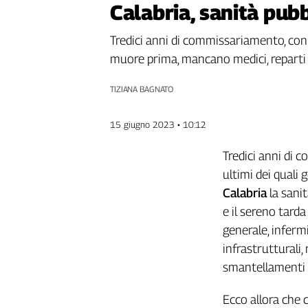
Calabria, sanità pub
Genova,
il
Tredici anni di commissariamento, con 
sangue
muore prima, mancano medici, reparti
della
ragione
TIZIANA BAGNATO
120
anni
Cgil
15 giugno 2023 • 10:12
Collettiva
Academy
Tredici anni di c
ultimi dei quali
Collettiva
Calabria
la sani
Play
Rubriche
e il sereno tard
generale, infermi
Collettiva
Talk
infrastrutturali,
La
smantellamenti e
settimana
Collettiva
Ecco allora che 