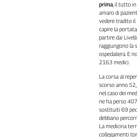
Girasoli
prima
, il tutto 
Il
amaro di pazienti
Sassolino
vedere tradito il
Linea
capire la portata
Economica
partire dai Livel
Tech
It
raggiungono la s
Easy
ospedaliera. E n
2163 medici.
Inserti
Idea
La corsa al repe
Diffusa
scorso anno 52,
InFlai
nel caso dei med
ne ha perso 407
Le
trasmissioni
sostituiti 69 ped
tv
debbano percorre
Work
La medicina terri
in
collegamenti tor
Progress