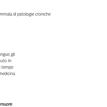
 ammala di patologie croniche
ngue, gli
uto. In
po tempo
 medicina
e muore