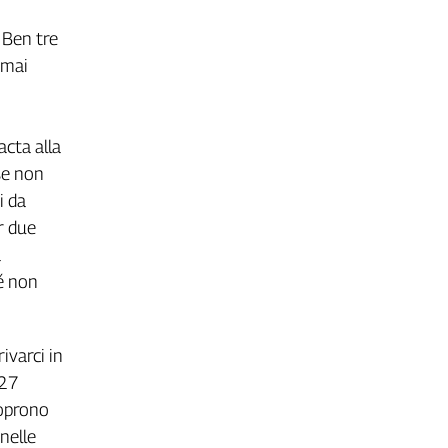
. Ben tre
 mai
cta alla
se non
i da
r due
a
hé non
ivarci in
 27
coprono
nelle