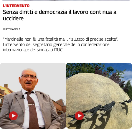
L'INTERVENTO
Cerca
Senza diritti e democrazia il lavoro continua a
uccidere
Contatti
LUC TRIANGLE
“Marcinelle non fu una fatalità ma il risultato di precise scelte”.
La
L’intervento del segretario generale della confederazione
internazionale dei sindacati ITUC
redazione
Newsletter
Social