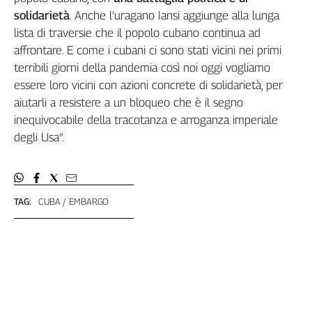
Girasoli
solidarietà
. Anche l’uragano Iansi aggiunge alla lunga
Il
lista di traversie che il popolo cubano continua ad
Sassolino
affrontare. E come i cubani ci sono stati vicini nei primi
Linea
terribili giorni della pandemia così noi oggi vogliamo
Economica
essere loro vicini con azioni concrete di solidarietà, per
Tech
It
aiutarli a resistere a un bloqueo che è il segno
Easy
inequivocabile della tracotanza e arroganza imperiale
degli Usa”.
Inserti
Idea
Diffusa
TAG:
CUBA
EMBARGO
InFlai
Le
trasmissioni
tv
Work
in
Progress