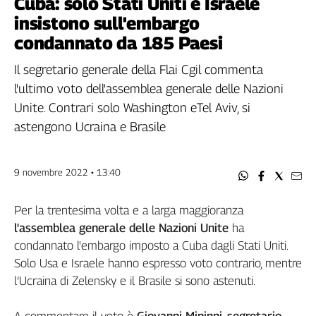
Cuba: solo Stati Uniti e Israele
Filcams
insistono sull'embargo
Filctem
condannato da 185 Paesi
Fillea
Filt
Il segretario generale della Flai Cgil commenta
Fiom
l'ultimo voto dell'assemblea generale delle Nazioni
Fisac
Unite. Contrari solo Washington eTel Aviv, si
Flai
astengono Ucraina e Brasile
Flc
Fp
9 novembre 2022 • 13:40
Nidil
Slc
Per la trentesima volta e a larga maggioranza
Spi
l'assemblea generale delle Nazioni Unite
ha
Inca
condannato l'embargo imposto a Cuba dagli Stati Uniti.
Caaf
Solo Usa e Israele hanno espresso voto contrario, mentre
Speciali
l’Ucraina di Zelensky e il Brasile si sono astenuti.
G8
di