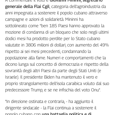
A commentare il voto è
Giovanni Mininni, segretario
Genova,
generale della Flai Cgil
, categoria dell'agroindustria da
il
anni impegnata a sostenere il popolo cubano attraverso
sangue
campagne e azioni di solidarietà. Mininni ha
della
sottolineato come “ben 185 Paesi hanno approvato la
ragione
mozione di condanna di un bloqueo che solo negli ultimi
120
dodici mesi ha prodotto perdite per lo Stato cubano
anni
Cgil
valutate in 3806 milioni di dollari, con aumento del 49%
rispetto ai sei mesi precedenti, condannando la
Collettiva
Academy
popolazione alla fame. Numeri e comportamenti che la
dicono lunga sul concetto di democrazia e rispetto della
Collettiva
sovranità degli altri Paesi da parte degli Stati Uniti (e
Play
Israele). Il presidente Biden ha mantenuto il vero e
Rubriche
proprio strangolamento dell’isola caraibica voluto dal suo
Collettiva
predecessore Trump, e se ne infischia del voto Onu".
Talk
La
"In direzione ostinata e contraria, - ha aggiunto il
settimana
dirigente sindacale - la Flai continua a sostenere il
Collettiva
popolo cubano, con
una battaglia politica e di