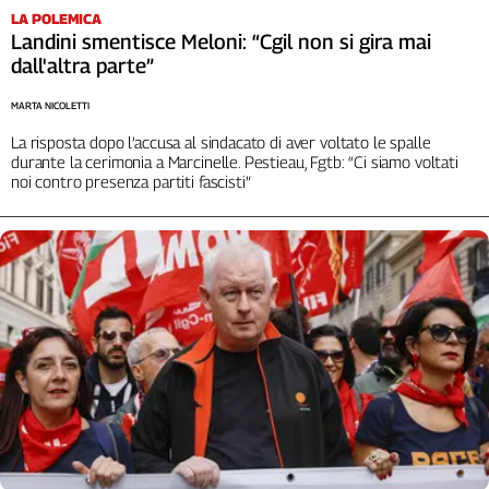
Liguria
LA POLEMICA
Lombardia
Landini smentisce Meloni: “Cgil non si gira mai
Marche
dall'altra parte”
Piemonte
MARTA NICOLETTI
Puglia
La risposta dopo l’accusa al sindacato di aver voltato le spalle
Sardegna
durante la cerimonia a Marcinelle. Pestieau, Fgtb: “Ci siamo voltati
Sicilia
noi contro presenza partiti fascisti”
Toscana
Trentino
Umbria
Valle
D'Aosta
Veneto
Archivio
Storico
1955-
2014