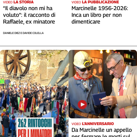
LA STORIA
LA PUBBLICAZIONE
VIDEO
VIDEO
“Il diavolo non mi ha
Marcinelle 1956-2026:
voluto”: il racconto di
Inca un libro per non
Raffaele, ex minatore
dimenticare
DANIELE DIEZ E DAVIDE COLELLA
L'ANNIVERSARIO
VIDEO
Da Marcinelle un appello
per fermare le morti sul