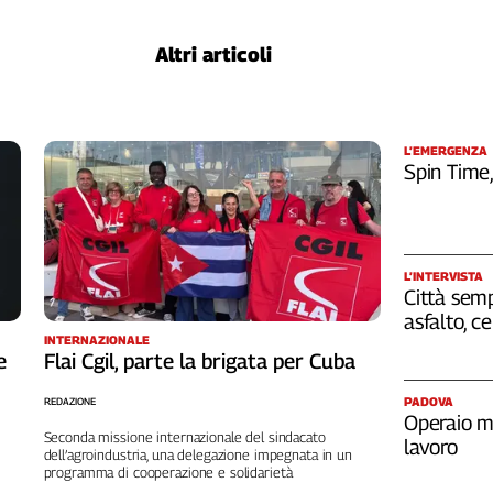
Altri articoli
L’EMERGENZA
Spin Time
L’INTERVISTA
Città semp
asfalto, c
INTERNAZIONALE
e
Flai Cgil, parte la brigata per Cuba
PADOVA
REDAZIONE
Operaio m
Seconda missione internazionale del sindacato
lavoro
dell’agroindustria, una delegazione impegnata in un
programma di cooperazione e solidarietà