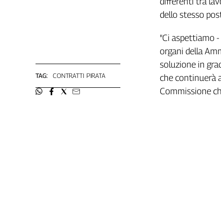
differenti tra la
L'Italia
dello stesso post
nel
Lavoro
"Ci aspettiamo -
organi della Amm
Territori
soluzione in gra
Abruzzo-
TAG:
CONTRATTI PIRATA
che continuerà a 
Molise
Commissione che
Alto
Adige
Basilicata
Calabria
Campania
Emilia-
Romagna
Friuli
Venezia
Giulia
Lazio