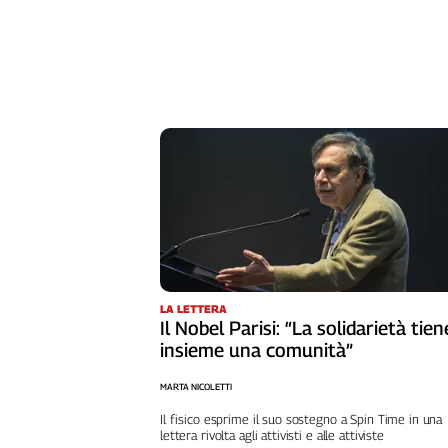
Liguria
Lombardia
Marche
Piemonte
Puglia
Sardegna
Sicilia
Toscana
Trentino
Umbria
Valle
D'Aosta
LA LETTERA
Veneto
Il Nobel Parisi: “La solidarietà tien
insieme una comunità”
Archivio
Storico
MARTA NICOLETTI
1955-
2014
Il fisico esprime il suo sostegno a Spin Time in una
lettera rivolta agli attivisti e alle attiviste