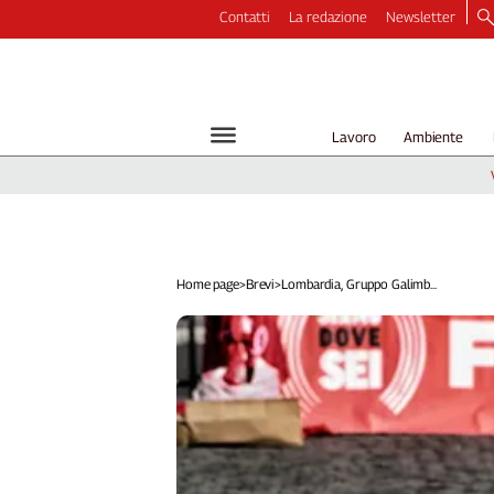
Contatti
La redazione
Newsletter
Video
Podcast
Dirette
Lavoro
Ambiente
Longform
Copertine
Economia
Lavoro
Ambiente
Home page
>
Brevi
>
Lombardia, Gruppo Galimb...
Diritti
Welfare
Italia
Internazionale
Culture
Categorie