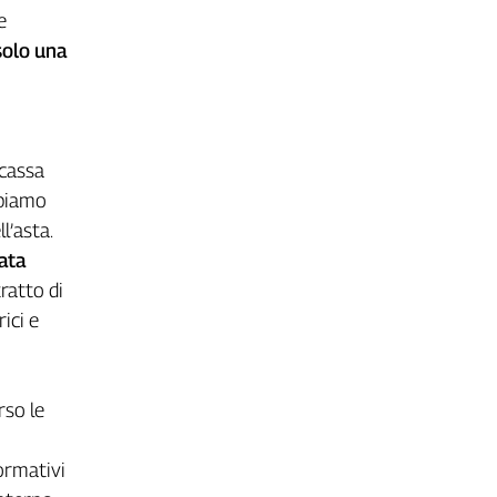
e
solo una
 cassa
bbiamo
l’asta.
ata
ratto di
ici e
rso le
ormativi