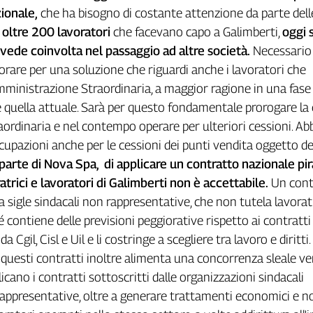
ionale,
che ha bisogno di costante attenzione da parte dell
 oltre 200 lavoratori
che facevano capo a Galimberti,
oggi 
 vede coinvolta nel passaggio ad altre società.
Necessario
orare per una soluzione che riguardi anche i lavoratori che
ministrazione Straordinaria, a maggior ragione in una fase
quella attuale. Sarà per questo fondamentale prorogare la
aordinaria e nel contempo operare per ulteriori cessioni. A
cupazioni anche per le cessioni dei punti vendita oggetto del
parte di Nova Spa, di applicare un contratto nazionale pir
atrici e lavoratori di Galimberti non è accettabile.
Un cont
a sigle sindacali non rappresentative, che non tutela lavoratr
é contiene delle previsioni peggiorative rispetto ai contratti
 da Cgil, Cisl e Uil e li costringe a scegliere tra lavoro e diritti.
i questi contratti inoltre alimenta una concorrenza sleale ve
cano i contratti sottoscritti dalle organizzazioni sindacali
ppresentative, oltre a generare trattamenti economici e n