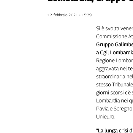
Genova,
il
12 febbraio 2021 • 15:39
sangue
della
Si è svolta vene
ragione
Commissione Att
120
Gruppo Galimbe
anni
Cgil
a Cgil Lombardi
Collettiva
Regione Lombardi
Academy
aggravata nel t
straordinaria ne
Collettiva
Play
stesso Tribunale
Rubriche
giorni scorsi c’è
Lombardia nei qua
Collettiva
Talk
Pavia e Seregno
La
Unieuro.
settimana
Collettiva
"La lunga crisi 