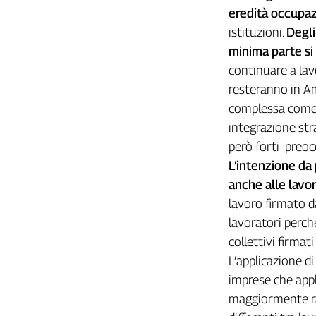
Girasoli
eredità occupaz
Il
istituzioni.
Degli
Sassolino
minima parte si
Linea
continuare a lav
Economica
Tech
resteranno in Am
It
complessa come 
Easy
integrazione str
però forti preoc
Inserti
L’intenzione da 
Idea
anche alle lavor
Diffusa
lavoro firmato d
InFlai
lavoratori perch
Le
collettivi firmati
trasmissioni
tv
L’applicazione d
imprese che appli
Work
maggiormente ra
in
Progress