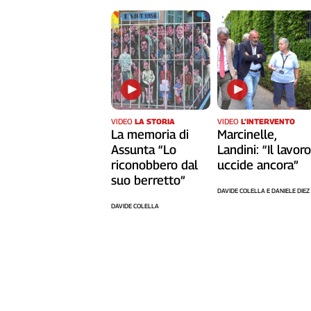
Cerca
Contatti
La
redazione
VIDEO
LA STORIA
VIDEO
L’INTERVENTO
La memoria di
Marcinelle,
Assunta “Lo
Landini: “Il lavor
Newsletter
riconobbero dal
uccide ancora”
suo berretto”
DAVIDE COLELLA E DANIELE DIEZ
Social
DAVIDE COLELLA