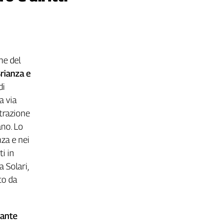
ne del
rianza e
di
a via
trazione
ano. Lo
za e nei
ti in
a Solari,
to da
sante