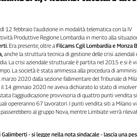
rdì 12 febbraio l’audizione in modalità telematica con la IV
ività Produttive Regione Lombardia in merito alla situazio
rti.
Era presente, oltre a
Filcams Cgil Lombardia e Monza B
a,
anche la struttura tecnica di gestione delle crisi aziendali 
a. La crisi aziendale strutturale è partita nel 2015 e si è vi
empo. La società è stata ammessa alla procedura di amminis
l marzo 2020 dalla sezione fallimentare del Tribunale di Mil
 il 14 gennaio 2020 ne aveva dichiarato lo stato di insolven
 stata l’aggiudicazione provvisoria di quattro punti vendita si
li opereranno 67 lavoratori. I punti vendita siti a Milano vi
 passerebbero al gruppo Nova, mentre Limbiate verrà rileva
di Galimberti - si legge nella nota sindacale - lascia una pe