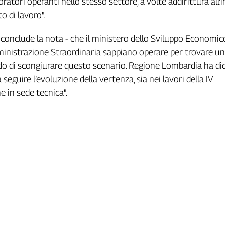
voratori operanti nello stesso settore, a volte addirittura all'
o di lavoro".
 conclude la nota - che il ministero dello Sviluppo Economico
inistrazione Straordinaria sappiano operare per trovare u
do di scongiurare questo scenario. Regione Lombardia ha di
seguire l’evoluzione della vertenza, sia nei lavori della IV
 in sede tecnica".