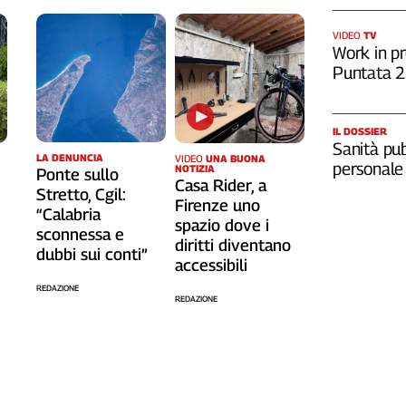
VIDEO
TV
Work in pr
Puntata 
IL DOSSIER
Sanità pub
LA DENUNCIA
VIDEO
UNA BUONA
personale
NOTIZIA
Ponte sullo
Casa Rider, a
Stretto, Cgil:
o
Firenze uno
“Calabria
spazio dove i
sconnessa e
diritti diventano
dubbi sui conti”
accessibili
REDAZIONE
REDAZIONE