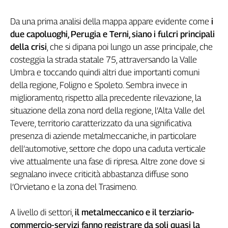
L'Italia
Da una prima analisi della mappa appare evidente come
i
nel
Lavoro
due capoluoghi, Perugia e Terni, siano i fulcri principali
della crisi
, che si dipana poi lungo un asse principale, che
Territori
costeggia la strada statale 75, attraversando la Valle
Umbra e toccando quindi altri due importanti comuni
Abruzzo-
Molise
della regione, Foligno e Spoleto. Sembra invece in
Alto
miglioramento, rispetto alla precedente rilevazione, la
Adige
situazione della zona nord della regione, l’Alta Valle del
Basilicata
Tevere, territorio caratterizzato da una significativa
Calabria
presenza di aziende metalmeccaniche, in particolare
Campania
dell’automotive, settore che dopo una caduta verticale
Emilia-
vive attualmente una fase di ripresa. Altre zone dove si
Romagna
segnalano invece criticità abbastanza diffuse sono
Friuli
l’Orvietano e la zona del Trasimeno.
Venezia
Giulia
A livello di settori,
il metalmeccanico e il terziario-
Lazio
commercio-servizi fanno registrare da soli quasi la