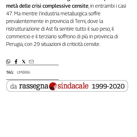
Liguria
metà delle crisi complessive censite
, in entrambi i casi
Lombardia
47. Ma mentre l’industria metallurgica soffre
Marche
prevalentemente in provincia di Terni, dove la
Piemonte
ristrutturazione di Ast fa sentire tutto il suo peso, il
Puglia
commercio e il terziario soffrono di più in provincia di
Sardegna
Perugia, con 29 situazioni di criticità censite.
Sicilia
Toscana
Trentino
TAG:
UMBRIA
Umbria
Valle
D'Aosta
Veneto
Archivio
Storico
1955-
2014