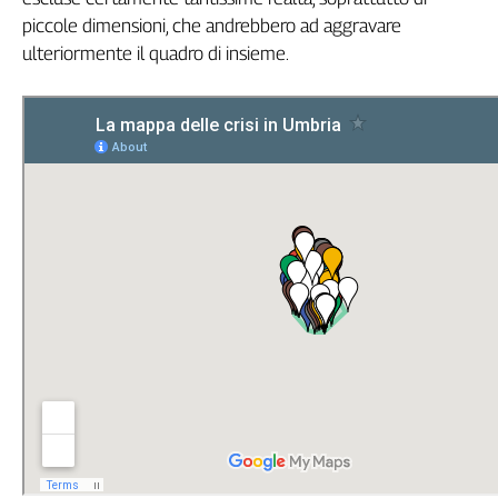
Girasoli
piccole dimensioni, che andrebbero ad aggravare
Il
ulteriormente il quadro di insieme.
Sassolino
Linea
Economica
Tech
It
Easy
Inserti
Idea
Diffusa
InFlai
Le
trasmissioni
tv
Work
in
Progress