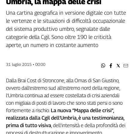
Umbria, la mappa delle crisi
Filcams
Filctem
Una cartina geografica in versione digitale con tutte
Fillea
le vertenze e le situazioni di difficoltà occupazionale
Filt
del sistema produttivo umbro, segnalate dalle
Fiom
categorie della Cgil. Sono oltre 190 le criticità
Fisac
aperte, un numero in costante aumento
Flai
Flc
31 luglio 2015 • 00:00
Fp
Nidil
Dalla Brai Cost di Stroncone, alla Omas di San Giustino,
Slc
ovvero dall’estremo sud all’estremo nord della regione,
Spi
l’Umbria continua ad essere costellata di crisi aziendali
Inca
con migliaia di posti di lavoro che sono stati persi o sono
Caaf
fortemente a rischio.
La nuova “Mappa delle crisi”,
realizzata dalla Cgil dell’Umbria, è una testimonianza,
Speciali
prima di tutto visiva
, dell’intensità e della profondità dei
G8
processi di destrutturazione e impoverimento
di