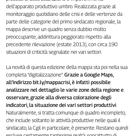
dell’apparato produttivo umbro. Realizzata grazie al
Genova,
il
monitoraggio quotidiano delle crisi e delle vertenze da
sangue
parte delle categorie del primo sindacato regionale, la
della
mappa descrive un quadro senza dubbio molto
ragione
preoccupante, addirittura peggiorato rispetto alla
120
precedente rilevazione (estate 2013), con circa 190
anni
situazioni di criticità segnalate nei vari settori.
Cgil
Collettiva
La novità di questa edizione della mappa sta poi nella sua
Academy
completa “digitalizzazione”.
Grazie a Google Maps,
Collettiva
all’indirizzo bit.ly/mappacrisi, è infatti possibile
Play
analizzare nel dettaglio le varie zone della regione e
Rubriche
osservare, grazie alla diversa colorazione degli
Collettiva
indicatori, la situazione dei vari settori produttivi
.
Talk
Naturalmente, si tratta comunque di quadro incompleto,
La
che include soltanto le attività produttive nelle quali il
settimana
sindacato, la Cgil in particolare, è presente. Restano quindi
Collettiva
escluse certamente tantissime realtà, soprattutto di