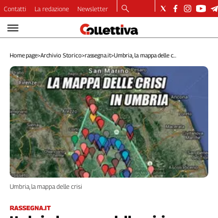
Contatti
La redazione
Newsletter
Video
Podcast
Home page
>
Archivio Storico
>
rassegna.it
>
Umbria, la mappa delle c...
Dirette
Longform
Copertine
Economia
Lavoro
Ambiente
Diritti
Welfare
Italia
Internazionale
Umbria, la mappa delle crisi
Culture
Categorie
RASSEGNA.IT