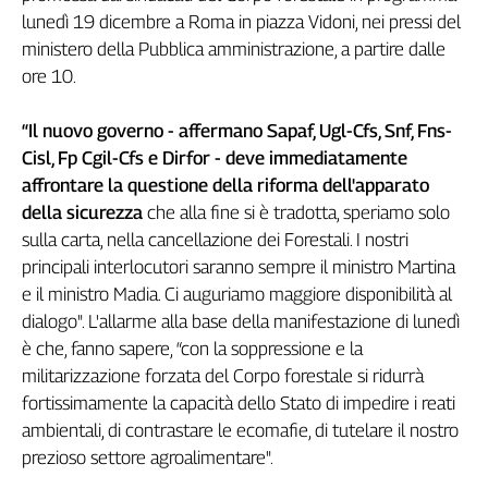
lunedì 19 dicembre a Roma in piazza Vidoni, nei pressi del
Genova,
il
ministero della Pubblica amministrazione, a partire dalle
sangue
ore 10.
della
ragione
“Il nuovo governo - affermano Sapaf, Ugl-Cfs, Snf, Fns-
120
Cisl, Fp Cgil-Cfs e Dirfor - deve immediatamente
anni
affrontare la questione della riforma dell'apparato
Cgil
della sicurezza
che alla fine si è tradotta, speriamo solo
Collettiva
sulla carta, nella cancellazione dei Forestali. I nostri
Academy
principali interlocutori saranno sempre il ministro Martina
Collettiva
e il ministro Madia. Ci auguriamo maggiore disponibilità al
Play
dialogo". L'allarme alla base della manifestazione di lunedì
Rubriche
è che, fanno sapere, “con la soppressione e la
Collettiva
militarizzazione forzata del Corpo forestale si ridurrà
Talk
fortissimamente la capacità dello Stato di impedire i reati
La
ambientali, di contrastare le ecomafie, di tutelare il nostro
settimana
prezioso settore agroalimentare".
Collettiva