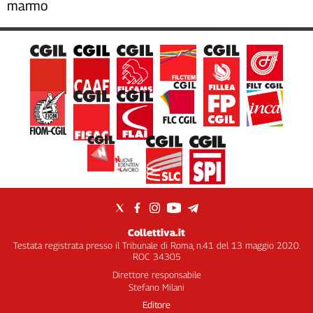
marmo
Collettiva.it
Testata registrata presso il Tribunale di Roma, n.41 del 13 maggio 2020.
ROC 34305
Direttore responsabile
Stefano Milani
Editore