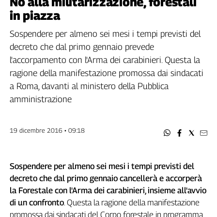
No alla militarizzazione, forestali
Filcams
in piazza
Filctem
Fillea
Sospendere per almeno sei mesi i tempi previsti del
Filt
decreto che dal primo gennaio prevede
Fiom
l'accorpamento con l'Arma dei carabinieri. Questa la
Fisac
ragione della manifestazione promossa dai sindacati
Flai
a Roma, davanti al ministero della Pubblica
Flc
amministrazione
Fp
Nidil
19 dicembre 2016 • 09:18
Slc
Spi
Inca
Sospendere per almeno sei mesi i tempi previsti del
Caaf
decreto che dal primo gennaio cancellerà e accorperà
la Forestale con l'Arma dei carabinieri, insieme all'avvio
Speciali
di un confronto
. Questa la ragione della manifestazione
G8
promossa dai sindacati del Corpo forestale in programma
di