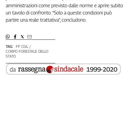
amministrazioni come previsto dalle norme e aprire subito
L'Italia
nel
un tavolo di confronto. “Solo a queste condizioni può
Lavoro
partire una reale trattativa”, concludono.
Territori
Abruzzo-
Molise
TAG:
FP CGIL
CORPO FORESTALE DELLO
Alto
STATO
Adige
Basilicata
Calabria
Campania
Emilia-
Romagna
Friuli
Venezia
Giulia
Lazio