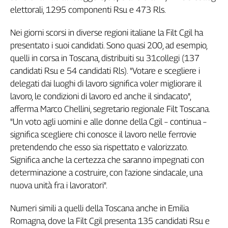
elettorali, 1295 componenti Rsu e 473 Rls.
Genova,
il
Nei giorni scorsi in diverse regioni italiane la Filt Cgil ha
sangue
della
presentato i suoi candidati. Sono quasi 200, ad esempio,
ragione
quelli in corsa in Toscana, distribuiti su 31collegi (137
120
candidati Rsu e 54 candidati Rls). "Votare e scegliere i
anni
delegati dai luoghi di lavoro significa voler migliorare il
Cgil
lavoro, le condizioni di lavoro ed anche il sindacato",
Collettiva
afferma Marco Chellini, segretario regionale Filt Toscana.
Academy
"Un voto agli uomini e alle donne della Cgil – continua –
significa scegliere chi conosce il lavoro nelle ferrovie
Collettiva
Play
pretendendo che esso sia rispettato e valorizzato.
Rubriche
Significa anche la certezza che saranno impegnati con
Collettiva
determinazione a costruire, con l'azione sindacale, una
Talk
nuova unità fra i lavoratori".
La
settimana
Numeri simili a quelli della Toscana anche in Emilia
Collettiva
Romagna, dove la Filt Cgil presenta 135 candidati Rsu e