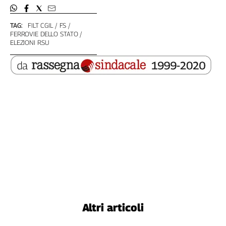
L'Italia
nel
TAG:
FILT CGIL
FS
Lavoro
FERROVIE DELLO STATO
ELEZIONI RSU
Territori
Abruzzo-
Molise
Alto
Adige
Basilicata
Calabria
Campania
Emilia-
Romagna
Friuli
Venezia
Giulia
Altri articoli
Lazio