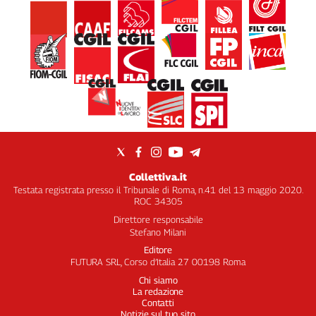
Collettiva.it
Testata registrata presso il Tribunale di Roma, n.41 del 13 maggio 2020.
ROC 34305
Direttore responsabile
Stefano Milani
Editore
FUTURA SRL, Corso d’Italia 27 00198 Roma
Chi siamo
La redazione
Contatti
Notizie sul tuo sito