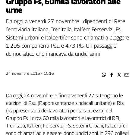
Gruppo Fs, 60mila lavoratori alle
Filcams
urne
Filctem
Fillea
Da oggi a venerdì 27 novembre i dipendenti di Rete
Filt
ferroviaria italiana, Trenitalia, Italferr, Ferservizi, Fs,
Fiom
Sistemi urbani e Italcertifer sono chiamati a eleggere
Fisac
1.295 componenti Rsu e 473 Rls. Un passaggio
Flai
democratico che mancava da undici anni
Flc
Fp
24 novembre 2015 • 10:16
Nidil
Slc
Spi
Da oggi, 24 novembre, e fino a venerdì 27 si tengono le
Inca
elezioni di Rsu (Rappresentanze sindacali unitarie) e Rls
Caaf
(Rappresentanti dei lavoratori per la sicurezza) nel
Gruppo Fs. I circa 60 mila lavoratori e lavoratrici di RFI,
Speciali
Trenitalia, Italferr, Ferservizi, FS, Sistemi Urbani, Italcertifer
G8
sono chiamati ad eleggere, dopo undici anni, in 296 collegi
di