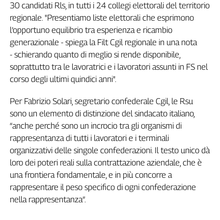
Girasoli
30 candidati Rls, in tutti i 24 collegi elettorali del territorio
Il
regionale. "Presentiamo liste elettorali che esprimono
Sassolino
l’opportuno equilibrio tra esperienza e ricambio
Linea
generazionale - spiega la Filt Cgil regionale in una nota
Economica
- schierando quanto di meglio si rende disponibile,
Tech
soprattutto tra le lavoratrici e i lavoratori assunti in FS nel
It
corso degli ultimi quindici anni".
Easy
Per Fabrizio Solari, segretario confederale Cgil, le Rsu
Inserti
sono un elemento di distinzione del sindacato italiano,
Idea
“anche perché sono un incrocio tra gli organismi di
Diffusa
rappresentanza di tutti i lavoratori e i terminali
InFlai
organizzativi delle singole confederazioni. Il testo unico dà
loro dei poteri reali sulla contrattazione aziendale, che è
Le
trasmissioni
una frontiera fondamentale, e in più concorre a
tv
rappresentare il peso specifico di ogni confederazione
Work
nella rappresentanza”.
in
Progress