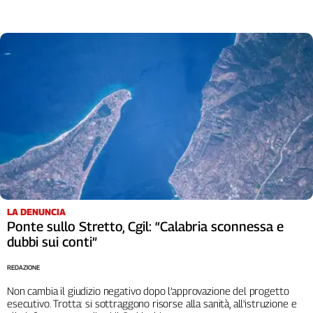
Liguria
Lombardia
Marche
Piemonte
Puglia
Sardegna
Sicilia
Toscana
Trentino
Umbria
Valle
D'Aosta
LA DENUNCIA
Veneto
Ponte sullo Stretto, Cgil: “Calabria sconnessa e
dubbi sui conti”
Archivio
Storico
REDAZIONE
1955-
2014
Non cambia il giudizio negativo dopo l’approvazione del progetto
esecutivo. Trotta: si sottraggono risorse alla sanità, all'istruzione e