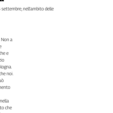
6 settembre, nell'ambito delle
N
o
n
a
e
c
h
e
e
z
i
o
o
l
o
g
n
a
.
c
h
e
n
o
i
.
u
ò
m
e
n
t
o
n
e
l
l
a
t
o
c
h
e