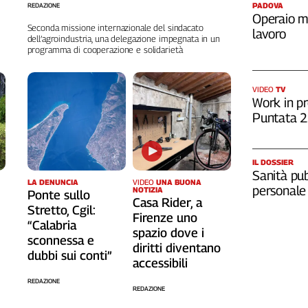
PADOVA
REDAZIONE
Operaio m
Seconda missione internazionale del sindacato
lavoro
dell’agroindustria, una delegazione impegnata in un
programma di cooperazione e solidarietà
VIDEO
TV
Work in pr
Puntata 
IL DOSSIER
Sanità pub
LA DENUNCIA
VIDEO
UNA BUONA
personale
NOTIZIA
Ponte sullo
Casa Rider, a
Stretto, Cgil:
o
Firenze uno
“Calabria
spazio dove i
sconnessa e
diritti diventano
dubbi sui conti”
accessibili
REDAZIONE
REDAZIONE