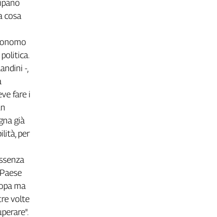
i
p
a
n
o
a
c
o
s
a
o
n
o
m
o
p
o
l
i
t
i
c
a
.
L
a
n
d
i
n
i
-
,
a
e
v
e
f
a
r
e
i
u
n
g
n
a
g
i
à
b
i
l
i
t
à
,
p
e
r
s
s
e
n
z
a
P
a
e
s
e
o
p
a
m
a
t
r
e
v
o
l
t
e
u
p
e
r
a
r
e
"
.