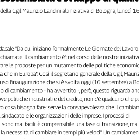
ella Cgil Maurizio Landini all'iniziativa di Bologna, lunedì 1
d
a
c
a
l
e
"
D
a
q
u
i
i
n
i
z
i
a
n
o
f
o
r
m
a
l
m
e
n
t
e
L
e
G
i
o
r
n
a
t
e
d
e
l
L
a
v
o
r
o
.
c
h
i
a
m
a
t
e
'
I
l
c
a
m
b
i
a
m
e
n
t
o
è
'
:
n
e
l
c
o
r
s
o
d
e
l
l
e
n
o
s
t
r
e
i
n
i
z
i
a
t
i
v
c
a
r
e
l
e
p
r
o
p
o
s
t
e
p
e
r
u
n
m
u
t
a
m
e
n
t
o
d
e
l
l
e
p
o
l
i
t
i
c
h
e
e
c
o
n
o
m
i
a
c
h
e
i
n
E
u
r
o
p
a
"
.
C
o
s
ì
i
l
s
e
g
r
e
t
a
r
i
o
g
e
n
e
r
a
l
e
d
e
l
l
a
C
g
i
l
,
M
a
u
r
i
u
s
o
l
'
i
n
a
u
g
u
r
a
z
i
o
n
e
c
h
e
s
i
è
s
v
o
l
t
a
o
g
g
i
(
1
6
s
e
t
t
e
m
b
r
e
)
a
B
m
o
d
i
c
a
m
b
i
a
m
e
n
t
o
-
h
a
a
v
v
e
r
t
i
t
o
-
,
p
e
r
ò
,
q
u
e
s
t
o
r
i
g
u
a
r
d
a
a
n
o
v
e
p
o
l
i
t
i
c
h
e
i
n
d
u
s
t
r
i
a
l
i
e
d
e
l
c
r
e
d
i
t
o
,
n
o
n
c
'
è
q
u
a
l
c
u
n
o
c
h
e
p
r
o
c
o
s
a
b
i
s
o
g
n
a
f
a
r
e
:
s
e
r
v
e
l
a
c
o
n
s
a
p
e
v
o
l
e
z
z
a
c
h
e
i
l
c
a
m
b
i
a
l
s
i
n
d
a
c
a
t
o
e
l
e
o
r
g
a
n
i
z
z
a
z
i
o
n
i
d
e
l
l
e
i
m
p
r
e
s
e
.
I
p
r
o
c
e
s
s
i
d
i
n
s
o
n
o
m
a
i
f
a
c
i
l
i
:
è
c
o
m
p
r
e
n
s
i
b
i
l
e
u
n
a
f
a
s
e
d
i
t
r
a
n
s
i
z
i
o
n
e
,
m
a
l
a
n
e
c
e
s
s
i
t
à
d
i
c
a
m
b
i
a
r
e
i
n
t
e
m
p
i
p
i
ù
v
e
l
o
c
i
"
.
U
n
c
a
m
b
i
a
m
e
n