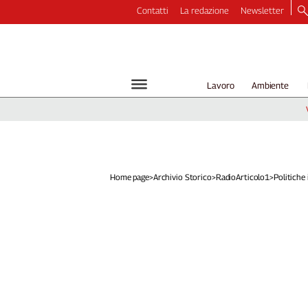
Contatti
La redazione
Newsletter
Video
Podcast
Dirette
Lavoro
Ambiente
Longform
Copertine
Economia
Lavoro
Ambiente
Home page
>
Archivio Storico
>
RadioArticolo1
>
Politiche i
Diritti
Welfare
Italia
Internazionale
Culture
Categorie