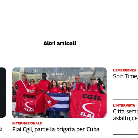
Altri articoli
L’EMERGENZA
Spin Time
L’INTERVISTA
Città semp
asfalto, c
INTERNAZIONALE
e
Flai Cgil, parte la brigata per Cuba