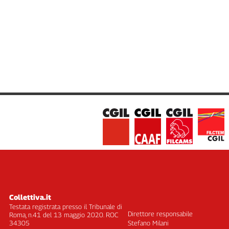
Collettiva.it
Testata registrata presso il Tribunale di
Direttore responsabile
Roma, n.41 del 13 maggio 2020. ROC
34305
Stefano Milani