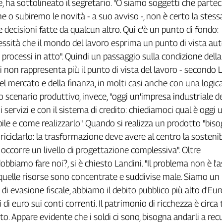
e
,
h
a
s
o
t
t
o
l
i
n
e
a
t
o
i
l
s
e
g
r
e
t
a
r
i
o
.
"
O
s
i
a
m
o
s
o
g
g
e
t
t
i
c
h
e
p
a
r
t
e
c
n
e
o
s
u
b
i
r
e
m
o
l
e
n
o
v
i
t
à
-
a
s
u
o
a
v
v
i
s
o
-
,
n
o
n
è
c
e
r
t
o
l
a
s
t
e
s
s
e
d
e
c
i
s
i
o
n
i
f
a
t
t
e
d
a
q
u
a
l
c
u
n
a
l
t
r
o
.
Q
u
i
c
'
è
u
n
p
u
n
t
o
d
i
f
o
n
d
o
:
e
s
s
i
t
à
c
h
e
i
l
m
o
n
d
o
d
e
l
l
a
v
o
r
o
e
s
p
r
i
m
a
u
n
p
u
n
t
o
d
i
v
i
s
t
a
a
u
t
p
r
o
c
e
s
s
i
i
n
a
t
t
o
"
.
Q
u
i
n
d
i
u
n
p
a
s
s
a
g
g
i
o
s
u
l
l
a
c
o
n
d
i
z
i
o
n
e
d
e
l
l
a
i
n
o
n
r
a
p
p
r
e
s
e
n
t
a
p
i
ù
i
l
p
u
n
t
o
d
i
v
i
s
t
a
d
e
l
l
a
v
o
r
o
-
s
e
c
o
n
d
o
e
l
m
e
r
c
a
t
o
e
d
e
l
l
a
f
n
a
n
z
a
,
i
n
m
o
l
t
i
c
a
s
i
a
n
c
h
e
c
o
n
u
n
a
l
o
g
i
c
o
s
c
e
n
a
r
i
o
p
r
o
d
u
t
t
i
v
o
,
i
n
v
e
c
e
,
"
o
g
g
i
u
n
'
i
m
p
r
e
s
a
i
n
d
u
s
t
r
i
a
l
e
d
i
s
e
r
v
i
z
i
e
c
o
n
i
l
s
i
s
t
e
m
a
d
i
c
r
e
d
i
t
o
:
c
h
i
e
d
i
a
m
o
c
i
q
u
a
l
è
o
g
g
i
b
i
l
e
e
c
o
m
e
r
e
a
l
i
z
z
a
r
l
o
"
.
Q
u
a
n
d
o
s
i
r
e
a
l
i
z
z
a
u
n
p
r
o
d
o
t
t
o
"
b
i
s
o
r
i
c
i
c
l
a
r
l
o
:
l
a
t
r
a
s
f
o
r
m
a
z
i
o
n
e
d
e
v
e
a
v
e
r
e
a
l
c
e
n
t
r
o
l
a
s
o
s
t
e
n
i
o
c
c
o
r
r
e
u
n
l
i
v
e
l
l
o
d
i
p
r
o
g
e
t
t
a
z
i
o
n
e
c
o
m
p
l
e
s
s
i
v
a
"
.
O
l
t
r
e
d
o
b
b
i
a
m
o
f
a
r
e
n
o
i
?
,
s
i
è
c
h
i
e
s
t
o
L
a
n
d
i
n
i
.
"
I
l
p
r
o
b
l
e
m
a
n
o
n
è
l
'
a
q
u
e
l
l
e
r
i
s
o
r
s
e
s
o
n
o
c
o
n
c
e
n
t
r
a
t
e
e
s
u
d
d
i
v
i
s
e
m
a
l
e
.
S
i
a
m
o
u
n
d
i
e
v
a
s
i
o
n
e
f
s
c
a
l
e
,
a
b
b
i
a
m
o
i
l
d
e
b
i
t
o
p
u
b
b
l
i
c
o
p
i
ù
a
l
t
o
d
'
E
u
r
i
d
i
e
u
r
o
s
u
i
c
o
n
t
i
c
o
r
r
e
n
t
i
.
I
l
p
a
t
r
i
m
o
n
i
o
d
i
r
i
c
c
h
e
z
z
a
è
c
i
r
c
a
t
o
.
A
p
p
a
r
e
e
v
i
d
e
n
t
e
c
h
e
i
s
o
l
d
i
c
i
s
o
n
o
,
b
i
s
o
g
n
a
a
n
d
a
r
l
i
a
r
e
c