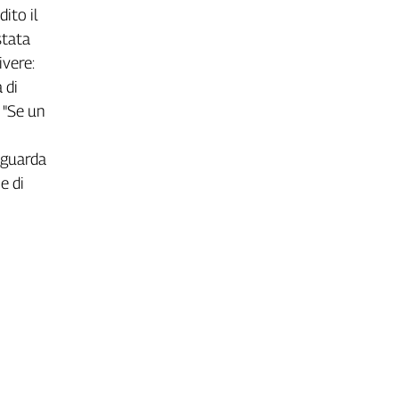
d
i
t
o
i
l
s
t
a
t
a
i
v
e
r
e
:
a
d
i
"
S
e
u
n
g
u
a
r
d
a
n
e
d
i