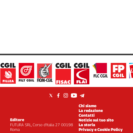
Chi siamo
La redazione
Contatti
Editore
Notizie sul tuo sito
FUTURA SRL, Corso d’Italia 27 00198
La storia
Roma
Privacy e Cookie Policy