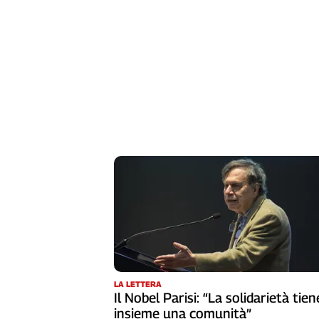
Liguria
Lombardia
Marche
Piemonte
Puglia
Sardegna
Sicilia
Toscana
Trentino
Umbria
Valle
D'Aosta
Veneto
Archivio
Storico
1955-
LA LETTERA
2014
Il Nobel Parisi: “La solidarietà tien
insieme una comunità”