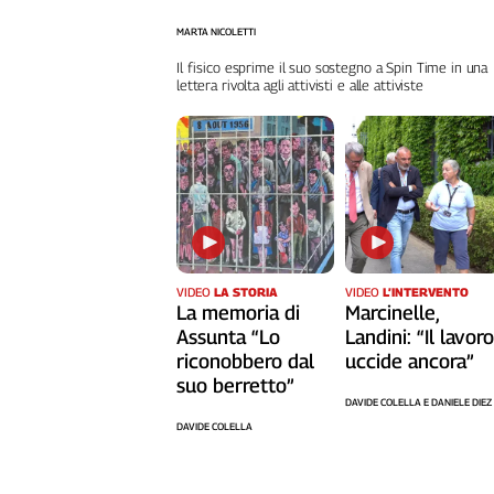
Cerca
MARTA NICOLETTI
Il fisico esprime il suo sostegno a Spin Time in una
lettera rivolta agli attivisti e alle attiviste
Contatti
La
redazione
Newsletter
VIDEO
LA STORIA
VIDEO
L’INTERVENTO
La memoria di
Marcinelle,
Social
Assunta “Lo
Landini: “Il lavor
riconobbero dal
uccide ancora”
suo berretto”
DAVIDE COLELLA E DANIELE DIEZ
DAVIDE COLELLA