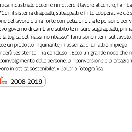
i
t
i
c
a
i
n
d
u
s
t
r
i
a
l
e
o
c
c
o
r
r
e
r
i
m
e
t
t
e
r
e
i
l
l
a
v
o
r
o
a
l
c
e
n
t
r
o
,
h
a
r
i
b
a
"
C
o
n
i
l
s
i
s
t
e
m
a
d
i
a
p
p
a
l
t
i
,
s
u
b
a
p
p
a
l
t
i
e
f
n
t
e
c
o
o
p
e
r
a
t
i
v
e
c
'
è
o
n
e
d
e
l
l
a
v
o
r
o
e
u
n
a
f
o
r
t
e
c
o
m
p
e
t
i
z
i
o
n
e
t
r
a
l
e
p
e
r
s
o
n
e
p
e
r
v
o
v
o
g
o
v
e
r
n
o
d
i
c
a
m
b
i
a
r
e
s
u
b
i
t
o
l
e
m
i
s
u
r
e
s
u
g
l
i
a
p
p
a
l
t
i
,
p
r
i
m
o
l
a
l
o
g
i
c
a
d
e
l
m
a
s
s
i
m
o
r
i
b
a
s
s
o
"
.
T
a
n
t
i
s
o
n
o
i
t
e
m
i
s
u
l
t
a
v
o
l
o
:
u
c
e
u
n
p
r
o
d
o
t
t
o
i
n
q
u
i
n
a
n
t
e
,
i
n
a
s
s
e
n
z
a
d
i
u
n
a
l
t
r
o
i
m
p
i
e
g
o
n
d
e
r
à
l
'
e
s
i
s
t
e
n
t
e
-
h
a
c
o
n
c
l
u
s
o
-
.
E
c
c
o
u
n
g
r
a
n
d
e
n
o
d
o
c
h
e
r
i
c
o
i
n
v
o
l
g
i
m
e
n
t
o
d
e
l
l
e
p
e
r
s
o
n
e
,
l
a
r
i
c
o
n
v
e
r
s
i
o
n
e
e
l
a
c
r
e
a
z
i
o
v
o
r
o
i
n
o
t
t
i
c
a
s
o
s
t
e
n
i
b
i
l
e
"
.
»
G
a
l
l
e
r
i
a
f
o
t
o
g
r
a
f
c
a