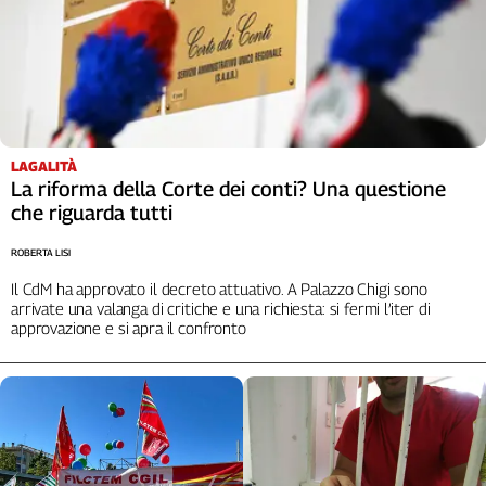
L'Italia
nel
Lavoro
Territori
Abruzzo-
LAGALITÀ
Molise
La riforma della Corte dei conti? Una questione
Alto
che riguarda tutti
Adige
Basilicata
ROBERTA LISI
Calabria
Il CdM ha approvato il decreto attuativo. A Palazzo Chigi sono
arrivate una valanga di critiche e una richiesta: si fermi l’iter di
Campania
approvazione e si apra il confronto
Emilia-
Romagna
Friuli
Venezia
Giulia
Lazio