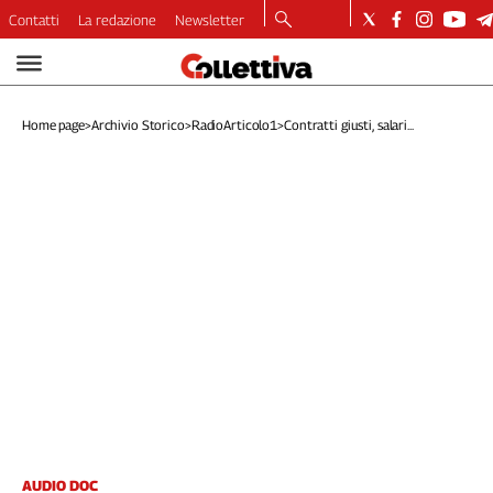
Contatti
La redazione
Newsletter
Video
Podcast
Home page
>
Archivio Storico
>
RadioArticolo1
>
Contratti giusti, salari...
Dirette
Longform
Copertine
Economia
Lavoro
Ambiente
Diritti
Welfare
Italia
Internazionale
Culture
Categorie
AUDIO DOC