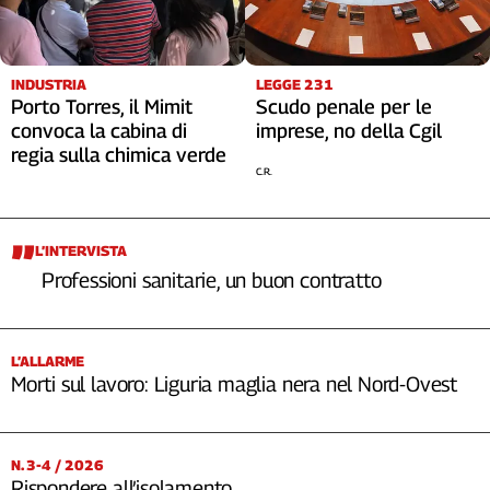
Cerca
INDUSTRIA
LEGGE 231
Contatti
Porto Torres, il Mimit
Scudo penale per le
convoca la cabina di
imprese, no della Cgil
regia sulla chimica verde
La
C.R.
redazione
Newsletter
L’INTERVISTA
Professioni sanitarie, un buon contratto
Social
L’ALLARME
Morti sul lavoro: Liguria maglia nera nel Nord-Ovest
N. 3-4 / 2026
Rispondere all’isolamento