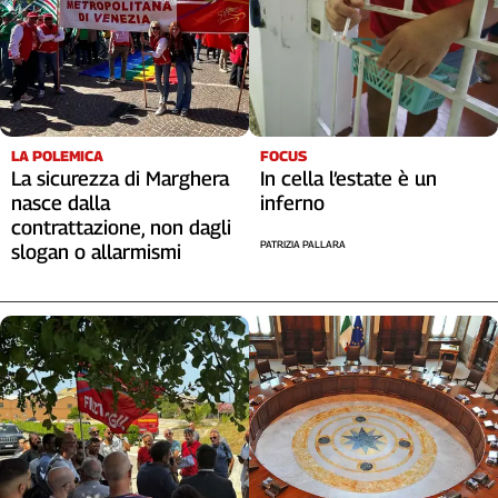
Liguria
Lombardia
Marche
Piemonte
Puglia
Sardegna
LA POLEMICA
FOCUS
La sicurezza di Marghera
In cella l’estate è un
Sicilia
nasce dalla
inferno
Toscana
contrattazione, non dagli
Trentino
PATRIZIA PALLARA
slogan o allarmismi
Umbria
Valle
D'Aosta
Veneto
Archivio
Storico
1955-
2014