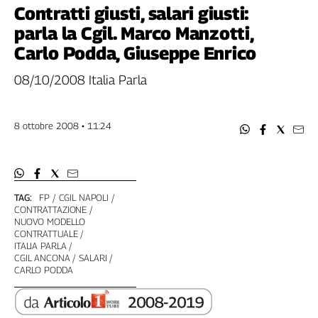
Filcams
Contratti giusti, salari giusti:
Filctem
parla la Cgil. Marco Manzotti,
Fillea
Carlo Podda, Giuseppe Enrico
Filt
08/10/2008 Italia Parla
Fiom
Fisac
Flai
8 ottobre 2008 • 11:24
Flc
Fp
Nidil
Slc
TAG:
FP
CGIL NAPOLI
CONTRATTAZIONE
Spi
NUOVO MODELLO
Inca
CONTRATTUALE
ITALIA PARLA
Caaf
CGIL ANCONA
SALARI
CARLO PODDA
Speciali
G8
di