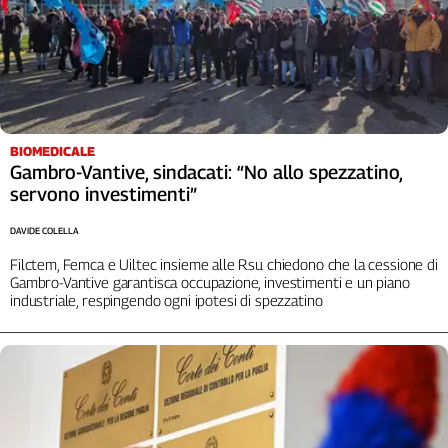
Girasoli
Il
Sassolino
Linea
Economica
Tech
It
BIOMEDICALE
Easy
Gambro-Vantive, sindacati: “No allo spezzatino,
servono investimenti”
Inserti
DAVIDE COLELLA
Idea
Filctem, Femca e Uiltec insieme alle Rsu chiedono che la cessione di
Diffusa
Gambro-Vantive garantisca occupazione, investimenti e un piano
InFlai
industriale, respingendo ogni ipotesi di spezzatino
Le
trasmissioni
tv
Work
in
Progress