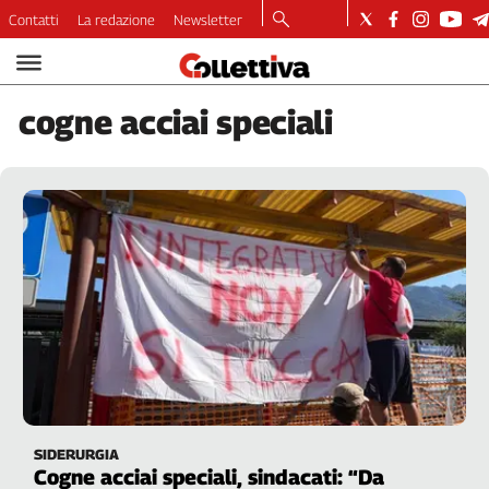
Contatti
La redazione
Newsletter
Video
Podcast
cogne
acciai speciali
Dirette
Longform
Copertine
Economia
Lavoro
Ambiente
Diritti
Welfare
Italia
Internazionale
Culture
SIDERURGIA
Categorie
Cogne acciai speciali, sindacati: “Da