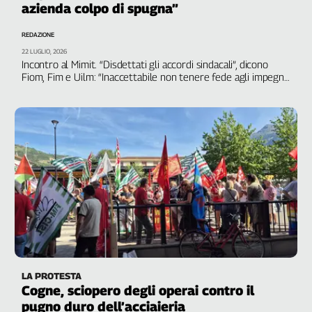
azienda colpo di spugna”
Filcams
Filctem
REDAZIONE
Fillea
22 LUGLIO, 2026
Filt
Incontro al Mimit. “Disdettati gli accordi sindacali”, dicono
Fiom, Fim e Uilm: “Inaccettabile non tenere fede agli impegni
Fiom
espressi nell’integrativo“
Fisac
Flai
Flc
Fp
Nidil
Slc
Spi
Inca
Caaf
Speciali
LA PROTESTA
Cogne, sciopero degli operai contro il
G8
pugno duro dell’acciaieria
di