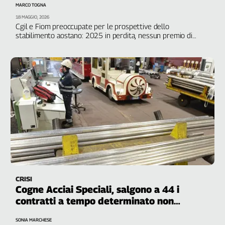
Girasoli
MARCO TOGNA
Il
18 MAGGIO, 2026
Cgil e Fiom preoccupate per le prospettive dello
Sassolino
stabilimento aostano: 2025 in perdita, nessun premio di
Linea
risultato e nuova richiesta di ammortizzatori sociali
Economica
Tech
It
Easy
Inserti
Idea
Diffusa
InFlai
Le
trasmissioni
CRISI
tv
Cogne Acciai Speciali, salgono a 44 i
contratti a tempo determinato non
Work
rinnovati
in
SONIA MARCHESE
Progress