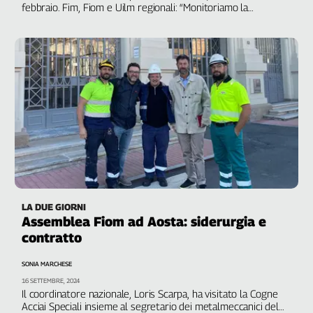
febbraio. Fim, Fiom e Uilm regionali: “Monitoriamo la
Cerca
situazione, la priorità è tutelare i lavoratori”
Contatti
La
redazione
Newsletter
Social
LA DUE GIORNI
Assemblea Fiom ad Aosta: siderurgia e
contratto
SONIA MARCHESE
16 SETTEMBRE, 2024
Il coordinatore nazionale, Loris Scarpa, ha visitato la Cogne
Acciai Speciali insieme al segretario dei metalmeccanici del