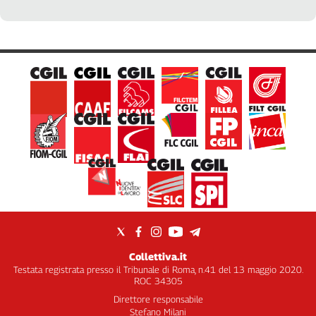
territorio, Fabrizio Graziola
Collettiva.it
Testata registrata presso il Tribunale di Roma, n.41 del 13 maggio 2020.
ROC 34305
Direttore responsabile
Stefano Milani