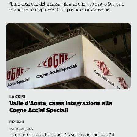
Liguria
“L’uso cospicuo della cassa integrazione – spiegano Scarpa e
Graziola – non rappresenti un preludio a iniziative nei
Lombardia
confronti dei lavoratori”
Marche
Piemonte
Puglia
Sardegna
Sicilia
Toscana
Trentino
Umbria
Valle
D'Aosta
Veneto
LA CRISI
Valle d’Aosta, cassa integrazione alla
Archivio
Cogne Acciai Speciali
Storico
1955-
REDAZIONE
2014
15 FEBBRAIO, 2025
La misura è stata decisa per 13 settimane, s’inizia il 24