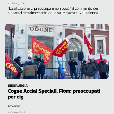
11 LUGLIO, 2025
L'Italia
“La situazione ci preoccupa e non poco”, il commento dei
nel
sindacati metalmeccanici della Valle d’Aosta. Nell’azienda
Lavoro
siderurgica, unica della regione, ruotano 1500 posti di lavoro
Territori
Abruzzo-
Molise
Alto
Adige
Basilicata
Calabria
Campania
Emilia-
Romagna
SIDERURGIA
Cogne Acciai Speciali, Fiom: preoccupati
Friuli
per cig
Venezia
Giulia
REDAZIONE
Lazio
10 GIUGNO, 2025