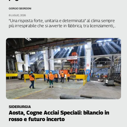
Genova,
GIORGIO SBORDONI
il
8 LUGLIO, 2026
sangue
“Una risposta forte, unitaria e determinata” al clima sempre
della
più irrespirabile che si avverte in fabbrica, tra licenziamenti,
ragione
disdetta dell’integrativo e ultimatum, spiega Fabrizio Graziola,
segretario Fiom Valle d’Aosta
120
anni
Cgil
Collettiva
Academy
Collettiva
Play
Rubriche
Collettiva
Talk
SIDERURGIA
La
Aosta, Cogne Acciai Speciali: bilancio in
settimana
rosso e futuro incerto
Collettiva