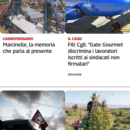
Liguria
Lombardia
Marche
Piemonte
Puglia
L'ANNIVERSARIO
IL CASO
Sardegna
Marcinelle, la memoria
Filt Cgil: "Gate Gourmet
Sicilia
che parla al presente
discrimina i lavoratori
Toscana
iscritti ai sindacati non
Trentino
firmatari"
Umbria
REDAZIONE
Valle
D'Aosta
Veneto
Archivio
Storico
1955-
2014