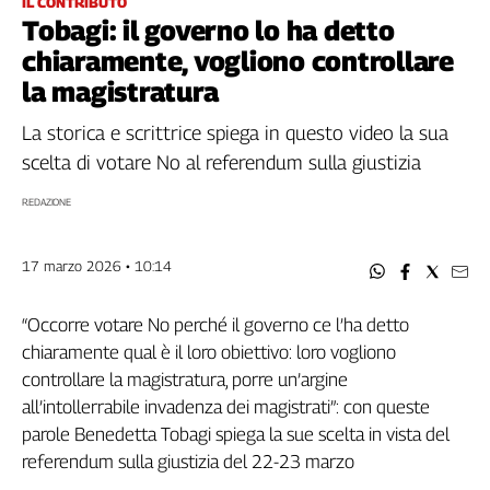
IL CONTRIBUTO
Filcams
Tobagi: il governo lo ha detto
Filctem
chiaramente, vogliono controllare
Fillea
la magistratura
Filt
Fiom
La storica e scrittrice spiega in questo video la sua
Fisac
scelta di votare No al referendum sulla giustizia
Flai
REDAZIONE
Flc
Fp
17 marzo 2026 • 10:14
Nidil
Slc
“Occorre votare No perché il governo ce l’ha detto
Spi
chiaramente qual è il loro obiettivo: loro vogliono
Inca
controllare la magistratura, porre un’argine
Caaf
all’intollerrabile invadenza dei magistrati”: con queste
Speciali
parole Benedetta Tobagi spiega la sue scelta in vista del
referendum sulla giustizia del 22-23 marzo
G8
di