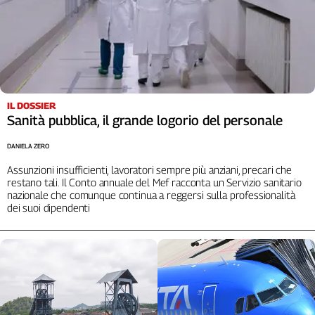
L'Italia
nel
Lavoro
Territori
Abruzzo-
IL DOSSIER
Molise
Sanità pubblica, il grande logorio del personale
Alto
Adige
DANIELA ZERO
Basilicata
Assunzioni insufficienti, lavoratori sempre più anziani, precari che
restano tali. Il Conto annuale del Mef racconta un Servizio sanitario
Calabria
nazionale che comunque continua a reggersi sulla professionalità
Campania
dei suoi dipendenti
Emilia-
Romagna
Friuli
Venezia
Giulia
Lazio