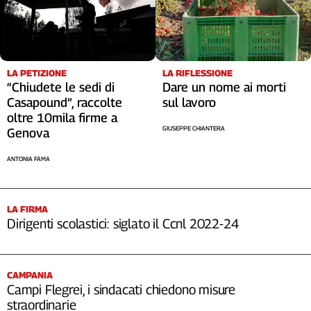
Cerca
Contatti
LA RIFLESSIONE
LA PETIZIONE
Dare un nome ai morti
“Chiudete le sedi di
La
sul lavoro
Casapound”, raccolte
oltre 10mila firme a
redazione
GIUSEPPE CHIANTERA
Genova
Newsletter
ANTONIA FAMA
Social
LA FIRMA
Dirigenti scolastici: siglato il Ccnl 2022-24
CAMPANIA
Campi Flegrei, i sindacati chiedono misure
straordinarie