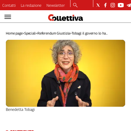
Contatti
La redazione
Newsletter
Video
Podcast
Home page
>
Speciali
>
Referendum Giustizia
>
Tobagi: il governo lo ha...
Dirette
Longform
Copertine
Economia
Lavoro
Ambiente
Diritti
Welfare
Italia
Internazionale
Benedetta Tobagi
Culture
Categorie