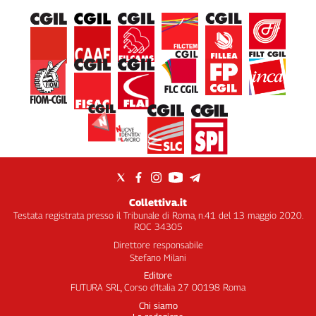
Collettiva.it
Testata registrata presso il Tribunale di Roma, n.41 del 13 maggio 2020.
ROC 34305
Direttore responsabile
Stefano Milani
Editore
FUTURA SRL, Corso d’Italia 27 00198 Roma
Chi siamo