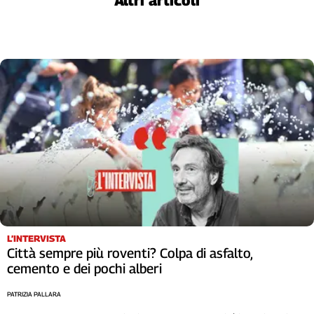
Altri articoli
Liguria
Lombardia
Marche
Piemonte
Puglia
Sardegna
Sicilia
Toscana
Trentino
Umbria
Valle
D'Aosta
Veneto
L’INTERVISTA
Archivio
Città sempre più roventi? Colpa di asfalto,
Storico
cemento e dei pochi alberi
1955-
2014
PATRIZIA PALLARA