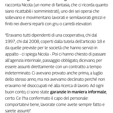
racconta Nicola (un nome di fantasia, che ci ricorda quanto
Genova,
il
siano ricattabili i somministrati), uno dei sei operai che
sangue
sollevano e movimentano lavorati e semilavorati grezzi e
della
finiti nei diversi reparti con gru o carrelli elevatori.
ragione
120
“Eravamo tutti dipendenti di una cooperativa, chi dal
anni
1997, chi dal 2008, coperti dalla tutela dell’articolo 18 e
Cgil
da quelle previste per le società che hanno servizi in
Collettiva
appalto - ci spiega Nicola -. Poi ci hanno chiesto di passare
Academy
all’agenzia interinale, passaggio obbligato, dicevano, per
essere assunti direttamente con un contratto a tempo
Collettiva
Play
indeterminato. Ci avevano provato anche prima, a luglio
Rubriche
dello stesso anno, ma noi avevamo declinato perché non
Collettiva
eravamo né disoccupati né alla ricerca di lavoro. Ad ogni
Talk
buon conto, ci sono state
garanzie in maniera informale
,
La
certo. Ce l’ha confermato il capo del personale:
settimana
comportatevi bene, lavorate come avete sempre fatto e
Collettiva
sarete assunti”.