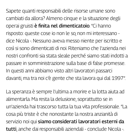
Girasoli
Il
Sapete quanti responsabili delle risorse umane sono
Sassolino
cambiati da allora? Almeno cinque e la situazione degli
Linea
operai gruisti
è finita nel dimenticatoio
. “Ci hanno
Economica
risposto: queste cose io non le so, non mi interessano -
Tech
dice Nicola -. Nessuno aveva messo niente per iscritto e
It
così si sono dimenticati di noi. Riteniamo che l’azienda nei
Easy
nostri confronti sia stata sleale perché siamo stati indotti a
Inserti
passare in somministrazione sulla base di false promesse.
In questi anni abbiamo visto altri lavoratori passarci
Idea
davanti, ma tra noi c’è gente che sta lavora qui dal 1997”.
Diffusa
InFlai
La speranza è sempre l’ultima a morire e la lotta aiuta ad
alimentarla. Ma resta la delusione, soprattutto se in
Le
trasmissioni
un’azienda hai trascorso tutta la tua vita professionale. “La
tv
cosa più triste è che nonostante la nostra anzianità di
Work
servizio noi qui
siamo considerati lavoratori esterni da
in
tutti
, anche dai responsabili aziendali - conclude Nicola -.
Progress