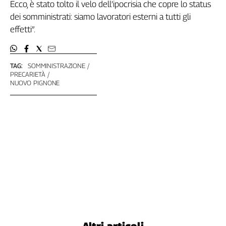
Ecco, è stato tolto il velo dell’ipocrisia che copre lo status
L'Italia
dei somministrati: siamo lavoratori esterni a tutti gli
nel
effetti”.
Lavoro
Territori
TAG:
SOMMINISTRAZIONE
Abruzzo-
PRECARIETÀ
Molise
NUOVO PIGNONE
Alto
Adige
Basilicata
Calabria
Campania
Emilia-
Romagna
Friuli
Venezia
Giulia
Lazio