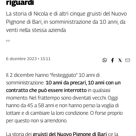
riguardi
Filcams
Filctem
La storia di Nicola e di altri cinque gruisti del Nuovo
Fillea
Pignone di Bari, in somministrazione da 10 anni, da
Filt
venti nella stessa azienda
Fiom
P.P.
Fisac
Flai
6 dicembre 2023 • 15:11
Flc
Fp
Il 2 dicembre hanno “festeggiato” 10 anni di
Nidil
somministrazione.
10 anni da precari, 10 anni con un
Slc
contratto che può essere interrotto
in qualsiasi
Spi
momento. Nel frattempo sono diventati vecchi. Oggi
Inca
hanno da 45 a 58 anni e non hanno perso la voglia di
Caaf
lottare e di cambiare la loro condizione. O forse proprio
Speciali
per questo non si arrendono.
G8
La storia dei
gruisti del Nuovo Pignone di Bari
ce la
di