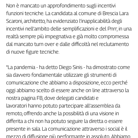
Non è mancato un approfondimento sugli incentivi
L'Italia
funzioni tecniche. La candidata al comune di Brescia Lara
nel
Lavoro
Scaroni, architetto, ha evidenziato l’inapplicabilità degli
incentivi nell’ambito delle semplificazioni e del Pnrr, in una
Territori
realtà sempre più impegnativa e già molto compromessa
Abruzzo-
dal mancato turn over e dalle difficoltà nel reclutamento
Molise
di nuove figure tecniche.
Alto
Adige
"La pandemia - ha detto Diego Sinis - ha dimostrato come
Basilicata
sia davvero fondamentale utilizzare gli strumenti di
Calabria
comunicazione che abbiamo a disposizione, ecco perché
Campania
oggi abbiamo scelto di essere anche on line attraverso la
Emilia-
nostra pagina FB, dove delegati candidati e
Romagna
lavoratori hanno potuto partecipare all’assemblea da
Friuli
remoto, offrendo anche la possibilità di una visione in
Venezia
differita a chi non ha potuto seguire la diretta o essere
Giulia
presente in sala. La comunicazione attraverso i social è il
Lazio
mezzo di diffusione più performante in assoluto. Abbiamo