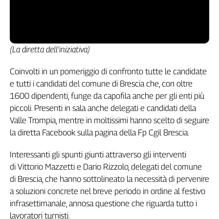
Girasoli
Il
Sassolino
Linea
Economica
(La diretta dell'iniziativa)
Tech
Coinvolti in un pomeriggio di confronto tutte le candidate
It
Easy
e tutti i candidati del comune di Brescia che, con oltre
1600 dipendenti, funge da capofila anche per gli enti più
Inserti
piccoli. Presenti in sala anche delegati e candidati della
Idea
Valle Trompia, mentre in moltissimi hanno scelto di seguire
Diffusa
la diretta Facebook sulla pagina della Fp Cgil Brescia.
InFlai
Interessanti gli spunti giunti attraverso gli interventi
Le
di Vittorio Mazzetti e Dario Rizzolo, delegati del comune
trasmissioni
di Brescia, che hanno sottolineato la necessità di pervenire
tv
a soluzioni concrete nel breve periodo in ordine al festivo
Work
infrasettimanale, annosa questione che riguarda tutto i
in
lavoratori turnisti.
Progress