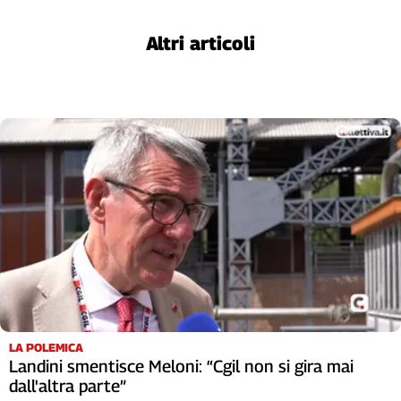
Cerca
Altri articoli
Contatti
La
redazione
Newsletter
Social
LA POLEMICA
Landini smentisce Meloni: “Cgil non si gira mai
dall'altra parte”