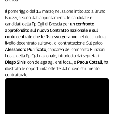
Genova,
il
Il pomeriggio del 18 marzo, nel salone intitolato a Bruno
sangue
Buozzi, si sono dati appuntamento le candidate e i
della
candidati della Fp Cgil di Brescia per
un confronto
ragione
approfondito sul nuovo Contratto nazionale e sul
120
ruolo centrale che le Rsu svolgeranno
nel declinarlo a
anni
livello decentrato sui tavoli di contrattazione. Sul palco
Cgil
Alessandro Purificato
, capoarea del comparto Funzioni
Collettiva
Locali della Fp Cgil nazionale, introdotto dai segretari
Academy
Diego Sinis
, con delega agli enti locali, e
Paola Cottali,
ha
Collettiva
illustrato le opportunità offerte dal nuovo strumento
Play
contrattuale.
Rubriche
Collettiva
Talk
La
settimana
Collettiva