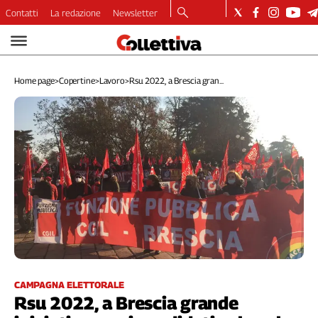
Contatti
La redazione
Newsletter
Video
Podcast
Home page
>
Copertine
>
Lavoro
>
Rsu 2022, a Brescia gran...
Dirette
Longform
Copertine
Economia
Lavoro
Ambiente
Diritti
Welfare
Italia
Internazionale
Culture
CAMPAGNA ELETTORALE
Rsu 2022, a Brescia grande
Categorie