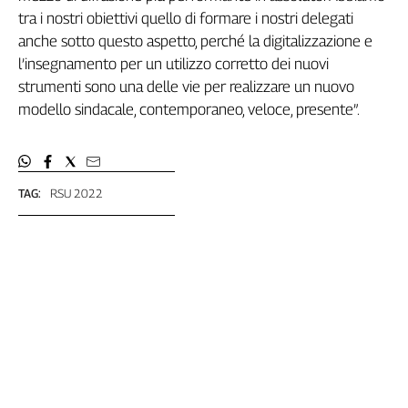
Liguria
tra i nostri obiettivi quello di formare i nostri delegati
Lombardia
anche sotto questo aspetto, perché la digitalizzazione e
Marche
l’insegnamento per un utilizzo corretto dei nuovi
Piemonte
strumenti sono una delle vie per realizzare un nuovo
Puglia
modello sindacale, contemporaneo, veloce, presente”.
Sardegna
Sicilia
Toscana
TAG:
RSU 2022
Trentino
Umbria
Valle
D'Aosta
Veneto
Archivio
Storico
1955-
2014