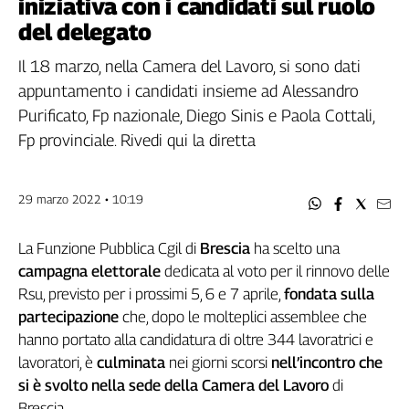
iniziativa con i candidati sul ruolo
Filcams
del delegato
Filctem
Fillea
Il 18 marzo, nella Camera del Lavoro, si sono dati
Filt
appuntamento i candidati insieme ad Alessandro
Fiom
Purificato, Fp nazionale, Diego Sinis e Paola Cottali,
Fisac
Fp provinciale. Rivedi qui la diretta
Flai
Flc
29 marzo 2022 • 10:19
Fp
Nidil
La Funzione Pubblica Cgil di
Brescia
ha scelto una
Slc
campagna elettorale
dedicata al voto per il rinnovo delle
Spi
Rsu, previsto per i prossimi 5, 6 e 7 aprile,
fondata sulla
Inca
partecipazione
che, dopo le molteplici assemblee che
Caaf
hanno portato alla candidatura di oltre 344 lavoratrici e
Speciali
lavoratori, è
culminata
nei giorni scorsi
nell’incontro che
si è svolto nella sede della Camera del Lavoro
di
G8
Brescia.
di