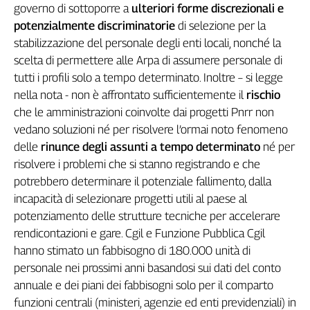
governo di sottoporre a
ulteriori forme discrezionali e
Genova,
potenzialmente discriminatorie
di selezione per la
il
stabilizzazione del personale degli enti locali, nonché la
sangue
della
scelta di permettere alle Arpa di assumere personale di
ragione
tutti i profili solo a tempo determinato. Inoltre – si legge
120
nella nota - non è affrontato sufficientemente il
rischio
anni
che le amministrazioni coinvolte dai progetti Pnrr non
Cgil
vedano soluzioni né per risolvere l’ormai noto fenomeno
Collettiva
delle
rinunce degli assunti a tempo determinato
né per
Academy
risolvere i problemi che si stanno registrando e che
potrebbero determinare il potenziale fallimento, dalla
Collettiva
Play
incapacità di selezionare progetti utili al paese al
Rubriche
potenziamento delle strutture tecniche per accelerare
rendicontazioni e gare. Cgil e Funzione Pubblica Cgil
Collettiva
Talk
hanno stimato un fabbisogno di 180.000 unità di
La
personale nei prossimi anni basandosi sui dati del conto
settimana
annuale e dei piani dei fabbisogni solo per il comparto
Collettiva
funzioni centrali (ministeri, agenzie ed enti previdenziali) in