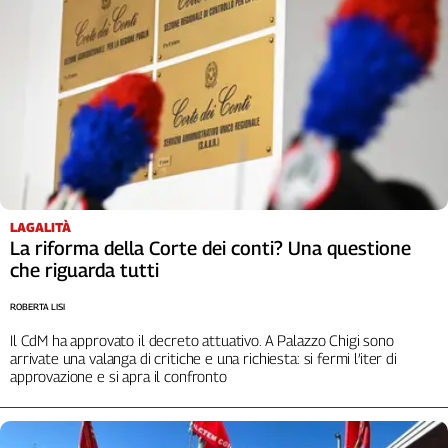
Liguria
Lombardia
Marche
Piemonte
Puglia
Sardegna
Sicilia
Toscana
Trentino
LAGALITÀ
Umbria
La riforma della Corte dei conti? Una questione
Valle
che riguarda tutti
D'Aosta
ROBERTA LISI
Veneto
Il CdM ha approvato il decreto attuativo. A Palazzo Chigi sono
Archivio
arrivate una valanga di critiche e una richiesta: si fermi l’iter di
Storico
approvazione e si apra il confronto
1955-
2014