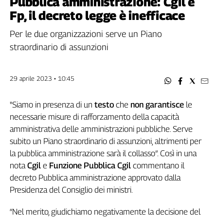
Pubblica amministrazione: Cgil e
Filcams
Fp, il decreto legge è inefficace
Filctem
Fillea
Per le due organizzazioni serve un Piano
Filt
straordinario di assunzioni
Fiom
Fisac
29 aprile 2023 • 10:45
Flai
Flc
"Siamo in presenza di un
testo
che
non garantisce
le
Fp
necessarie misure di rafforzamento della capacità
Nidil
amministrativa delle amministrazioni pubbliche. Serve
Slc
subito un Piano straordinario di assunzioni, altrimenti per
Spi
la pubblica amministrazione sarà il collasso”. Così in una
Inca
nota
Cgil
e
Funzione Pubblica Cgil
commentano il
Caaf
decreto Pubblica amministrazione approvato dalla
Presidenza del Consiglio dei ministri.
Speciali
G8
“Nel merito, giudichiamo negativamente la decisione del
di