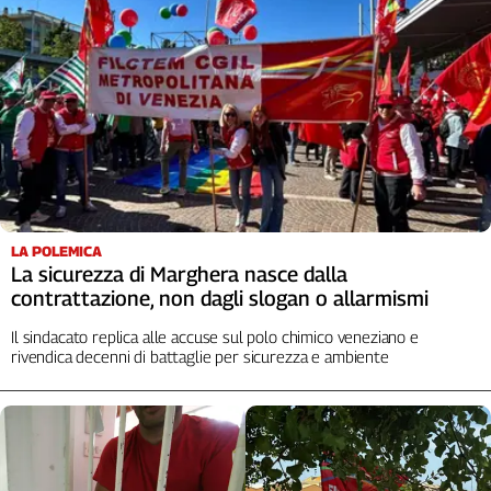
Cerca
Contatti
La
redazione
Newsletter
LA POLEMICA
La sicurezza di Marghera nasce dalla
contrattazione, non dagli slogan o allarmismi
Social
Il sindacato replica alle accuse sul polo chimico veneziano e
rivendica decenni di battaglie per sicurezza e ambiente