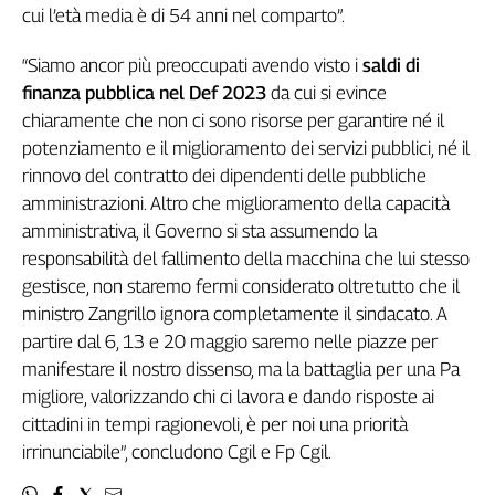
Girasoli
cui l’età media è di 54 anni nel comparto”.
Il
Sassolino
“Siamo ancor più preoccupati avendo visto i
saldi di
Linea
finanza pubblica nel Def 2023
da cui si evince
Economica
chiaramente che non ci sono risorse per garantire né il
Tech
potenziamento e il miglioramento dei servizi pubblici, né il
It
rinnovo del contratto dei dipendenti delle pubbliche
Easy
amministrazioni. Altro che miglioramento della capacità
amministrativa, il Governo si sta assumendo la
Inserti
responsabilità del fallimento della macchina che lui stesso
Idea
gestisce, non staremo fermi considerato oltretutto che il
Diffusa
ministro Zangrillo ignora completamente il sindacato. A
InFlai
partire dal 6, 13 e 20 maggio saremo nelle piazze per
Le
manifestare il nostro dissenso, ma la battaglia per una Pa
trasmissioni
migliore, valorizzando chi ci lavora e dando risposte ai
tv
cittadini in tempi ragionevoli, è per noi una priorità
Work
irrinunciabile”, concludono Cgil e Fp Cgil.
in
Progress