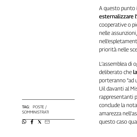
Liguria
A questo punto i 
Lombardia
esternalizzare l
Marche
cooperative o pi
Piemonte
nelle assunzioni
Puglia
nell’espletament
Sardegna
priorità nelle sc
Sicilia
Toscana
L’assemblea di o
Trentino
deliberato che
la
Umbria
porteranno "ad u
Valle
D'Aosta
Uil davanti al M
Veneto
rappresentanti p
conclude la not
TAG:
POSTE
Archivio
SOMMINISTRATI
amarezza nell’ass
Storico
1955-
questo caso quasi
2014