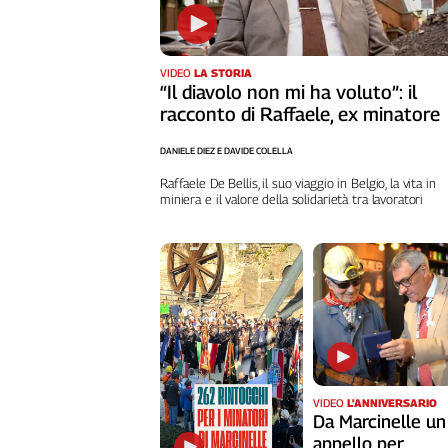
VIDEO
LA STORIA
“Il diavolo non mi ha voluto”: il
racconto di Raffaele, ex minatore
DANIELE DIEZ E DAVIDE COLELLA
Raffaele De Bellis, il suo viaggio in Belgio, la vita in
miniera e il valore della solidarietà tra lavoratori
VIDEO
L'ANNIVERSARIO
Da Marcinelle un
appello per