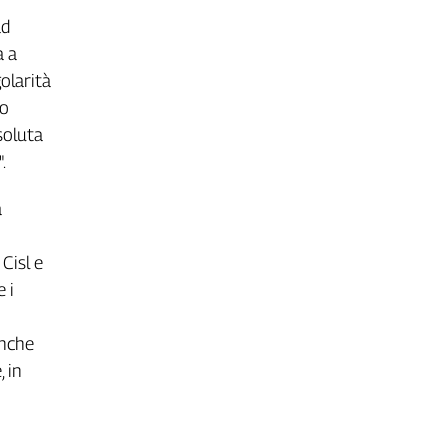
ad
a a
olarità
ro
soluta
.
a
Cisl e
 i
anche
, in