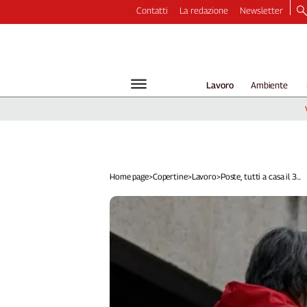
Contatti
La redazione
Newsletter
Video
Podcast
Dirette
Lavoro
Ambiente
Longform
Copertine
Economia
Lavoro
Ambiente
Home page
>
Copertine
>
Lavoro
>
Poste, tutti a casa il 3...
Diritti
Welfare
Italia
Internazionale
Culture
Categorie