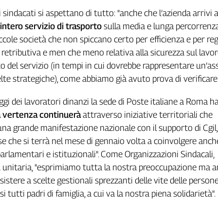
sindacati si aspettano di tutto: "anche che l’azienda arrivi 
’intero servizio di trasporto
sulla media e lunga percorrenz
ccole società che non spiccano certo per efficienza e per reg
, retributiva e men che meno relativa alla sicurezza sul lavo
o del servizio (in tempi in cui dovrebbe rappresentare un’as
elte strategiche), come abbiamo già avuto prova di verificare"
ggi dei lavoratori dinanzi la sede di Poste italiane a Roma h
 vertenza continuerà
attraverso iniziative territoriali che
na grande manifestazione nazionale con il supporto di Cgil, 
ise che si terrà nel mese di gennaio volta a coinvolgere anche
arlamentari e istituzionali". Come Organizzazioni Sindacali,
a unitaria, "esprimiamo tutta la nostra preoccupazione ma 
istere a scelte gestionali sprezzanti delle vite delle persone
 tutti padri di famiglia, a cui va la nostra piena solidarietà".