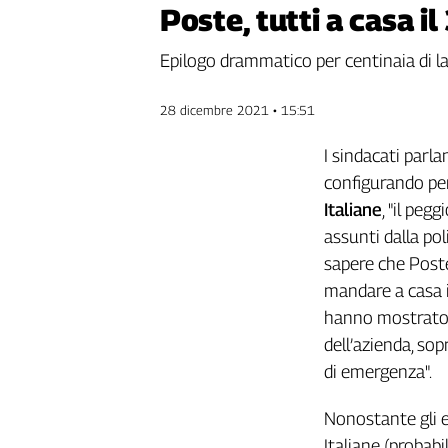
Poste, tutti a casa i
Genova,
il
Epilogo drammatico per centinaia di la
sangue
della
ragione
28 dicembre 2021 • 15:51
120
anni
I sindacati parla
Cgil
configurando pe
Collettiva
Italiane
, "il peg
Academy
assunti dalla pol
sapere che Poste 
Collettiva
Play
mandare a casa 
Rubriche
hanno mostrato d
Collettiva
dell’azienda, so
Talk
di emergenza".
La
settimana
Nonostante gli ev
Collettiva
Italiane (probab