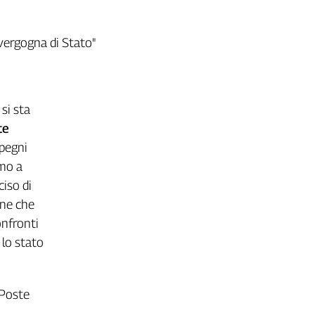
 vergogna di Stato"
 si sta
te
mpegni
amo a
ciso di
one che
onfronti
 lo stato
"Poste