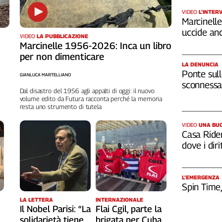
VIDEO
L’INTER
Marcinelle,
uccide an
VIDEO
LA PUBBLICAZIONE
Marcinelle 1956-2026: Inca un libro
per non dimenticare
LA DENUNCIA
Ponte sull
GIANLUCA MARTELLIANO
sconnessa 
Dal disastro del 1956 agli appalti di oggi: il nuovo
volume edito da Futura racconta perché la memoria
resta uno strumento di tutela
VIDEO
UNA BUO
Casa Rider
dove i diri
L’EMERGENZA
Spin Time
LA LETTERA
INTERNAZIONALE
Il Nobel Parisi: “La
Flai Cgil, parte la
solidarietà tiene
brigata per Cuba