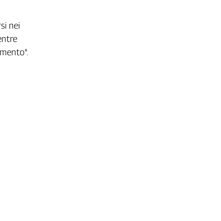
i
si nei
entre
amento".