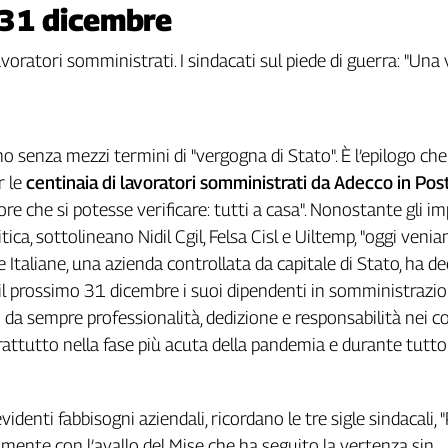
l 31 dicembre
voratori somministrati. I sindacati sul piede di guerra: "Una
no senza mezzi termini di "vergogna di Stato". È l’epilogo che
r le
centinaia di lavoratori somministrati da Adecco in Pos
giore che si potesse verificare: tutti a casa". Nonostante gli i
itica, sottolineano Nidil Cgil, Felsa Cisl e Uiltemp, "oggi veni
Italiane, una azienda controllata da capitale di Stato, ha de
il prossimo 31 dicembre i suoi dipendenti in somministrazi
a sempre professionalità, dedizione e responsabilità nei c
prattutto nella fase più acuta della pandemia e durante tutto
identi fabbisogni aziendali, ricordano le tre sigle sindacali, 
ilmente con l’avallo del Mise che ha seguito la vertenza sin