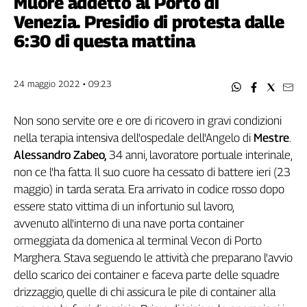
Muore addetto al Porto di
Filcams
Venezia. Presidio di protesta dalle
Filctem
6:30 di questa mattina
Fillea
Filt
Fiom
24 maggio 2022 • 09:23
Fisac
Flai
Non sono servite ore e ore di ricovero in gravi condizioni
Flc
nella terapia intensiva dell'ospedale dell'Angelo di
Mestre
.
Fp
Alessandro Zabeo,
34 anni, lavoratore portuale interinale,
Nidil
non ce l'ha fatta. Il suo cuore ha cessato di battere ieri (23
Slc
maggio) in tarda serata. Era arrivato in codice rosso dopo
Spi
essere stato vittima di un infortunio sul lavoro,
Inca
avvenuto all'interno di una nave porta container
ormeggiata da domenica al terminal Vecon di Porto
Caaf
Marghera. Stava seguendo le attività che preparano l'avvio
Speciali
dello scarico dei container e faceva parte delle squadre
drizzaggio, quelle di chi assicura le pile di container alla
G8
di