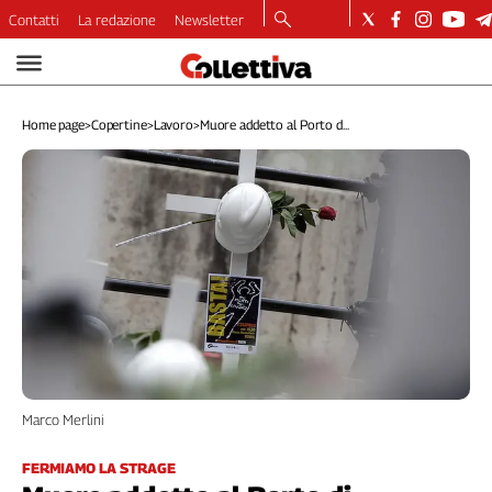
Contatti
La redazione
Newsletter
Video
Podcast
Home page
>
Copertine
>
Lavoro
>
Muore addetto al Porto d...
Dirette
Longform
Copertine
Economia
Lavoro
Ambiente
Diritti
Welfare
Italia
Internazionale
Marco Merlini
Culture
Categorie
FERMIAMO LA STRAGE