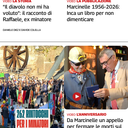
LA STORIA
LA PUBBLICAZIONE
VIDEO
VIDEO
“Il diavolo non mi ha
Marcinelle 1956-2026:
voluto”: il racconto di
Inca un libro per non
Raffaele, ex minatore
dimenticare
DANIELE DIEZ E DAVIDE COLELLA
L'ANNIVERSARIO
VIDEO
Da Marcinelle un appello
per fermare le morti sul