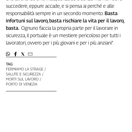
Girasoli
succedere, eppure accade, e si pensa ai perché e alle
Il
responsabilità sempre in un secondo momento.
Basta
Sassolino
infortuni sul lavoro, basta rischiare la vita per il lavoro,
Linea
basta.
Ognuno faccia la propria parte per il lavorare in
Economica
sicurezza, il portuale è un mestiere pericoloso per tutti i
Tech
lavoratori, ovvero per i più giovani e per i più anziani".
It
Easy
Inserti
TAG:
FERMIAMO LA STRAGE
Idea
SALUTE E SICUREZZA
Diffusa
MORTI SUL LAVORO
PORTO DI VENEZIA
InFlai
Le
trasmissioni
tv
Work
in
Progress