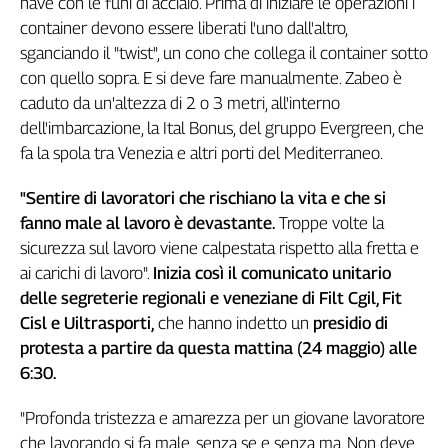
nave con le funi di acciaio. Prima di iniziare le operazioni i
Genova,
container devono essere liberati l'uno dall'altro,
il
sganciando il "twist", un cono che collega il container sotto
sangue
con quello sopra. E si deve fare manualmente. Zabeo è
della
caduto da un'altezza di 2 o 3 metri, all'interno
ragione
dell'imbarcazione, la Ital Bonus, del gruppo Evergreen, che
120
fa la spola tra Venezia e altri porti del Mediterraneo.
anni
Cgil
"Sentire di lavoratori che rischiano la vita e che si
Collettiva
Academy
fanno male al lavoro è devastante.
Troppe volte la
sicurezza sul lavoro viene calpestata rispetto alla fretta e
Collettiva
ai carichi di lavoro".
Inizia così il comunicato unitario
Play
delle segreterie regionali e veneziane di Filt Cgil, Fit
Rubriche
Cisl e Uiltrasporti,
che hanno indetto un
presidio di
Collettiva
protesta a partire da questa mattina (24 maggio) alle
Talk
6:30.
La
settimana
"Profonda tristezza e amarezza per un giovane lavoratore
Collettiva
che lavorando si fa male, senza se e senza ma. Non deve