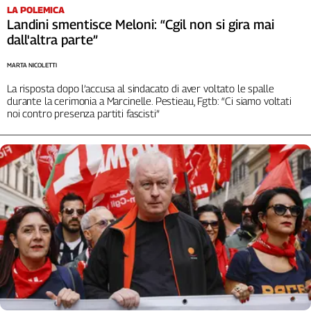
Liguria
LA POLEMICA
Lombardia
Landini smentisce Meloni: “Cgil non si gira mai
dall'altra parte”
Marche
Piemonte
MARTA NICOLETTI
Puglia
La risposta dopo l’accusa al sindacato di aver voltato le spalle
Sardegna
durante la cerimonia a Marcinelle. Pestieau, Fgtb: “Ci siamo voltati
Sicilia
noi contro presenza partiti fascisti”
Toscana
Trentino
Umbria
Valle
D'Aosta
Veneto
Archivio
Storico
1955-
2014