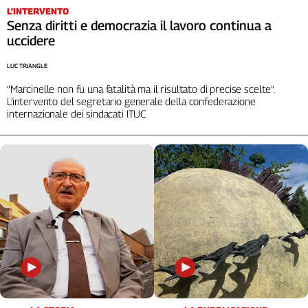
L'INTERVENTO
Cerca
Senza diritti e democrazia il lavoro continua a
uccidere
Contatti
LUC TRIANGLE
“Marcinelle non fu una fatalità ma il risultato di precise scelte”.
La
L’intervento del segretario generale della confederazione
internazionale dei sindacati ITUC
redazione
Newsletter
Social