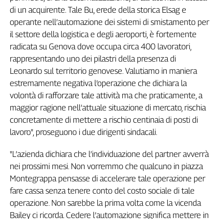
di un acquirente. Tale Bu, erede della storica Elsag e
Genova,
il
operante nell’automazione dei sistemi di smistamento per
sangue
il settore della logistica e degli aeroporti, è fortemente
della
radicata su Genova dove occupa circa 400 lavoratori,
ragione
rappresentando uno dei pilastri della presenza di
120
Leonardo sul territorio genovese. Valutiamo in maniera
anni
estremamente negativa l’operazione che dichiara la
Cgil
volontà di rafforzare tale attività ma che praticamente, a
Collettiva
maggior ragione nell’attuale situazione di mercato, rischia
Academy
concretamente di mettere a rischio centinaia di posti di
Collettiva
lavoro", proseguono i due dirigenti sindacali.
Play
Rubriche
"L’azienda dichiara che l’individuazione del partner avverrà
Collettiva
nei prossimi mesi. Non vorremmo che qualcuno in piazza
Talk
Montegrappa pensasse di accelerare tale operazione per
La
fare cassa senza tenere conto del costo sociale di tale
settimana
operazione. Non sarebbe la prima volta come la vicenda
Collettiva
Bailey ci ricorda. Cedere l’automazione significa mettere in