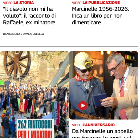
LA STORIA
LA PUBBLICAZIONE
VIDEO
VIDEO
“Il diavolo non mi ha
Marcinelle 1956-2026:
voluto”: il racconto di
Inca un libro per non
Raffaele, ex minatore
dimenticare
DANIELE DIEZ E DAVIDE COLELLA
L'ANNIVERSARIO
VIDEO
Da Marcinelle un appello
per fermare le morti sul