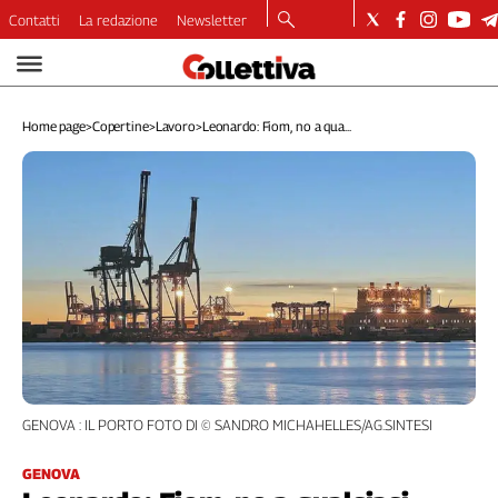
Contatti
La redazione
Newsletter
Video
Podcast
Home page
>
Copertine
>
Lavoro
>
Leonardo: Fiom, no a qua...
Dirette
Longform
Copertine
Economia
Lavoro
Ambiente
Diritti
Welfare
Italia
Internazionale
GENOVA : IL PORTO FOTO DI © SANDRO MICHAHELLES/AG.SINTESI
Culture
Categorie
GENOVA