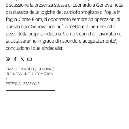
Girasoli
discussione la presenza stessa di Leonardo a Genova, nella
Il
più classica delle logiche del carciofo sfogliato di foglia in
Sassolino
foglia. Come Fiom, ci opporremo sempre ad operazioni di
Linea
questo tipo: Genova non può accettare di perdere altri
Economica
pezzi della propria industria. Siamo sicuri che i lavoratori e
Tech
la città saranno in grado di rispondere adeguatamente",
It
concludono i due sindacalisti.
Easy
Inserti
TAG:
LEONARDO
GENOVA
Idea
BUSINESS UNIT AUTOMATION
Diffusa
InFlai
ESTERNALIZZAZIONE
Le
trasmissioni
tv
Work
in
Progress