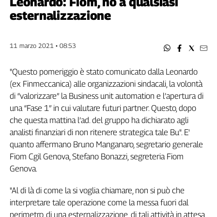
Leonardo: Fiom, no a qualsiasi
Filcams
esternalizzazione
Filctem
Fillea
Filt
11 marzo 2021 • 08:53
Fiom
Fisac
"Questo pomeriggio è stato comunicato dalla Leonardo
Flai
(ex Finmeccanica) alle organizzazioni sindacali, la volontà
Flc
di “valorizzare” la Business unit automation e l’apertura di
Fp
una “Fase 1” in cui valutare futuri partner. Questo, dopo
Nidil
che questa mattina l’ad. del gruppo ha dichiarato agli
analisti finanziari di non ritenere strategica tale Bu". E'
Slc
quanto affermano Bruno Manganaro, segretario generale
Spi
Fiom Cgil Genova, Stefano Bonazzi, segreteria Fiom
Inca
Genova.
Caaf
"Al di là di come la si voglia chiamare, non si può che
Speciali
interpretare tale operazione come la messa fuori dal
G8
perimetro, di una esternalizzazione, di tali attività in attesa
di