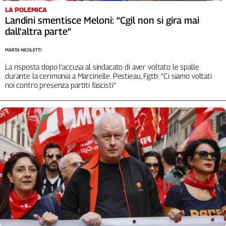
Liguria
LA POLEMICA
Lombardia
Landini smentisce Meloni: “Cgil non si gira mai
Marche
dall'altra parte”
Piemonte
MARTA NICOLETTI
Puglia
La risposta dopo l’accusa al sindacato di aver voltato le spalle
Sardegna
durante la cerimonia a Marcinelle. Pestieau, Fgtb: “Ci siamo voltati
Sicilia
noi contro presenza partiti fascisti”
Toscana
Trentino
Umbria
Valle
D'Aosta
Veneto
Archivio
Storico
1955-
2014