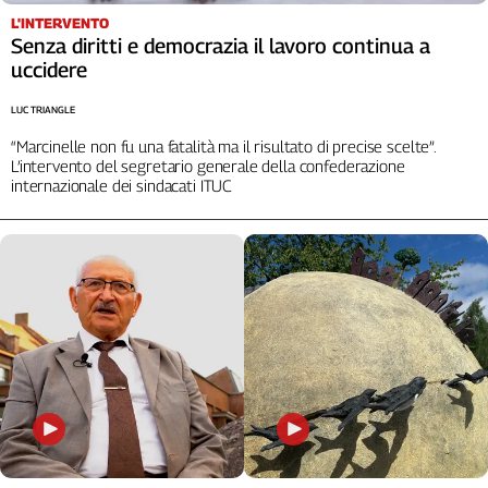
Cerca
L'INTERVENTO
Senza diritti e democrazia il lavoro continua a
uccidere
Contatti
LUC TRIANGLE
“Marcinelle non fu una fatalità ma il risultato di precise scelte”.
La
L’intervento del segretario generale della confederazione
internazionale dei sindacati ITUC
redazione
Newsletter
Social