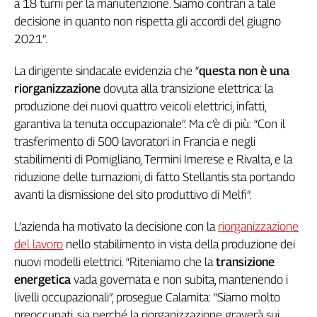
a 18 turni per la manutenzione. Siamo contrari a tale
L'Italia
decisione in quanto non rispetta gli accordi del giugno
nel
2021”.
Lavoro
La dirigente sindacale evidenzia che “
questa non è una
Territori
riorganizzazione
dovuta alla transizione elettrica: la
Abruzzo-
produzione dei nuovi quattro veicoli elettrici, infatti,
Molise
garantiva la tenuta occupazionale”. Ma c’è di più: “Con il
Alto
trasferimento di 500 lavoratori in Francia e negli
Adige
stabilimenti di Pomigliano, Termini Imerese e Rivalta, e la
Basilicata
riduzione delle turnazioni, di fatto Stellantis sta portando
Calabria
avanti la dismissione del sito produttivo di Melfi”.
Campania
Emilia-
L’azienda ha motivato la decisione con la
riorganizzazione
Romagna
del lavoro
nello stabilimento in vista della produzione dei
Friuli
nuovi modelli elettrici. “Riteniamo che la
transizione
Venezia
energetica
vada governata e non subita, mantenendo i
Giulia
livelli occupazionali”, prosegue Calamita: “Siamo molto
Lazio
preoccupati, sia perché la riorganizzazione graverà sui