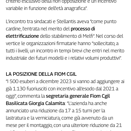
criterio esclusivo della non opposizione e un incentivo
Girasoli
variabile in funzione dell'età anagrafica”.
Il
Sassolino
L'incontro tra sindacati e Stellantis aveva “come punto
Linea
cardine, l'entrata nel merito del
processo di
Economica
elettrificazione
dello stabilimento di Melfi”. Nel corso del
Tech
It
vertice le organizzazioni firmatarie hanno “sollecitato, a
Easy
tutti i livelli, un incontro in tempi brevi che entri nel merito
industriale dei futuri modelli e i relativi volumi produttivi”.
Inserti
Idea
LA POSIZIONE DELLA FIOM CGIL
Diffusa
“I 500 esuberi a dicembre 2023 si vanno ad aggiungere ai
InFlai
già 1.130 fuoriusciti con incentivo all’esodo dal 2021 a
oggi”, commenta la
segretaria generale Fiom Cgil
Le
trasmissioni
Basilicata Giorgia Calamita
: “L’azienda ha anche
tv
annunciato una riduzione da 17 a 15 turni per la
Work
lastratura e la verniciatura, come già avvenuto da un
in
mese per il montaggio, con una ulteriore riduzione da 21
Progress