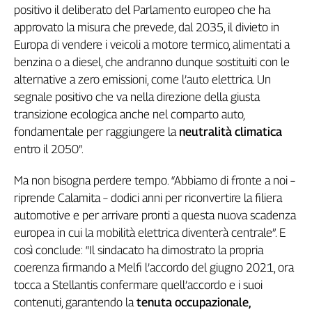
positivo il deliberato del Parlamento europeo che ha
Cerca
approvato la misura che prevede, dal 2035, il divieto in
Europa di vendere i veicoli a motore termico, alimentati a
benzina o a diesel, che andranno dunque sostituiti con le
Contatti
alternative a zero emissioni, come l’auto elettrica. Un
segnale positivo che va nella direzione della giusta
La
transizione ecologica anche nel comparto auto,
redazione
fondamentale per raggiungere la
neutralità climatica
entro il 2050”.
Newsletter
Ma non bisogna perdere tempo. “Abbiamo di fronte a noi –
riprende Calamita – dodici anni per riconvertire la filiera
Social
automotive e per arrivare pronti a questa nuova scadenza
europea in cui la mobilità elettrica diventerà centrale”. E
così conclude: “Il sindacato ha dimostrato la propria
coerenza firmando a Melfi l’accordo del giugno 2021, ora
tocca a Stellantis confermare quell’accordo e i suoi
contenuti, garantendo la
tenuta occupazionale,