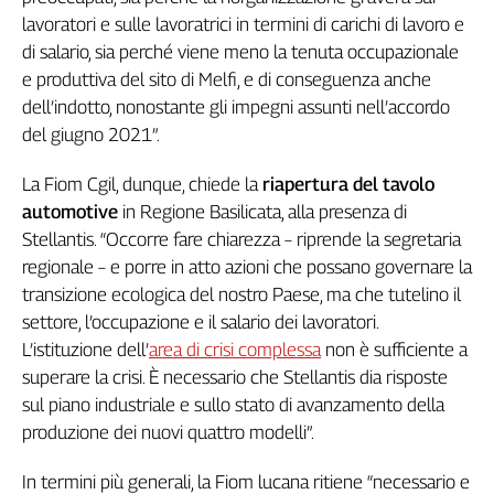
Liguria
lavoratori e sulle lavoratrici in termini di carichi di lavoro e
Lombardia
di salario, sia perché viene meno la tenuta occupazionale
Marche
e produttiva del sito di Melfi, e di conseguenza anche
Piemonte
dell’indotto, nonostante gli impegni assunti nell’accordo
Puglia
del giugno 2021”.
Sardegna
Sicilia
La Fiom Cgil, dunque, chiede la
riapertura del tavolo
Toscana
automotive
in Regione Basilicata, alla presenza di
Trentino
Stellantis. “Occorre fare chiarezza – riprende la segretaria
Umbria
regionale – e porre in atto azioni che possano governare la
Valle
transizione ecologica del nostro Paese, ma che tutelino il
D'Aosta
settore, l’occupazione e il salario dei lavoratori.
Veneto
L’istituzione dell’
area di crisi complessa
non è sufficiente a
superare la crisi. È necessario che Stellantis dia risposte
Archivio
sul piano industriale e sullo stato di avanzamento della
Storico
1955-
produzione dei nuovi quattro modelli”.
2014
In termini più generali, la Fiom lucana ritiene “necessario e