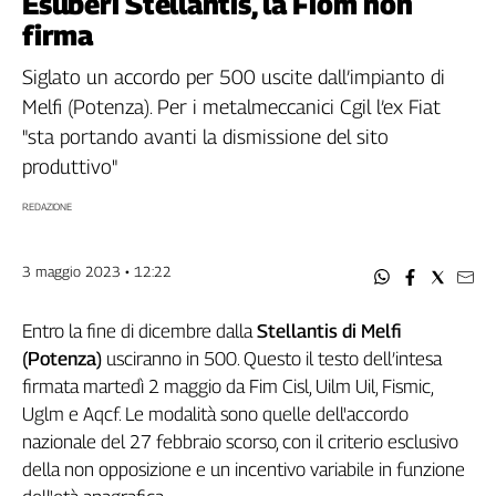
Esuberi Stellantis, la Fiom non
Filcams
firma
Filctem
Fillea
Siglato un accordo per 500 uscite dall’impianto di
Filt
Melfi (Potenza). Per i metalmeccanici Cgil l’ex Fiat
Fiom
"sta portando avanti la dismissione del sito
Fisac
produttivo"
Flai
REDAZIONE
Flc
Fp
3 maggio 2023 • 12:22
Nidil
Slc
Entro la fine di dicembre dalla
Stellantis di Melfi
Spi
(Potenza)
usciranno in 500. Questo il testo dell’intesa
Inca
firmata martedì 2 maggio da Fim Cisl, Uilm Uil, Fismic,
Caaf
Uglm e Aqcf. Le modalità sono quelle dell'accordo
Speciali
nazionale del 27 febbraio scorso, con il criterio esclusivo
della non opposizione e un incentivo variabile in funzione
G8
di