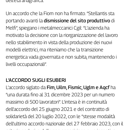
dell'età anagrafica.
Genova,
il
Un accordo che la Fiom non ha firmato. “Stellantis sta
sangue
portando avanti la
dismissione del sito produttivo
di
della
Melfi”, spiegano i metalmeccanici Cgil: “L’azienda ha
ragione
motivato la decisione con la riorganizzazione del lavoro
120
nello stabilimento in vista della produzione dei nuovi
anni
modelli elettrici, ma riteniamo che la transizione
Cgil
energetica vada governata e non subita, mantenendo i
Collettiva
livelli occupazionali”.
Academy
Collettiva
L’ACCORDO SUGLI ESUBERI
Play
L’accordo siglato da
Fim, Uilm, Fismic, Uglm e Aqcf
ha
Rubriche
“una durata fino al 31 dicembre 2023 per un numero
Collettiva
massimo di 500 lavoratori”. L’intesa è in continuità
Talk
dell'accordo del 25 giugno 2021 e del contratto di
La
solidarietà del 20 luglio 2022, con le “stesse modalità
settimana
dell'ultimo accordo nazionale del 27 febbraio 2023, con il
Collettiva