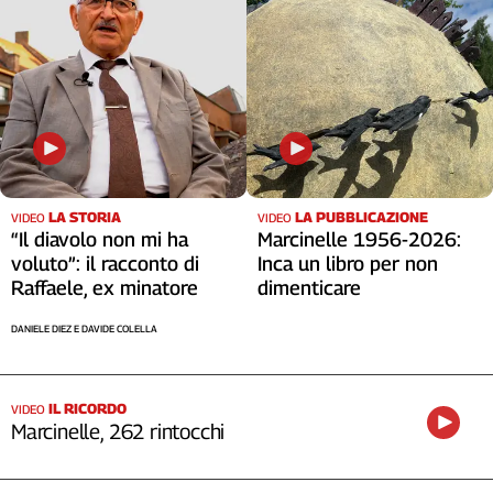
LA STORIA
LA PUBBLICAZIONE
VIDEO
VIDEO
“Il diavolo non mi ha
Marcinelle 1956-2026:
voluto”: il racconto di
Inca un libro per non
Raffaele, ex minatore
dimenticare
DANIELE DIEZ E DAVIDE COLELLA
IL RICORDO
VIDEO
Marcinelle, 262 rintocchi