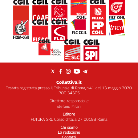
Collettiva.it
Testata registrata presso il Tribunale di Roma, n.41 del 13 maggio 2020.
ROC 34305
Direttore responsabile
Stefano Milani
Editore
FUTURA SRL, Corso d’Italia 27 00198 Roma
Chi siamo
La redazione
Contatti