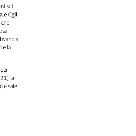
ni sul
ale Cgil
a che
e ai
ntivano a
i e la
 per
21), la
) e sale