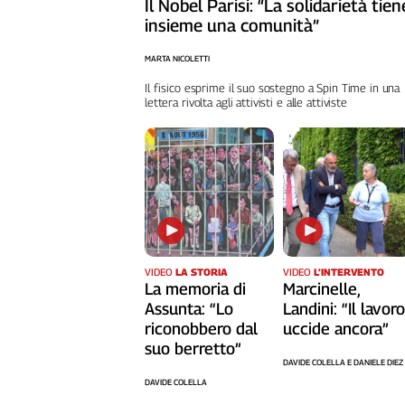
Il Nobel Parisi: “La solidarietà tien
Liguria
insieme una comunità”
Lombardia
Marche
MARTA NICOLETTI
Piemonte
Il fisico esprime il suo sostegno a Spin Time in una
Puglia
lettera rivolta agli attivisti e alle attiviste
Sardegna
Sicilia
Toscana
Trentino
Umbria
Valle
D'Aosta
VIDEO
LA STORIA
VIDEO
L’INTERVENTO
Veneto
La memoria di
Marcinelle,
Assunta: “Lo
Landini: “Il lavor
Archivio
riconobbero dal
uccide ancora”
Storico
suo berretto”
1955-
DAVIDE COLELLA E DANIELE DIEZ
2014
DAVIDE COLELLA