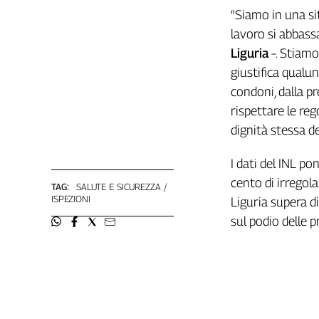
Girasoli
“Siamo in una si
Il
lavoro si abbas
Sassolino
Liguria
–. Stiamo
Linea
Economica
giustifica qualu
Tech
condoni, dalla p
It
rispettare le rego
Easy
dignità stessa de
Inserti
I dati del INL po
Idea
cento di irregola
TAG:
SALUTE E SICUREZZA
Diffusa
ISPEZIONI
Liguria supera d
InFlai
sul podio delle 
Le
trasmissioni
tv
Work
in
Progress