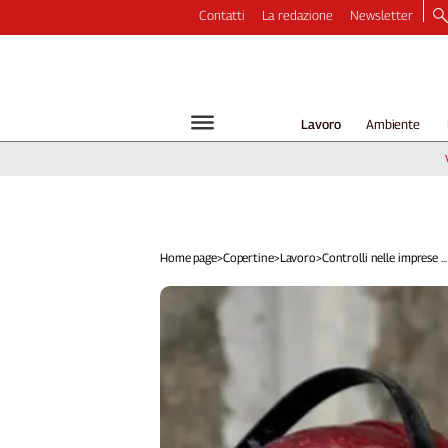
Contatti
La redazione
Newsletter
Video
Podcast
Dirette
Lavoro
Ambiente
Longform
Copertine
Economia
Lavoro
Ambiente
Home page
>
Copertine
>
Lavoro
>
Controlli nelle imprese ...
Diritti
Welfare
Italia
Internazionale
Culture
Categorie