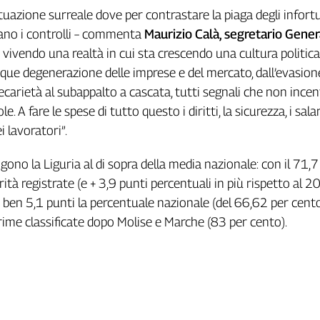
tuazione surreale dove per contrastare la piaga degli infortu
sano i controlli – commenta
Maurizio Calà, segretario Gener
 vivendo una realtà in cui sta crescendo una cultura politic
nque degenerazione delle imprese e del mercato, dall’evasion
recarietà al subappalto a cascata, tutti segnali che non ince
le. A fare le spese di tutto questo i diritti, la sicurezza, i salar
i lavoratori”.
ngono la Liguria al di sopra della media nazionale: con il 71,7
rità registrate (e + 3,9 punti percentuali in più rispetto al 20
i ben 5,1 punti la percentuale nazionale (del 66,62 per cento
prime classificate dopo Molise e Marche (83 per cento).