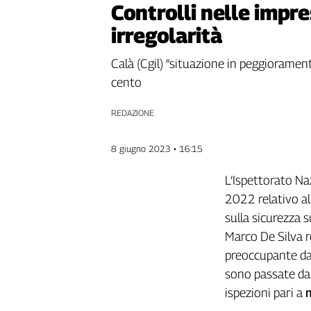
Controlli nelle impre
Genova,
irregolarità
il
sangue
della
Calà (Cgil) "situazione in peggiorament
ragione
cento
120
anni
REDAZIONE
Cgil
Collettiva
8 giugno 2023 • 16:15
Academy
L’Ispettorato Na
Collettiva
Play
2022 relativo all
Rubriche
sulla sicurezza s
Collettiva
Marco De Silva r
Talk
preoccupante da
La
sono passate da
settimana
ispezioni pari a
Collettiva