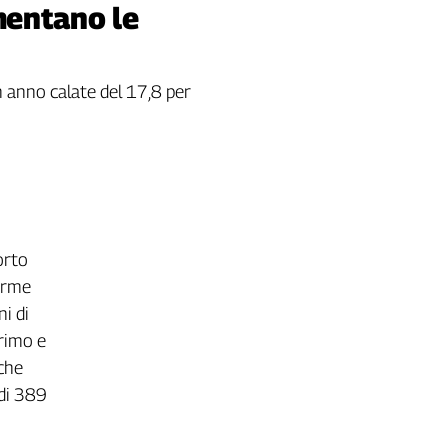
umentano le
un anno calate del 17,8 per
orto
norme
ni di
primo e
che
di 389