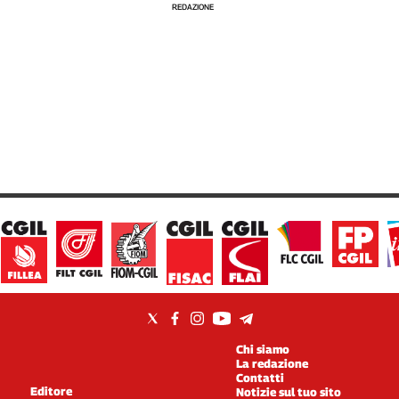
REDAZIONE
Chi siamo
La redazione
Contatti
Editore
Notizie sul tuo sito