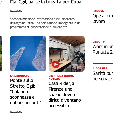
e
Flai Cgil, parte la brigata per Cuba
PADOVA
REDAZIONE
Operaio m
Seconda missione internazionale del sindacato
lavoro
dell’agroindustria, una delegazione impegnata in un
programma di cooperazione e solidarietà
VIDEO
TV
Work in pr
Puntata 
IL DOSSIER
Sanità pub
LA DENUNCIA
VIDEO
UNA BUONA
personale
NOTIZIA
Ponte sullo
Casa Rider, a
Stretto, Cgil:
o
Firenze uno
“Calabria
spazio dove i
sconnessa e
diritti diventano
dubbi sui conti”
accessibili
REDAZIONE