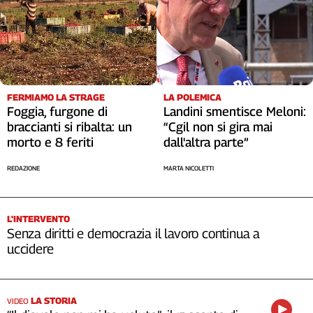
FERMIAMO LA STRAGE
LA POLEMICA
Foggia, furgone di
Landini smentisce Meloni:
braccianti si ribalta: un
“Cgil non si gira mai
morto e 8 feriti
dall'altra parte”
REDAZIONE
MARTA NICOLETTI
L'INTERVENTO
Senza diritti e democrazia il lavoro continua a
uccidere
LA STORIA
VIDEO