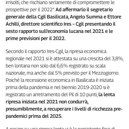
irrisolti, che rischiano seriamente di compromettere le
Genova,
prospettive per il 2022”.
Ad affermarlo il segretario
il
generale della Cgil Basilicata, Angelo Summa e Ettore
sangue
Achilli, direttore scientifico Ires – Cgil presentando il
della
ragione
sesto rapporto sull’economia lucana nel 2021 e le
120
prime previsioni per il 2022.
anni
Cgil
Secondo il rapporto Ires-Cgil, la ripresa economica
Collettiva
regionale nel 2021 si è attestata su una crescita del 3,8%,
Academy
ben lontana non solo dal 6,6% registrato su scala
nazionale, ma anche dal 5% previsto per il Mezzogiorno.
Collettiva
Poiché la recessione economica in Basilicata è iniziata
Play
prima della pandemia e nel biennio 2019-2020 si è
Rubriche
registrato un arretramento del Pil di 10 punti,
la lenta
Collettiva
ripresa iniziata nel 2021 non condurrà,
Talk
presumibilmente, a recuperare i livelli di ricchezza pre-
La
pandemici prima del 2025.
settimana
Collettiva