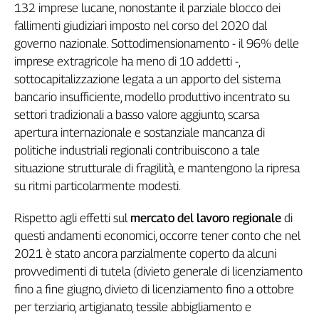
132 imprese lucane, nonostante il parziale blocco dei
Cerca
fallimenti giudiziari imposto nel corso del 2020 dal
governo nazionale. Sottodimensionamento - il 96% delle
imprese extragricole ha meno di 10 addetti -,
Contatti
sottocapitalizzazione legata a un apporto del sistema
bancario insufficiente, modello produttivo incentrato su
La
settori tradizionali a basso valore aggiunto, scarsa
redazione
apertura internazionale e sostanziale mancanza di
politiche industriali regionali contribuiscono a tale
Newsletter
situazione strutturale di fragilità, e mantengono la ripresa
su ritmi particolarmente modesti.
Social
Rispetto agli effetti sul
mercato del lavoro regionale
di
questi andamenti economici, occorre tener conto che nel
2021 è stato ancora parzialmente coperto da alcuni
provvedimenti di tutela (divieto generale di licenziamento
fino a fine giugno, divieto di licenziamento fino a ottobre
per terziario, artigianato, tessile abbigliamento e