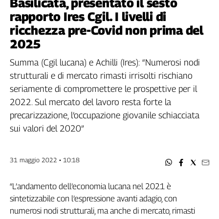
Basilicata, presentato il sesto
Filcams
rapporto Ires Cgil. I livelli di
Filctem
ricchezza pre-Covid non prima del
Fillea
2025
Filt
Fiom
Summa (Cgil lucana) e Achilli (Ires): “Numerosi nodi
Fisac
strutturali e di mercato rimasti irrisolti rischiano
Flai
seriamente di compromettere le prospettive per il
Flc
2022. Sul mercato del lavoro resta forte la
Fp
precarizzazione, l’occupazione giovanile schiacciata
Nidil
sui valori del 2020”
Slc
Spi
Inca
31 maggio 2022 • 10:18
Caaf
“L’andamento dell’economia lucana nel 2021 è
Speciali
sintetizzabile con l’espressione avanti adagio, con
G8
numerosi nodi strutturali, ma anche di mercato, rimasti
di