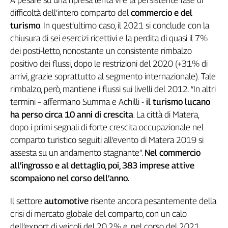
A pesare su una ripresa lenta vi è la persistente fase di
Girasoli
difficoltà dell’intero comparto del
commercio e del
Il
turismo
. In quest’ultimo caso, il 2021 si conclude con la
Sassolino
chiusura di sei esercizi ricettivi e la perdita di quasi il 7%
Linea
Economica
dei posti-letto, nonostante un consistente rimbalzo
positivo dei flussi, dopo le restrizioni del 2020 (+31% di
Tech
It
arrivi, grazie soprattutto al segmento internazionale). Tale
Easy
rimbalzo, però, mantiene i flussi sui livelli del 2012. “In altri
termini – affermano Summa e Achilli -
il turismo lucano
Inserti
ha perso circa 10 anni di crescita
. La città di Matera,
Idea
dopo i primi segnali di forte crescita occupazionale nel
Diffusa
comparto turistico seguiti all’evento di Matera 2019 si
InFlai
assesta su un andamento stagnante”.
Nel commercio
all’ingrosso e al dettaglio, poi, 383 imprese attive
Le
scompaiono nel corso dell’anno.
trasmissioni
tv
Il settore
automotive
risente ancora pesantemente della
Work
crisi di mercato globale del comparto, con un calo
in
Progress
dell’export di veicoli del 20,2% e, nel corso del 2021,