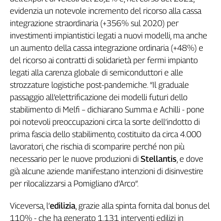
evidenzia un notevole incremento del ricorso alla cassa
L'Italia
nel
integrazione straordinaria (+356% sul 2020) per
Lavoro
investimenti impiantistici legati a nuovi modelli, ma anche
un aumento della cassa integrazione ordinaria (+48%) e
Territori
del ricorso ai contratti di solidarietà per fermi impianto
Abruzzo-
legati alla carenza globale di semiconduttori e alle
Molise
strozzature logistiche post-pandemiche. “Il graduale
Alto
passaggio all’elettrificazione dei modelli futuri dello
Adige
stabilimento di Melfi – dichiarano Summa e Achilli - pone
Basilicata
poi notevoli preoccupazioni circa la sorte dell’indotto di
Calabria
prima fascia dello stabilimento, costituito da circa 4.000
Campania
lavoratori, che rischia di scomparire perché non più
Emilia-
necessario per le nuove produzioni di
Stellantis
, e dove
Romagna
già alcune aziende manifestano intenzioni di disinvestire
Friuli
per rilocalizzarsi a Pomigliano d’Arco”.
Venezia
Giulia
Viceversa, l’
edilizia
, grazie alla spinta fornita dal bonus del
Lazio
110% - che ha generato 1.131 interventi edilizi in