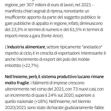
Liguria
regione, per 307 milioni di euro di lavori, nel 2021 -
Lombardia
manifesta chiari segnali di ripresa, nonostante un
Marche
insufficiente apporto da parte del soggetto pubblico: le
Piemonte
gare pubbliche di appalto in regione, infatti, diminuiscono
Puglia
del 23,3% in termini di numero e del 61,5% in termini di
Sardegna
importi messi a gara (fonte Ance).
Sicilia
Toscana
L’
industria alimentare
, settore tipicamente “anelastico”
rispetto al ciclo, è in crescita di esportazioni. Interessante è
Trentino
anche l’incremento di export del polo del mobile
Umbria
imbottito (+22,7%).
Valle
D'Aosta
Nell’insieme, però, il sistema produttivo lucano rimane
Veneto
molto fragile
: i fallimenti di imprese crescono
Archivio
ulteriormente nel corso del 2021, con 73 nuovi casi, con
Storico
un incremento di quasi il 24% sul 2020, superiore a
1955-
2014
quello nazionale (+18%). Nell’insieme, nel biennio
2020/2021 sono state dichiarate giudiziariamente fallite