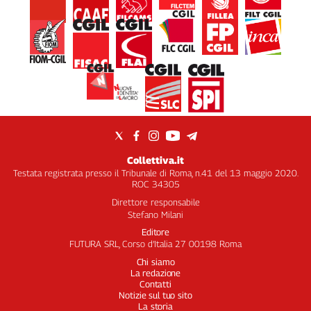
Collettiva.it
Testata registrata presso il Tribunale di Roma, n.41 del 13 maggio 2020.
ROC 34305
Direttore responsabile
Stefano Milani
Editore
FUTURA SRL, Corso d’Italia 27 00198 Roma
Chi siamo
La redazione
Contatti
Notizie sul tuo sito
La storia