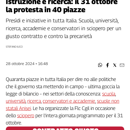
Istruzione e ricerca: il 31 ottobre
Filcams
la protesta in 40 piazze
Filctem
Fillea
Presìdi e iniziative in tutta Italia. Scuola, università,
Filt
ricerca, accademie e conservatori in sciopero per un
Fiom
giusto contratto e contro la precarietà
Fisac
STEFANO IUCCI
Flai
Flc
28 ottobre 2024 • 16:48
Fp
Nidil
Quaranta piazze in tutta Italia per dire no alle politiche
Slc
che il governo sta mettendo in campo – ultima goccia la
Spi
legge di bilancio – nei settori della conoscenza:
scuola
,
Inca
università
,
ricerca
,
conservatori e accademie
,
scuole non
Caaf
statali Anisei
. Le ha organizzate la Flc Cgil in occasione
Speciali
dello
sciopero
per l’intera giornata programmato per il 31
ottobre.
G8
di