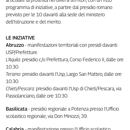
articolare la protesta nei diversi territori, con un fitto
Girasoli
programma di iniziative, a partire dal presidio romano
Il
previsto per le 10 davanti alla sede del ministero
Sassolino
dell’Istruzione e del merito.
Linea
Economica
Tech
LE INIZIATIVE
It
Abruzzo
- manifestazioni territoriali con presidi davanti
Easy
USP/Prefetture.
L’Aquila
: presidio c/o Prefettura, Corso Federico II, dalle ore
Inserti
10:30.
Idea
Teramo
: presidio davanti l’Usp, Largo San Matteo, dalle ore
Diffusa
10:30.
InFlai
Chieti/Pescara
: presidio davanti l’Usp di Chieti/Pescara, via
Passolanciano, dalle ore 10:30.
Le
trasmissioni
tv
Basilicata
- presidio regionale a Potenza presso l’Ufficio
scolastico regionale, via Don Minozzi, 39.
Work
in
Progress
Calabria
- manifestazione presso l’Ufficio scolastico