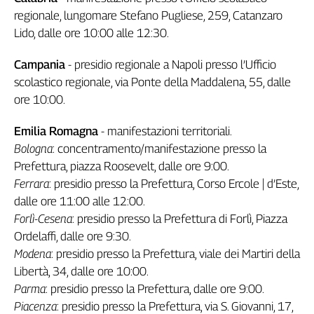
regionale, lungomare Stefano Pugliese, 259, Catanzaro
L'Italia
nel
Lido, dalle ore 10:00 alle 12:30.
Lavoro
Campania
- presidio regionale a Napoli presso l’Ufficio
Territori
scolastico regionale, via Ponte della Maddalena, 55, dalle
Abruzzo-
ore 10:00.
Molise
Emilia Romagna
- manifestazioni territoriali.
Alto
Adige
Bologna
: concentramento/manifestazione presso la
Basilicata
Prefettura, piazza Roosevelt, dalle ore 9:00.
Calabria
Ferrara
: presidio presso la Prefettura, Corso Ercole | d’Este,
dalle ore 11:00 alle 12:00.
Campania
Forlì-Cesena
: presidio presso la Prefettura di Forlì, Piazza
Emilia-
Romagna
Ordelaffi, dalle ore 9:30.
Friuli
Modena
: presidio presso la Prefettura, viale dei Martiri della
Venezia
Libertà, 34, dalle ore 10:00.
Giulia
Parma
: presidio presso la Prefettura, dalle ore 9:00.
Lazio
Piacenza
: presidio presso la Prefettura, via S. Giovanni, 17,