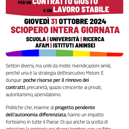
Genova,
il
sangue
della
ragione
120
anni
Cgil
Collettiva
Academy
Settori diversi, ma uniti da molte rivendicazioni simili,
perché una è la strategia dell’esecutivo Meloni. E
Collettiva
dunque:
poche risorse per il rinnovo dei
Play
contratti
, precarietà, spazio crescente ai privati,
Rubriche
autoritarismo, aziendalismo.
Collettiva
Talk
Politiche che, insieme al
progetto pendente
La
dell’autonomia differenziata
, hanno un impatto
settimana
fortissimo in tutte il Paese. Di qui anche la scelta di
Collettiva