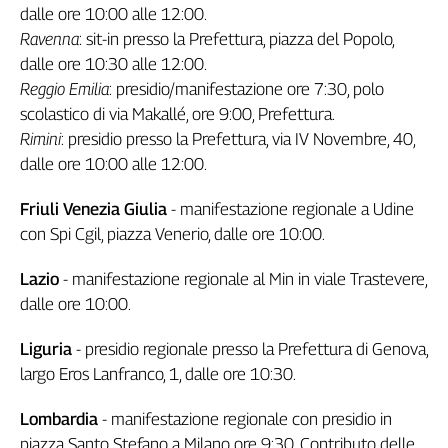
Liguria
dalle ore 10:00 alle 12:00.
Lombardia
Ravenna
: sit-in presso la Prefettura, piazza del Popolo,
Marche
dalle ore 10:30 alle 12:00.
Piemonte
Reggio Emilia
: presidio/manifestazione ore 7:30, polo
Puglia
scolastico di via Makallé, ore 9:00, Prefettura.
Sardegna
Rimini
: presidio presso la Prefettura, via IV Novembre, 40,
Sicilia
dalle ore 10:00 alle 12:00.
Toscana
Friuli Venezia Giulia
- manifestazione regionale a Udine
Trentino
con Spi Cgil, piazza Venerio, dalle ore 10:00.
Umbria
Valle
Lazio
- manifestazione regionale al Min in viale Trastevere,
D'Aosta
dalle ore 10:00.
Veneto
Liguria
- presidio regionale presso la Prefettura di Genova,
Archivio
Storico
largo Eros Lanfranco, 1, dalle ore 10:30.
1955-
2014
Lombardia
- manifestazione regionale con presidio in
piazza Santo Stefano a Milano ore 9:30. Contributo delle